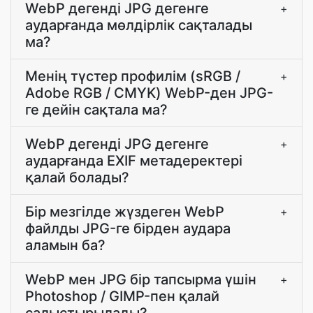
WebP дегенді JPG дегенге
+
аударғанда мөлдірлік сақталады
ма?
Менің түстер профилім (sRGB /
+
Adobe RGB / CMYK) WebP-ден JPG-
ге дейін сақтала ма?
WebP дегенді JPG дегенге
+
аударғанда EXIF метадеректері
қалай болады?
Бір мезгілде жүздеген WebP
+
файлды JPG-ге бірден аудара
аламын ба?
WebP мен JPG бір тапсырма үшін
+
Photoshop / GIMP-пен қалай