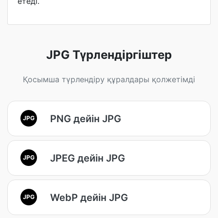
етеді.
JPG Түрлендіргіштер
Қосымша түрлендіру құралдары қолжетімді
PNG дейін JPG
JPG
JPEG дейін JPG
JPG
WebP дейін JPG
JPG