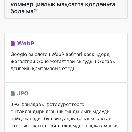
коммерциялық мақсатта қолдануға
бола ма?
WebP
Google әзірлеген WebP вебтегі кескіндерді
жоғалтпай және жоғалтпай сығудың жоғары
деңгейін қамтамасыз етеді.
JPG
JPG файлдары фотосуреттерге
оңтайландырылған шығынды сығымдауды
пайдаланады, бұл визуалды сапаны сақтай
отырып, шағын файл өлшемдерін қамтамасыз