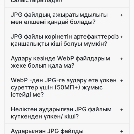
салыстырылады?
JPG файлдың ажыратымдылығы
+
мен өлшемі қандай болады?
JPG файлы көрінетін артефакттерсіз
+
қаншалықты кіші болуы мүмкін?
Аудару кезінде WebP файлдарым
+
жеке болып қала ма?
WebP -ден JPG-ге аудару өте үлкен
+
суреттер үшін (50МП+) жұмыс
істейді ме?
Неліктен аударылған JPG файлым
+
күткенден үлкен/ кіші?
Аударылған JPG файлды
+