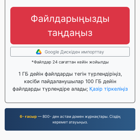
Файлдарыңызды
таңдаңыз
Google Дискіден импорттау
*Файлдар 24 сағаттан кейін жойылды
1 ГБ дейін файлдарды тегін түрлендіріңіз,
кәсіби пайдаланушылар 100 ГБ дейін
файлдарды түрлендіре алады;
Қазір тіркеліңіз
6- ғасыр
— 800- ден астам домен жұрнақтары. Сіздің
керемет атауыңыз.