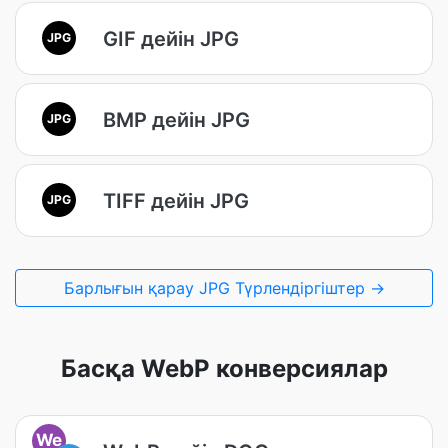
GIF дейін JPG
JPG
BMP дейін JPG
JPG
TIFF дейін JPG
JPG
Барлығын қарау JPG Түрлендіргіштер →
Басқа WebP конверсиялар
We