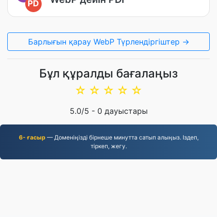
PD
Барлығын қарау WebP Түрлендіргіштер →
Бұл құралды бағалаңыз
☆
☆
☆
☆
☆
5.0
/5 -
0
дауыстары
6- ғасыр
— Доменіңізді бірнеше минутта сатып алыңыз. Іздеп,
тіркеп, жегу.