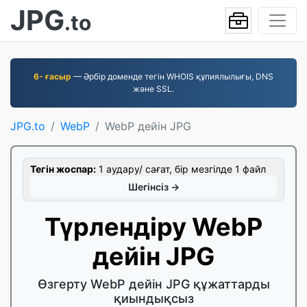
JPG
.to
6- ғасыр
— Әрбір доменде тегін WHOIS құпиялылығы, DNS
және SSL.
JPG.to
WebP
WebP дейін JPG
Тегін жоспар:
1 аудару/ сағат, бір мезгілде 1 файл
Шегінсіз →
Түрлендіру WebP
дейін JPG
Өзгерту WebP дейін JPG құжаттарды
қиындықсыз