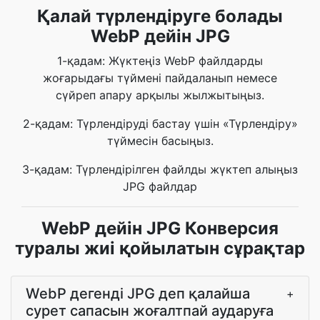
Қалай түрлендіруге болады
WebP дейін JPG
1-қадам: Жүктеңіз WebP файлдарды
жоғарыдағы түймені пайдаланып немесе
сүйреп апару арқылы жылжытыңыз.
2-қадам: Түрлендіруді бастау үшін «Түрлендіру»
түймесін басыңыз.
3-қадам: Түрлендірілген файлды жүктеп алыңыз
JPG файлдар
WebP дейін JPG Конверсия
туралы жиі қойылатын сұрақтар
WebP дегенді JPG деп қалайша
+
сурет сапасын жоғалтпай аударуға