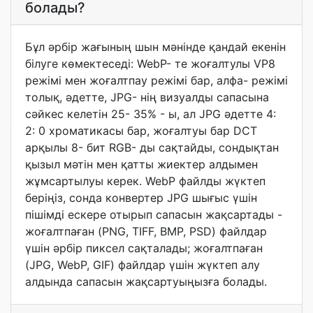
болады?
Бұл әрбір жағының шын мәнінде қандай екенін
білуге көмектеседі: WebP- те жоғалтулы VP8
режімі мен жоғалтпау режімі бар, алфа- режімі
толық, әдетте, JPG- нің визуалды сапасына
сәйкес келетін 25- 35% - ы, ал JPG әдетте 4:
2: 0 хроматикасы бар, жоғалтуы бар DCT
арқылы 8- бит RGB- ды сақтайды, сондықтан
қызыл мәтін мен қатты жиектер алдымен
жұмсартылуы керек. WebP файлды жүктеп
беріңіз, сонда конвертер JPG шығыс үшін
пішімді ескере отырып сапасын жақсартады -
жоғалтпаған (PNG, TIFF, BMP, PSD) файлдар
үшін әрбір пиксел сақталады; жоғалтпаған
(JPG, WebP, GIF) файлдар үшін жүктеп алу
алдында сапасын жақсартуыңызға болады.