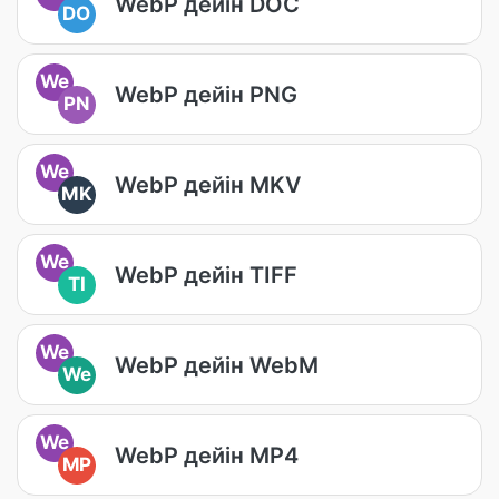
WebP дейін DOC
DO
We
WebP дейін PNG
PN
We
WebP дейін MKV
MK
We
WebP дейін TIFF
TI
We
WebP дейін WebM
We
We
WebP дейін MP4
MP