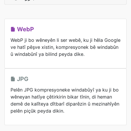
WebP
WebP ji bo wêneyên li ser webê, ku ji hêla Google
ve hatî pêşve xistin, kompresyonek bê windabûn
û windabûnî ya bilind peyda dike.
JPG
Pelên JPG kompresyoneke windabûyî ya ku ji bo
wêneyan hatîye çêtirkirin bikar tînin, di heman
demê de kalîteya dîtbarî diparêzin û mezinahîyên
pelên piçûk peyda dikin.