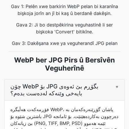
Gav 1: Pelên xwe barkirin WebP pelan bi karanîna
bişkoja jorîn an jî bi kaş û berdanê dakêşin.
Gava 2: Ji bo destpêkirina veguhastinê li ser
bişkoka 'Convert' bitikîne.
Gav 3: Dakêşana xwe ya veguherandî JPG pelan
WebP ber JPG Pirs û Bersîvên
Veguherînê
چۆن WebP بۆ JPG بگۆڕم بێ ئەوەی
+
بایەخی وێنەکە لەدەست بدەم؟
فۆڕمەکەت هەڵبگرە WebP، پاشان گۆڕێنەرەکەمان بە
باشترین شێوە بۆ JPG دەرچوون بەکاردەهێنێت. بۆ ئامانجە
بێ زیانەکان (PNG, TIFF, BMP, PSD) ئێمە هەموو