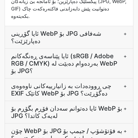
پیکسڵێک دەپارێزین؛ بۆ ئامانجە بێ زیانەکان (JPG, WebP,
GIF) دەتوانیت پێش دابەزاندنی فاکتەرەکەت چاک
بکەیتەوە.
ئایا گۆڕینی WebP بۆ JPG شەفافی
+
دەپارێزێت؟
ئایا پێناسەی ڕەنگەکانم (sRGB / Adobe
+
RGB / CMYK) بەردەوام دەبێت لە WebP
بۆ JPG؟
چی ڕوودەدات بە زانیارییەکانی ناوەوەی
+
EXIF کاتێک WebP بۆ JPG دەگۆڕێت؟
ئایا دەتوانم سەدان فۆڕم بگۆڕم بۆ WebP بۆ
+
JPG لەیەک کاتدا؟
چۆن WebP بۆ JPG بە فۆتۆشۆپ / جیمپ بۆ
+