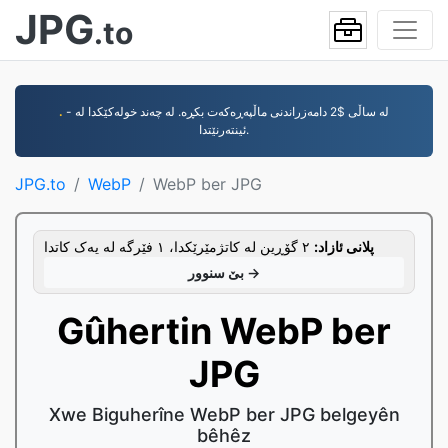
JPG
.to
.
- لە ساڵی $2 دامەزراندنی ماڵپەڕەکەت بکڕە. لە چەند خولەکێکدا لە
ئینتەرنێتدا.
JPG.to
WebP
WebP ber JPG
پلانی ئازاد:
٢ گۆڕین لە کاتژمێرێکدا، ١ فێرگە لە یەک کاتدا
بێ سنوور →
Gûhertin WebP ber
JPG
Xwe Biguherîne WebP ber JPG belgeyên
bêhêz