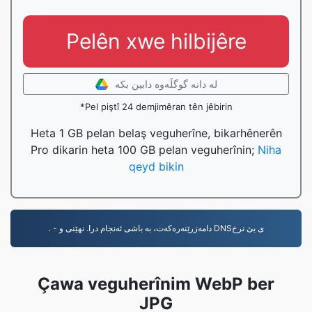
Pelên xwe hilbijêre
لە دانە گوگڵەوە دابین بکە
*Pel piştî 24 demjimêran tên jêbirin
Heta 1 GB pelan belaş veguherîne, bikarhênerên
Pro dikarin heta 100 GB pelan veguherînin;
Niha
qeyd bikin
.
- دامەزرێنەرەکەت، بە باشی ئەنجام درا. نهێنی و DNSی بێ نرخ
Çawa veguherînim WebP ber
JPG