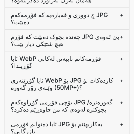
هەمان ئەرک بەراورد دەکرێتەوە؟
چ دووری و قەبارەیە کە فۆڕمەکەم JPG
+
دەبێت؟
چەندە بچوک دەبێت کە فۆڕم JPG بێ ئەوەی
+
هیچ شتێکی دیار بێت؟
ئایا WebP فۆڕمەکانم تایبەتن لەکاتی
+
گۆڕیندا؟
ئایا گۆڕێنەری WebP بۆ JPG کاردەکات بۆ
+
وێنەی زۆر گەورە (50MP+)؟
بۆچی فۆڕمی گۆڕاوەکەم JPG گەورەترە/
+
بچوکترە لەوەی کە من چاوەڕێم دەکرد؟
ئایا دەتوانم فۆڕمی JPG بەکاربهێنم بۆ
+
بازرگانی؟