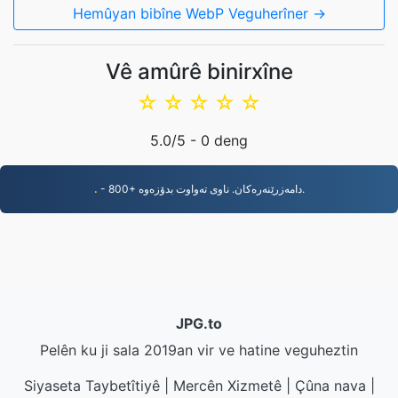
Hemûyan bibîne WebP Veguherîner →
Vê amûrê binirxîne
☆
☆
☆
☆
☆
5.0
/5 -
0
deng
.
- 800+ دامەزرێنەرەکان. ناوی تەواوت بدۆزەوە.
JPG.to
Pelên ku ji sala 2019an vir ve hatine veguheztin
Siyaseta Taybetîtiyê
|
Mercên Xizmetê
|
Çûna nava
|