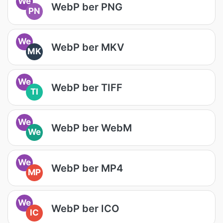
We
WebP ber PNG
PN
We
WebP ber MKV
MK
We
WebP ber TIFF
TI
We
WebP ber WebM
We
We
WebP ber MP4
MP
We
WebP ber ICO
IC