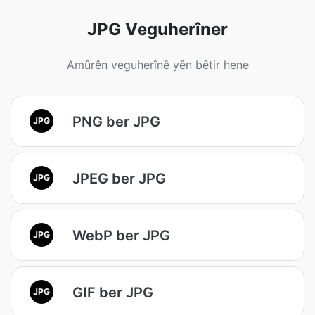
JPG Veguherîner
Amûrên veguherînê yên bêtir hene
PNG ber JPG
JPG
JPEG ber JPG
JPG
WebP ber JPG
JPG
GIF ber JPG
JPG