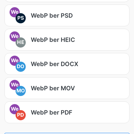
We
WebP ber PSD
PS
We
WebP ber HEIC
HE
We
WebP ber DOCX
DO
We
WebP ber MOV
MO
We
WebP ber PDF
PD