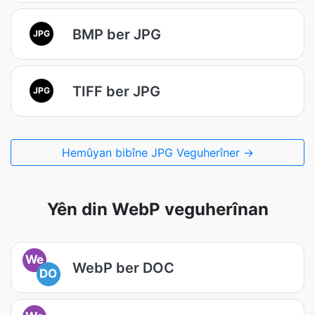
BMP ber JPG
JPG
TIFF ber JPG
JPG
Hemûyan bibîne JPG Veguherîner →
Yên din WebP veguherînan
We
WebP ber DOC
DO