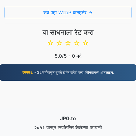
सर्व पहा WebP कन्व्हर्टर →
या साधनाला रेट करा
☆
☆
☆
☆
☆
5.0
/5 -
0
मते
एनएस६.
- $2/वर्षापासून तुमचे डोमेन खरेदी करा. मिनिटांमध्ये ऑनलाइन.
JPG.to
२०१९ पासून रूपांतरित केलेल्या फायली