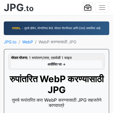
JPG
.to
एनएस६.
- तुमचे डोमेन, योग्यरित्या केले. मोफत गोपनीयता आणि DNS समाविष्ट आहे.
JPG.to
WebP
WebP करण्यासाठी JPG
मोफत योजना:
1 रूपांतरण/तास, एकावेळी 1 फाइल
असीमित जा →
रुपांतरित WebP करण्यासाठी
JPG
तुमचे रूपांतरित करा WebP करण्यासाठी JPG सहजतेने
कागदपत्रे