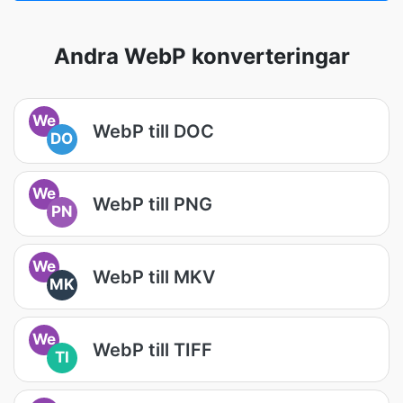
Andra WebP konverteringar
We
WebP till DOC
DO
We
WebP till PNG
PN
We
WebP till MKV
MK
We
WebP till TIFF
TI