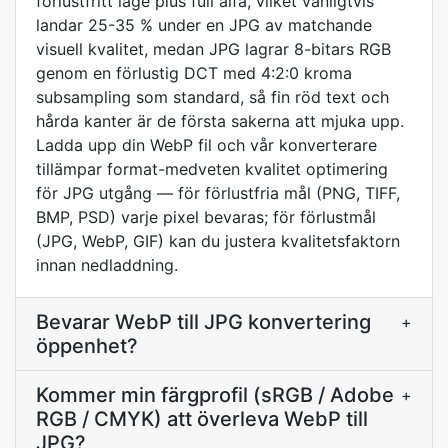
förlustfritt läge plus full alfa, vilket vanligtvis
landar 25-35 % under en JPG av matchande
visuell kvalitet, medan JPG lagrar 8-bitars RGB
genom en förlustig DCT med 4:2:0 kroma
subsampling som standard, så fin röd text och
hårda kanter är de första sakerna att mjuka upp.
Ladda upp din WebP fil och vår konverterare
tillämpar format-medveten kvalitet optimering
för JPG utgång — för förlustfria mål (PNG, TIFF,
BMP, PSD) varje pixel bevaras; för förlustmål
(JPG, WebP, GIF) kan du justera kvalitetsfaktorn
innan nedladdning.
Bevarar WebP till JPG konvertering
+
öppenhet?
Kommer min färgprofil (sRGB / Adobe
+
RGB / CMYK) att överleva WebP till
JPG?