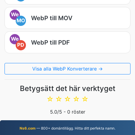
We
WebP till MOV
MO
We
WebP till PDF
PD
Visa alla WebP Konverterare →
Betygsätt det här verktyget
☆
☆
☆
☆
☆
5.0
/5 -
0
röster
Ns6.com
— 800+ domäntillägg. Hitta ditt perfekta namn.