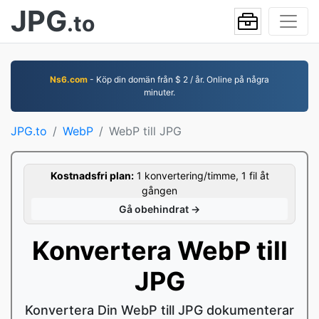
JPG
.to
Ns6.com
- Köp din domän från $ 2 / år. Online på några
minuter.
JPG.to
WebP
WebP till JPG
Kostnadsfri plan:
1 konvertering/timme, 1 fil åt
gången
Gå obehindrat →
Konvertera WebP till
JPG
Konvertera Din WebP till JPG dokumenterar