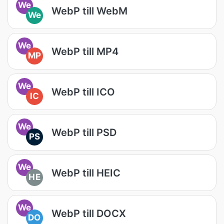
We
WebP till WebM
We
We
WebP till MP4
MP
We
WebP till ICO
IC
We
WebP till PSD
PS
We
WebP till HEIC
HE
We
WebP till DOCX
DO