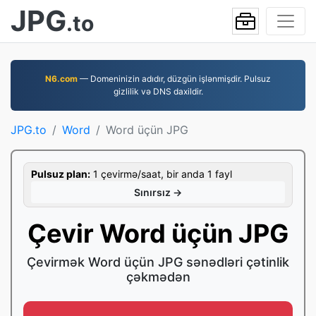
JPG
.to
N6.com
— Domeninizin adıdır, düzgün işlənmişdir. Pulsuz
gizlilik və DNS daxildir.
JPG.to
Word
Word üçün JPG
Pulsuz plan:
1 çevirmə/saat, bir anda 1 fayl
Sınırsız →
Çevir Word üçün JPG
Çevirmək Word üçün JPG sənədləri çətinlik
çəkmədən