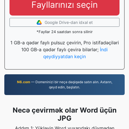
Fayllarınızı seçin
Google Drive-dan idxal et
*Fayllar 24 saatdan sonra silinir
1 GB-a qədər faylı pulsuz çevirin, Pro istifadəçiləri
100 GB-a qədər faylı çevirə bilərlər;
İndi
qeydiyyatdan keçin
N6.com
— Domeninizi bir neçə dəqiqədə satın alın. Axtarın,
qeyd edin, başlatın.
Necə çevirmək olar Word üçün
JPG
Addım 1: Yükləyin Word yuxarıdakı düymədən