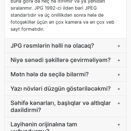
buna görə də heç nə itirilmir və ya yenidən
sıralanmır. JPG 1992-ci ildən bəri JPEG
standartıdır və üç onillikdən sonra hələ də
fotoşəkillər üçün ən çox kamera və ən çox veb
sayt formatıdır.
JPG rəsmlərin həlli nə olacaq?
+
Niyə sənədi şəkillərə çevirməliyəm?
+
Mətn hələ də seçilə bilərmi?
+
Yazı növləri düzgün göstəriləcəkmi?
+
Səhifə kənarları, başlıqlar və altlıqlar
+
daxildirmi?
Layihənin orijinalına tam
+