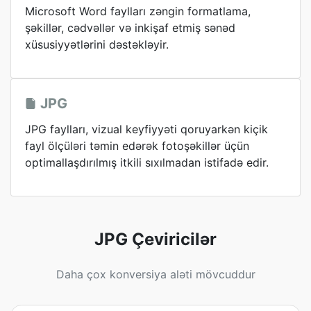
Microsoft Word faylları zəngin formatlama,
şəkillər, cədvəllər və inkişaf etmiş sənəd
xüsusiyyətlərini dəstəkləyir.
JPG
JPG faylları, vizual keyfiyyəti qoruyarkən kiçik
fayl ölçüləri təmin edərək fotoşəkillər üçün
optimallaşdırılmış itkili sıxılmadan istifadə edir.
JPG Çeviricilər
Daha çox konversiya aləti mövcuddur