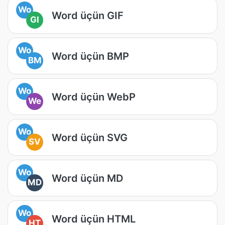
Wo
Word üçün GIF
GI
Wo
Word üçün BMP
BM
Wo
Word üçün WebP
We
Wo
Word üçün SVG
SV
Wo
Word üçün MD
MD
Wo
Word üçün HTML
HT