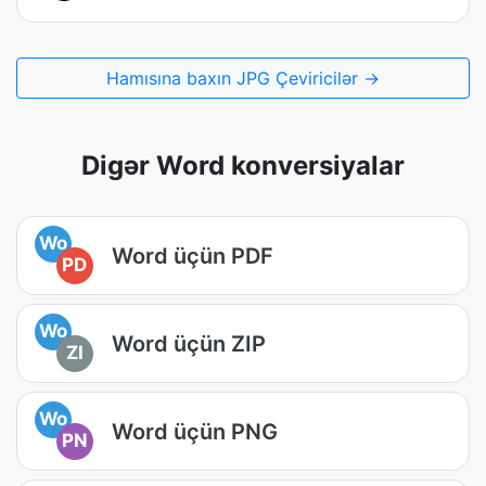
Hamısına baxın JPG Çeviricilər →
Digər Word konversiyalar
Wo
Word üçün PDF
PD
Wo
Word üçün ZIP
ZI
Wo
Word üçün PNG
PN