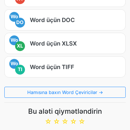
Wo
Word üçün DOC
DO
Wo
Word üçün XLSX
XL
Wo
Word üçün TIFF
TI
Hamısına baxın Word Çeviricilər →
Bu aləti qiymətləndirin
☆
☆
☆
☆
☆