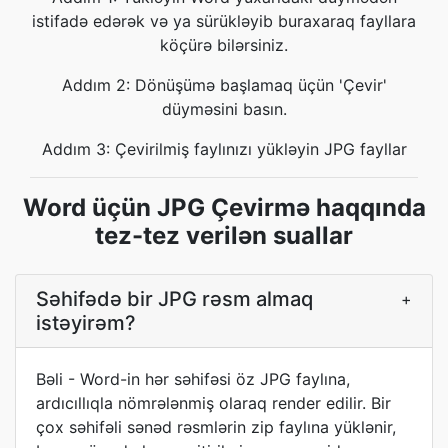
istifadə edərək və ya sürükləyib buraxaraq fayllara
köçürə bilərsiniz.
Addım 2: Dönüşümə başlamaq üçün 'Çevir'
düyməsini basın.
Addım 3: Çevirilmiş faylınızı yükləyin JPG fayllar
Word üçün JPG Çevirmə haqqında
tez-tez verilən suallar
Səhifədə bir JPG rəsm almaq
+
istəyirəm?
Bəli - Word-in hər səhifəsi öz JPG faylına,
ardıcıllıqla nömrələnmiş olaraq render edilir. Bir
çox səhifəli sənəd rəsmlərin zip faylına yüklənir,