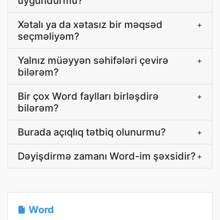
uyğundurmu?
Xətalı ya da xətasız bir məqsəd
+
seçməliyəm?
Yalnız müəyyən səhifələri çevirə
+
bilərəm?
Bir çox Word faylları birləşdirə
+
bilərəm?
Burada açıqlıq tətbiq olunurmu?
+
Dəyişdirmə zamanı Word-im şəxsidir?
+
Word