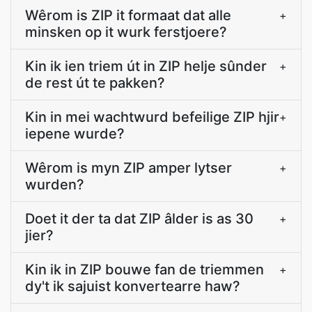
Wêrom is ZIP it formaat dat alle
+
minsken op it wurk ferstjoere?
Kin ik ien triem út in ZIP helje sûnder
+
de rest út te pakken?
Kin in mei wachtwurd befeilige ZIP hjir
+
iepene wurde?
Wêrom is myn ZIP amper lytser
+
wurden?
Doet it der ta dat ZIP âlder is as 30
+
jier?
Kin ik in ZIP bouwe fan de triemmen
+
dy't ik sajuist konvertearre haw?