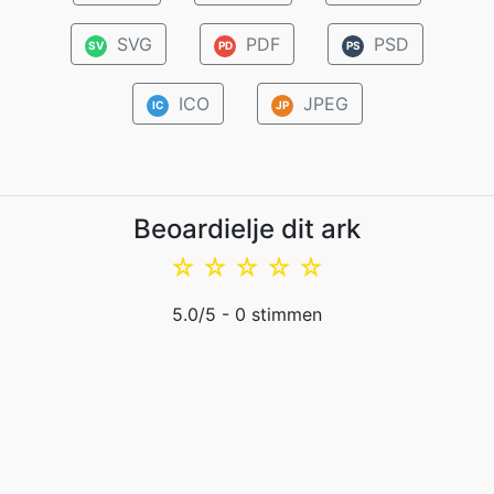
SVG
PDF
PSD
SV
PD
PS
ICO
JPEG
IC
JP
Beoardielje dit ark
☆
☆
☆
☆
☆
5.0
/5 -
0
stimmen