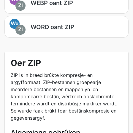
WEBP oant ZIP
ZI
Wo
WORD oant ZIP
ZI
Oer ZIP
ZIP is in breed brûkte kompresje- en
argyfformaat. ZIP-bestannen groepearje
meardere bestannen en mappen yn ien
komprimearre bestân, wêrtroch opslachromte
fermindere wurdt en distribúsje makliker wurdt.
Se wurde faak brûkt foar bestânskompresje en
gegevensargyf.
Algemiene gebrûken