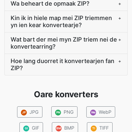
Wa beheart de opmaak ZIP?
+
Kin ik in hiele map mei ZIP triemmen
+
yn ien kear konvertearje?
Wat bart der mei myn ZIP triem nei de
+
konvertearring?
Hoe lang duorret it konvertearjen fan
+
ZIP?
Oare konverters
JPG
PNG
WebP
JP
PN
We
GIF
BMP
TIFF
GI
BM
TI