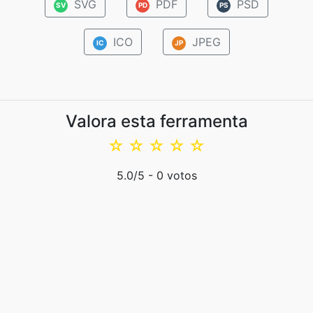
SVG
PDF
PSD
SV
PD
PS
ICO
JPEG
IC
JP
Valora esta ferramenta
☆
☆
☆
☆
☆
5.0
/5 -
0
votos