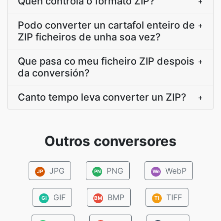
Quen controla o formato ZIP?
+
Podo converter un cartafol enteiro de
+
ZIP ficheiros de unha soa vez?
Que pasa co meu ficheiro ZIP despois
+
da conversión?
Canto tempo leva converter un ZIP?
+
Outros conversores
JPG
PNG
WebP
JP
PN
We
GIF
BMP
TIFF
GI
BM
TI