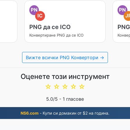
PN
PN
IC
J
PNG да се ICO
PNG
Конвертиране PNG да се ICO
Конве
Вижте всички PNG Конвертори →
Оценете този инструмент
☆
☆
☆
☆
☆
5.0
/5 -
1
гласове
NS6.com
- Купи си домакин от $2 на година.