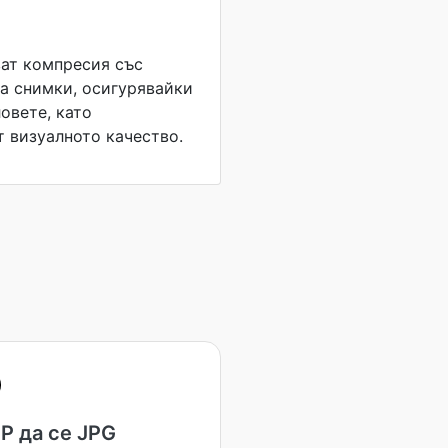
ат компресия със
за снимки, осигурявайки
овете, като
 визуалното качество.
P да се JPG