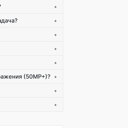
?
+
адача?
+
+
+
+
бражения (50MP+)?
+
+
+