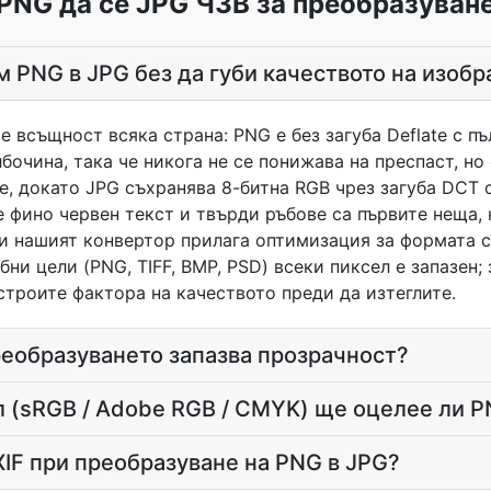
PNG да се JPG ЧЗВ за преобразуван
м PNG в JPG без да губи качеството на изоб
е всъщност всяка страна: PNG е без загуба Deflate с пъ
бочина, така че никога не се понижава на преспаст, но
, докато JPG съхранява 8-битна RGB чрез загуба DCT с
е фино червен текст и твърди ръбове са първите неща, 
и нашият конвертор прилага оптимизация за формата с
ни цели (PNG, TIFF, BMP, PSD) всеки пиксел е запазен; 
строите фактора на качеството преди да изтеглите.
еобразуването запазва прозрачност?
 (sRGB / Adobe RGB / CMYK) ще оцелее ли P
IF при преобразуване на PNG в JPG?