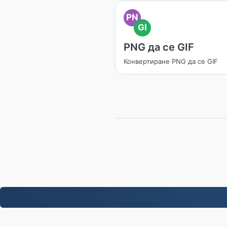
PN
GI
PNG да се GIF
Конвертиране PNG да се GIF