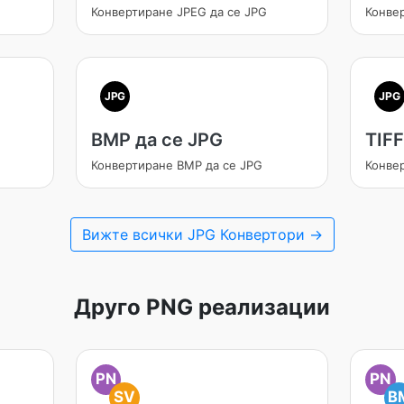
Конвертиране JPEG да се JPG
Конве
JPG
JPG
BMP да се JPG
TIFF
Конвертиране BMP да се JPG
Конвер
Вижте всички JPG Конвертори →
Друго PNG реализации
PN
PN
SV
B