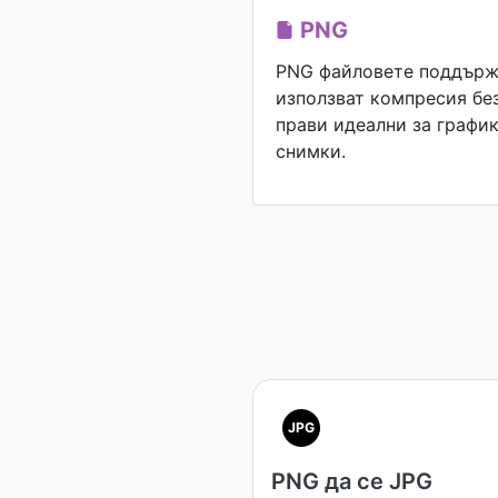
PNG
PNG файловете поддърж
използват компресия без
прави идеални за график
снимки.
JPG
PNG да се JPG