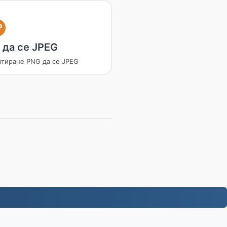
P
 да се JPEG
ртиране PNG да се JPEG