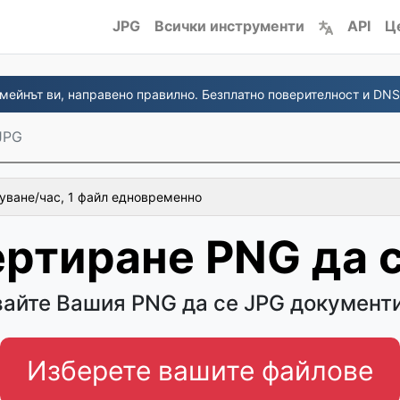
JPG
Всички инструменти
API
Ц
мейнът ви, направено правилно. Безплатно поверителност и DNS
JPG
уване/час, 1 файл едновременно
ртиране PNG да 
айте Вашия PNG да се JPG документи
Изберете вашите файлове