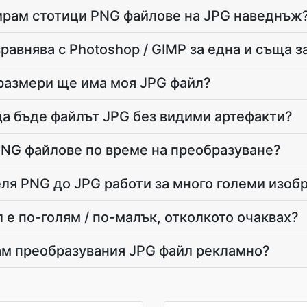
ирам стотици PNG файлове на JPG наведнъж
равнява с Photoshop / GIMP за една и съща з
размери ще има моя JPG файл?
а бъде файлът JPG без видими артефакти?
PNG файлове по време на преобразуване?
ля PNG до JPG работи за много големи изо
 е по-голям / по-малък, отколкото очаквах?
ам преобразувания JPG файл рекламно?