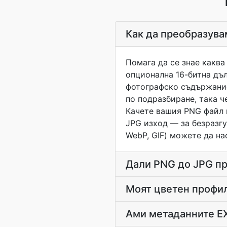
Как да преобразува
Помага да се знае каква 
опционална 16-битна дъл
фотографско съдържание
по подразбиране, така ч
Качете вашия PNG файл 
JPG изход — за безразгуб
WebP, GIF) можете да на
Дали PNG до JPG пр
Моят цветен профил
Ами метаданните EX