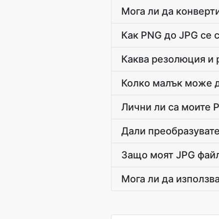
Мога ли да конверт
Как PNG до JPG се с
Каква резолюция и 
Колко малък може д
Лични ли са моите 
Дали преобразувате
Защо моят JPG файл
Мога ли да използв