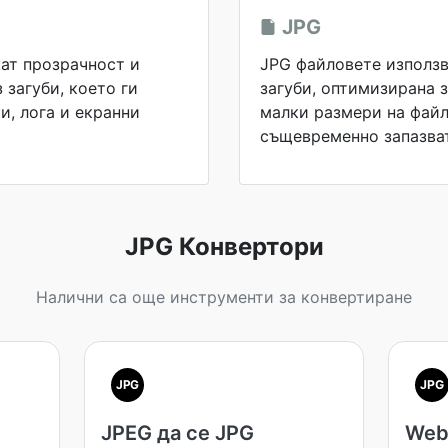
JPG
ат прозрачност и
JPG файловете използв
 загуби, което ги
загуби, оптимизирана 
и, лога и екранни
малки размери на файл
същевременно запазват
JPG Конвертори
Налични са още инструменти за конвертиране
JPG
JPG
JPEG да се JPG
Web