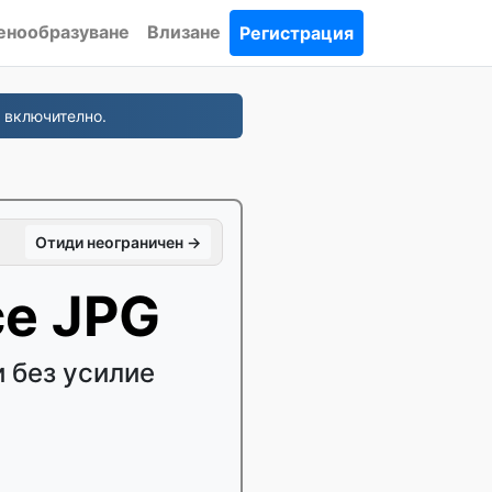
енообразуване
Влизане
Регистрация
 включително.
Отиди неограничен →
се JPG
 без усилие