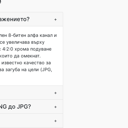
е
ражението?
+
лен 8-битен алфа канал и
 се увеличава върху
 4:2:0 хрома подуване
които да омекнат.
 известно качество за
за загуба на цели (JPG,
+
NG до JPG?
+
+