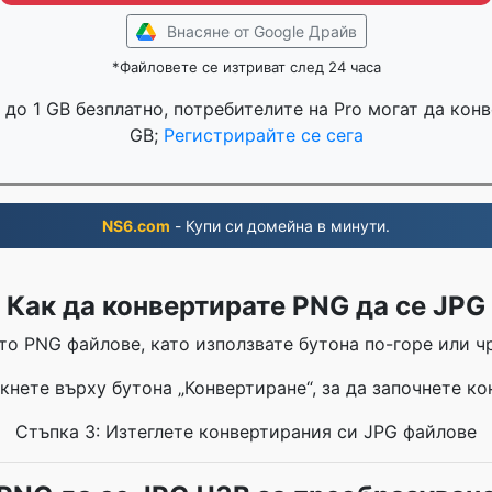
Внасяне от Google Драйв
*Файловете се изтриват след 24 часа
до 1 GB безплатно, потребителите на Pro могат да кон
GB;
Регистрирайте се сега
NS6.com
- Купи си домейна в минути.
Как да конвертирате PNG да се JPG
то PNG файлове, като използвате бутона по-горе или чр
кнете върху бутона „Конвертиране“, за да започнете к
Стъпка 3: Изтеглете конвертирания си JPG файлове