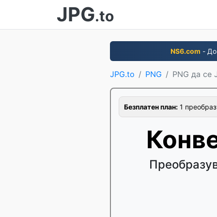
JPG
.to
NS6.com
- До
JPG.to
PNG
PNG да се 
Безплатен план:
1 преобраз
Конве
Преобразув