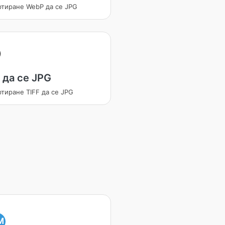
ртиране WebP да се JPG
 да се JPG
тиране TIFF да се JPG
M