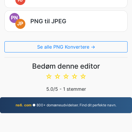
PN
PNG til JPEG
JP
Se alle PNG Konvertere →
Bedøm denne editor
☆
☆
☆
☆
☆
5.0
/5 -
1
stemmer
ns6. com
● 800+ domæneudvidelser. Find dit perfekte navn.