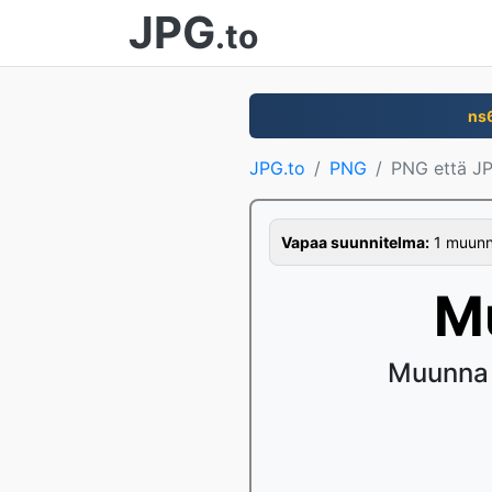
JPG
.to
ns
JPG.to
PNG
PNG että J
Vapaa suunnitelma:
1 muunno
M
Muunna 