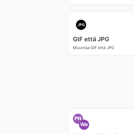
JPG
GIF että JPG
Muuntaa GIF että JPG
PN
We