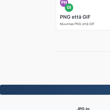
PN
GI
PNG että GIF
Muuntaa PNG että GIF
JPG.to