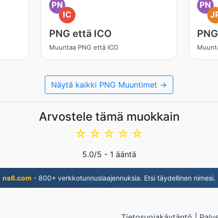
PN
PN
IC
J
PNG että ICO
PNG
Muuntaa PNG että ICO
Muunt
Näytä kaikki PNG Muuntimet →
Arvostele tämä muokkain
☆
☆
☆
☆
☆
5.0
/5 -
1
ääntä
ns6.com
- 800+ verkkotunnuslaajennuksia. Etsi täydellinen nimesi.
Tietosuojakäytäntö
|
Palv