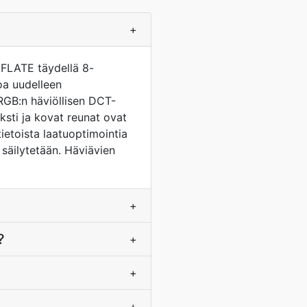
+
EFLATE täydellä 8-
joa uudelleen
 RGB:n häviöllisen DCT-
ksti ja kovat reunat ovat
ietoista laatuoptimointia
säilytetään. Häviävien
+
?
+
+
+