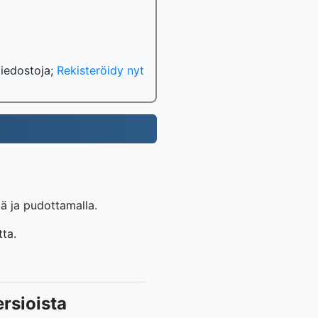
tiedostoja;
Rekisteröidy nyt
lä ja pudottamalla.
ta.
rsioista