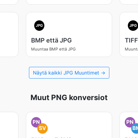
JPG
JPG
BMP että JPG
TIFF
Muuntaa BMP että JPG
Muunta
Näytä kaikki JPG Muuntimet →
Muut PNG konversiot
PN
PN
SV
B