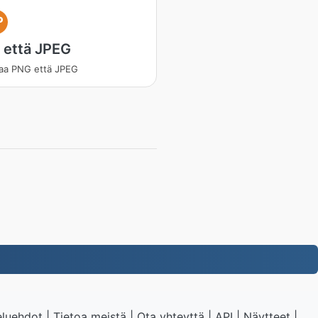
P
 että JPEG
aa PNG että JPEG
eluehdot
|
Tietoa meistä
|
Ota yhteyttä
|
API
|
Näytteet
|