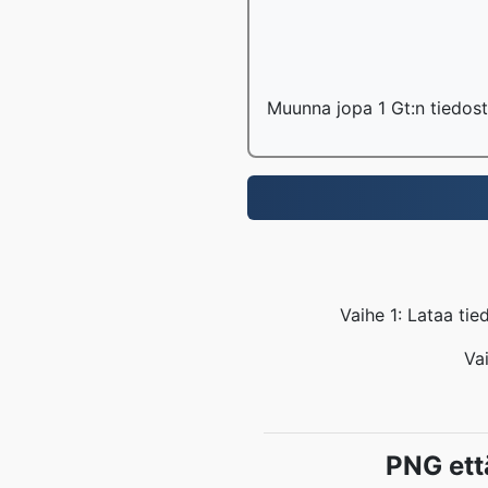
Muunna jopa 1 Gt:n tiedost
Vaihe 1: Lataa tie
Va
PNG ett