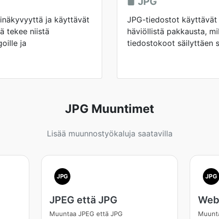
JPG
inäkyvyyttä ja käyttävät
JPG-tiedostot käyttävät 
ä tekee niistä
häviöllistä pakkausta, m
goille ja
tiedostokoot säilyttäen 
JPG Muuntimet
Lisää muunnostyökaluja saatavilla
JPG
JPG
JPEG että JPG
Web
Muuntaa JPEG että JPG
Muunt