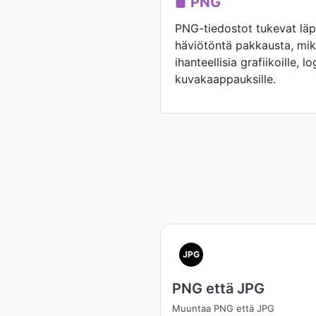
PNG
PNG-tiedostot tukevat läp
häviötöntä pakkausta, mik
ihanteellisia grafiikoille, lo
kuvakaappauksille.
JPG
PNG että JPG
Muuntaa PNG että JPG