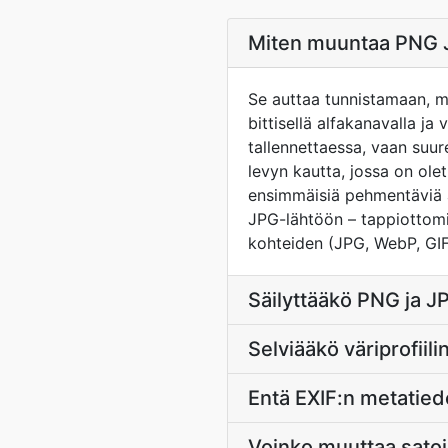
Miten muuntaa PNG 
Se auttaa tunnistamaan, m
bittisellä alfakanavalla ja
tallennettaessa, vaan suur
levyn kautta, jossa on ole
ensimmäisiä pehmentäviä a
JPG-lähtöön – tappiottomi
kohteiden (JPG, WebP, GIF)
Säilyttääkö PNG ja 
Selviääkö väriprofii
Entä EXIF:n metatie
Voinko muuttaa satoj