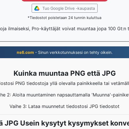
Tuo Google Drive -kaupasta
*Tiedostot poistetaan 24 tunnin kuluttua
oja ilmaiseksi, Pro-käyttäjät voivat muuntaa jopa 100 Gt:n 
ns6.com
- Sinun verkkotunnuksesi on tehty oikein.
Kuinka muuntaa PNG että JPG
dostosi PNG tiedostoja yllä olevalla painikkeella tai vetämäl
ihe 2: Aloita muuntaminen napsauttamalla 'Muunna'-painiket
Vaihe 3: Lataa muunnetut tiedostosi JPG tiedostot
ä JPG Usein kysytyt kysymykset konve