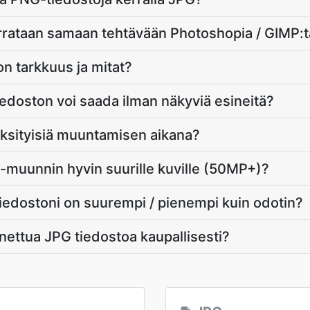
rrataan samaan tehtävään Photoshopia / GIMP:t
n tarkkuus ja mitat?
edoston voi saada ilman näkyviä esineitä?
ksityisiä muuntamisen aikana?
-muunnin hyvin suurille kuville (50MP+)?
iedostoni on suurempi / pienempi kuin odotin?
ettua JPG tiedostoa kaupallisesti?