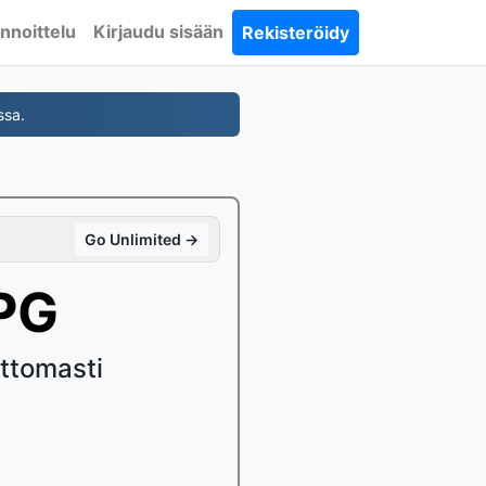
nnoittelu
Kirjaudu sisään
Rekisteröidy
ssa.
Go Unlimited →
PG
ttomasti