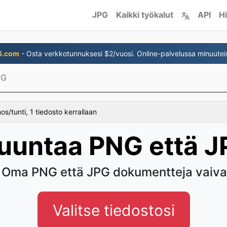
JPG
Kaikki työkalut
API
Hi
6.com
- Osta verkkotunnuksesi $2/vuosi. Online-palvelussa minuutei
PG
s/tunti, 1 tiedosto kerrallaan
uuntaa PNG että J
Oma PNG että JPG dokumentteja vaiva
Valitse tiedostosi