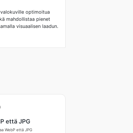
valokuville optimoitua
ikä mahdollistaa pienet
samalla visuaalisen laadun.
P että JPG
aa WebP että JPG