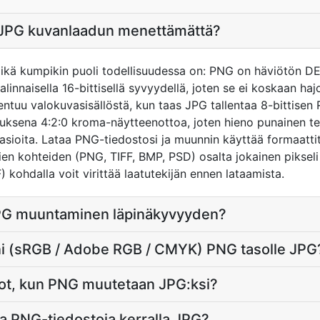
JPG kuvanlaadun menettämättä?
ikä kumpikin puoli todellisuudessa on: PNG on häviötön D
 valinnaisella 16-bittisellä syvyydellä, joten se ei koskaan ha
entuu valokuvasisällöstä, kun taas JPG tallentaa 8-bittisen
tuksena 4:2:0 kroma-näytteenottoa, joten hieno punainen te
sioita. Lataa PNG-tiedostosi ja muunnin käyttää formaattit
en kohteiden (PNG, TIFF, BMP, PSD) osalta jokainen pikseli 
 kohdalla voit virittää laatutekijän ennen lataamista.
JPG muuntaminen läpinäkyvyyden?
lini (sRGB / Adobe RGB / CMYK) PNG tasolle JPG
dot, kun PNG muutetaan JPG:ksi?
a PNG-tiedostoja kerralla JPG?