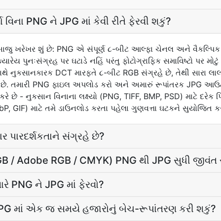
્યા વિના PNG ને JPG માં કેવી રીતે ફેરવી શકું?
 બાજુ ખરેખર શું છે: PNG એ સંપૂર્ણ ૮-બીટ આલ્ફા ચેનલ અને વૈકલ્પ
્યારેય પુનઃસંગ્રહ પર ઘટાડે નહિં પરંતુ ફોટોગ્રાફિક સમાવિષ્ટો પર મોટ
સાથે નુકસાનકારક DCT મારફતે ૮-બીટ RGB સંગ્રહે છે, તેથી સારા લ
ઓ છે. તમારી PNG ફાઇલ અપલોડ કરો અને અમારું રૂપાંતરક JPG આઉટ
રે છે - નુકસાન વિનાના લક્ષ્યો (PNG, TIFF, BMP, PSD) માટે દરેક પિ
bP, GIF) માટે તમે ડાઉનલોડ કરતા પહેલા ગુણવત્તા ઘટકને સુયોજિત ક
ર પારદર્શકતાને સંગ્રહે છે?
(sRGB / Adobe RGB / CMYK) PNG થી JPG સુધી જીવંત 
્યારે PNG ને JPG માં ફેરવો?
 JPG માં એક જ સમયે હજારોનું બેચ-રૂપાંતરણ કરી શકું?