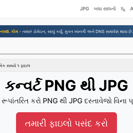
JPG
બધા સાધનો
A
નસ6. કોમ
- તમારું ડોમેઇન, સાચું કર્યું. મુક્ત ખાનગી અને DNS સમાવેશ થાય છે.
 એક સમયે ૧ ફાઇલ
કન્વર્ટ PNG થી JPG
 રૂપાંતરિત કરો PNG થી JPG દસ્તાવેજો વિના પ
તમારી ફાઇલો પસંદ કરો