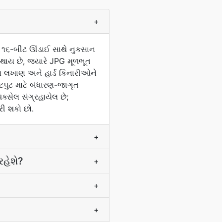
+
િક ૧૬-બીટ ઊંડાઈ સાથે નુકસાન
ું થાય છે, જ્યારે JPG મૂળભૂત
ાલ લખાણ અને હાર્ડ કિનારીઓને
પુટ માટે બંધારણ-જાગૃત
ક્સેલ સંગ્રહાયેલ છે;
રી શકો છો.
+
રહેશે?
+
+
+