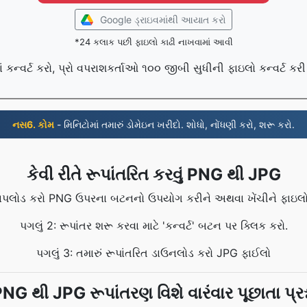
Google ડ્રાઇવમાંથી આયાત કરો
*24 કલાક પછી ફાઇલો કાઢી નાખવામાં આવી
કન્વર્ટ કરો, પ્રો વપરાશકર્તાઓ ૧૦૦ જીબી સુધીની ફાઇલો કન્વર્ટ કરી
નસ6. કોમ
- મિનિટોમાં તમારું ડોમેઇન ખરીદો. શોધો, નોંધણી કરો, શરૂ કરો.
કેવી રીતે રૂપાંતરિત કરવું PNG થી JPG
ં અપલોડ કરો PNG ઉપરના બટનનો ઉપયોગ કરીને અથવા ખેંચીને ફાઇલો
પગલું 2: રૂપાંતર શરૂ કરવા માટે 'કન્વર્ટ' બટન પર ક્લિક કરો.
પગલું 3: તમારું રૂપાંતરિત ડાઉનલોડ કરો JPG ફાઈલો
NG થી JPG રૂપાંતરણ વિશે વારંવાર પૂછાતા પ્રશ્