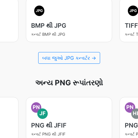
JPG
JPG
BMP થી JPG
TIFF
કન્વર્ટ BMP થી JPG
કન્વર્ટ
બધા જુઓ JPG કન્વર્ટર →
અન્ય PNG રૂપાંતરણો
PN
PN
JF
H
PNG થી JFIF
PNG
કન્વર્ટ PNG થી JFIF
કન્વર્