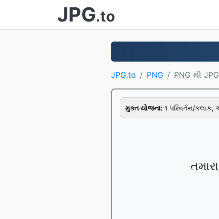
JPG
.to
JPG.to
PNG
PNG થી JPG
મુક્ત યોજના:
૧ પરિવર્તન/કલાક,
તમારા