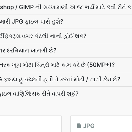
p / GIMP ની સરખામણી એ જ કાર્ય માટે કેવી રીતે કર
 મારી JPG ફાઇલ પાસે હશે?
ટીફેક્ટ્સ વગર કેટલી નાની હોઈ શકે?
રફાર દરમિયાન ખાનગી છે?
ંતરક ખૂબ મોટા ચિત્રો માટે કામ કરે છે (50MP+)?
ફાઇલ હું ઇચ્છતી હતી તે કરતાં મોટી / નાની કેમ છે?
 ફાઇલ વાણિજ્યિક રીતે વાપરી શકું?
JPG