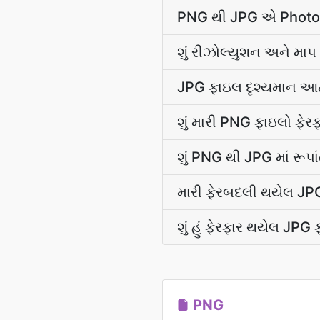
PNG થી JPG એ Photosho
શું રીઝોલ્યુશન અને માપ
JPG ફાઇલ દૃશ્યમાન આર્
શું મારી PNG ફાઇલો ફે
શું PNG થી JPG માં રૂપા
મારી ફેરબદલી થયેલ JPG 
શું હું ફેરફાર થયેલ JPG
PNG