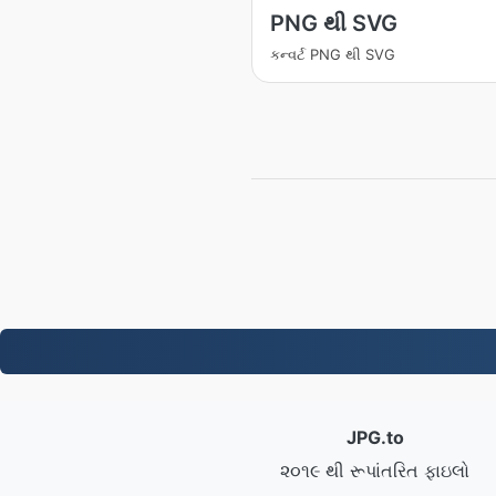
PNG થી SVG
કન્વર્ટ PNG થી SVG
JPG.to
૨૦૧૯ થી રૂપાંતરિત ફાઇલો