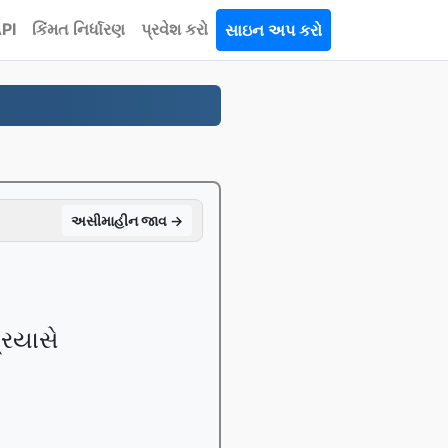
PI
કિંમત નિર્ધારણ
પ્રવેશ કરો
સાઇન અપ કરો
અસીમાહીન જાવ →
્રયાસે