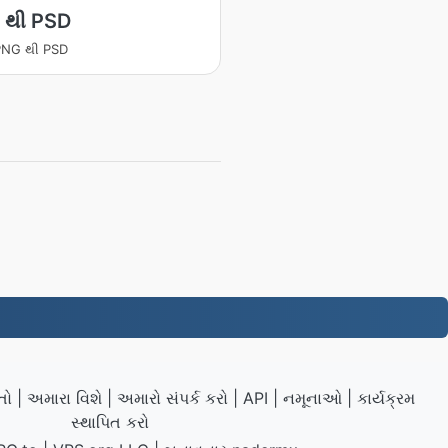
 થી PSD
ટ PNG થી PSD
તો
|
અમારા વિશે
|
અમારો સંપર્ક કરો
|
API
|
નમૂનાઓ
|
કાર્યક્રમ
સ્થાપિત કરો