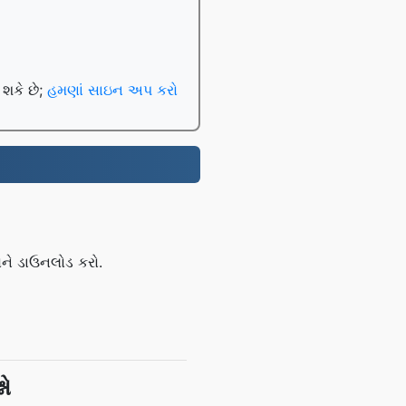
 શકે છે;
હમણાં સાઇન અપ કરો
ને ડાઉનલોડ કરો.
નો