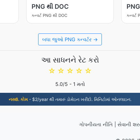
PNG થી DOC
PNG
કન્વર્ટ PNG થી DOC
કન્વર્
બધા જુઓ PNG કન્વર્ટર →
આ સાધનને રેટ કરો
☆
☆
☆
☆
☆
5.0
/5 -
1
મતો
નસ6. કોમ
- $2/year થી તમારું ડોમેઇન ખરીદો. મિનિટોમાં ઓનલાઇન.
ગોપનીયતા નીતિ
|
સેવાની શર