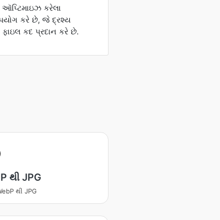
ે ઑપ્ટિમાઇઝ કરેલા
ોગ કરે છે, જે દ્રશ્ય
 ફાઇલ કદ પ્રદાન કરે છે.
P થી JPG
ટ WebP થી JPG