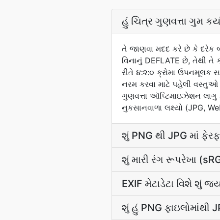
હું ચિત્ર ગુણવત્તા ગુમ કર
તે જાણવા મદદ કરે છે કે દરેક
વિનાનું DEFLATE છે, તેથી તે ક
રીતે ૪:૨:૦ ક્રોમા ઉપનમૂલક 
નરમ કરવા માટે પહેલી વસ્તુ
ગુણવત્તા ઑપ્ટિમાઇઝેશન લાગુ ક
નુકસાનવાળા લક્ષ્યો (JPG, We
શું PNG થી JPG માં ફેરફા
શું મારી રંગ રૂપરેખા 
EXIF મેટાડેટા વિશે શું જ
શું હું PNG ફાઇલોમાંથી