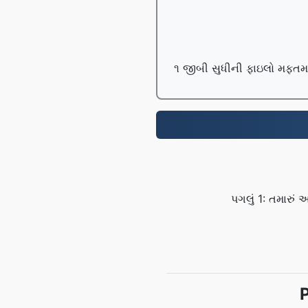
૧ જીબી સુધીની ફાઇલો મફતમાં 
પગલું 1: તમારુ
P