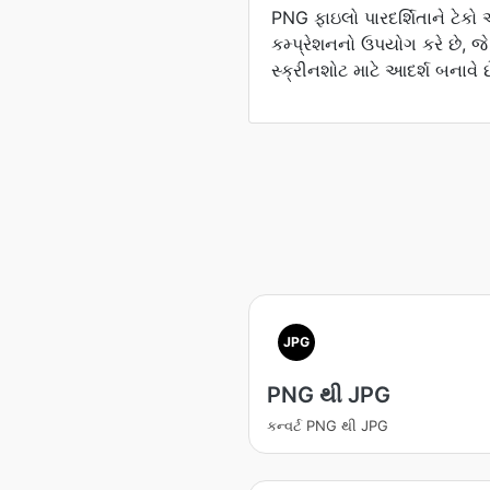
PNG ફાઇલો પારદર્શિતાને ટેકો
કમ્પ્રેશનનો ઉપયોગ કરે છે, જે
સ્ક્રીનશોટ માટે આદર્શ બનાવે છ
JPG
PNG થી JPG
કન્વર્ટ PNG થી JPG