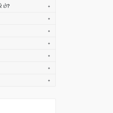
ે છે?
+
+
+
+
+
+
+