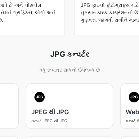
 આપે છે અને લોસલેસ
JPG ફાઇલો ફોટોગ્રાફ્સ માટ
 તેમને ગ્રાફિક્સ, લોગો અને
નુકસાનકારક કમ્પ્રેશનનો ઉપય
ે.
ગુણવત્તા જાળવી રાખીને નાના
JPG કન્વર્ટર
વધુ રૂપાંતર સાધનો ઉપલબ્ધ છે
JPG
JPG
JPEG થી JPG
Web
કન્વર્ટ JPEG થી JPG
કન્વર્