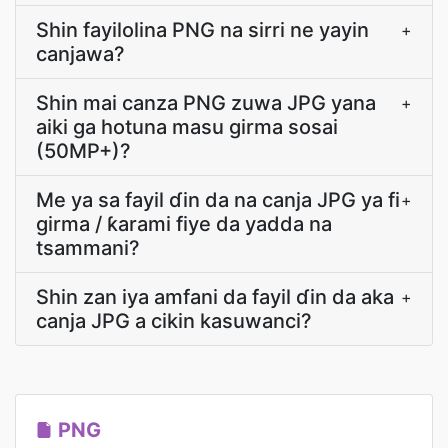
Shin fayilolina PNG na sirri ne yayin
+
canjawa?
Shin mai canza PNG zuwa JPG yana
+
aiki ga hotuna masu girma sosai
(50MP+)?
Me ya sa fayil ɗin da na canja JPG ya fi
+
girma / ƙarami fiye da yadda na
tsammani?
Shin zan iya amfani da fayil ɗin da aka
+
canja JPG a cikin kasuwanci?
PNG