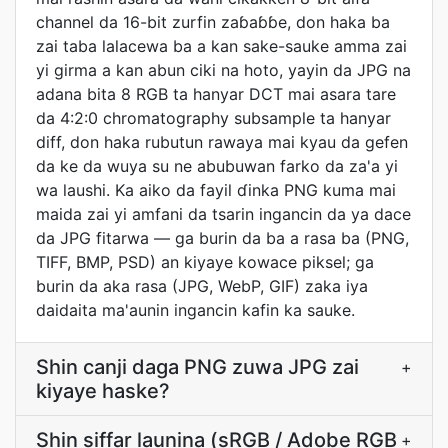
channel da 16-bit zurfin zaɓaɓɓe, don haka ba
zai taba lalacewa ba a kan sake-sauke amma zai
yi girma a kan abun ciki na hoto, yayin da JPG na
adana bita 8 RGB ta hanyar DCT mai asara tare
da 4:2:0 chromatography subsample ta hanyar
diff, don haka rubutun rawaya mai kyau da gefen
da ke da wuya su ne abubuwan farko da za'a yi
wa laushi. Ka aiko da fayil ɗinka PNG kuma mai
maida zai yi amfani da tsarin ingancin da ya dace
da JPG fitarwa — ga burin da ba a rasa ba (PNG,
TIFF, BMP, PSD) an kiyaye kowace piksel; ga
burin da aka rasa (JPG, WebP, GIF) zaka iya
daidaita ma'aunin ingancin kafin ka sauke.
Shin canji daga PNG zuwa JPG zai
+
kiyaye haske?
Shin siffar launina (sRGB / Adobe RGB
+