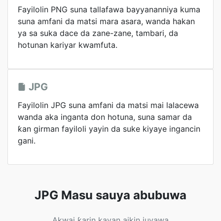
Fayilolin PNG suna tallafawa bayyananniya kuma
suna amfani da matsi mara asara, wanda hakan
ya sa suka dace da zane-zane, tambari, da
hotunan kariyar kwamfuta.
JPG
Fayilolin JPG suna amfani da matsi mai lalacewa
wanda aka inganta don hotuna, suna samar da
ƙan girman fayiloli yayin da suke kiyaye ingancin
gani.
JPG Masu sauya abubuwa
Akwai ƙarin kayan aikin juyawa