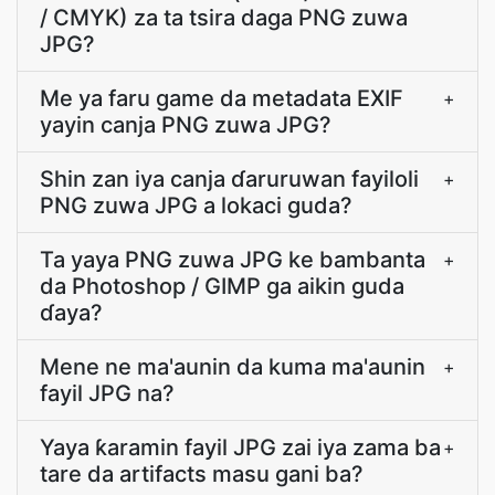
/ CMYK) za ta tsira daga PNG zuwa
JPG?
Me ya faru game da metadata EXIF
+
yayin canja PNG zuwa JPG?
Shin zan iya canja ɗaruruwan fayiloli
+
PNG zuwa JPG a lokaci guda?
Ta yaya PNG zuwa JPG ke bambanta
+
da Photoshop / GIMP ga aikin guda
ɗaya?
Mene ne ma'aunin da kuma ma'aunin
+
fayil JPG na?
Yaya ƙaramin fayil JPG zai iya zama ba
+
tare da artifacts masu gani ba?