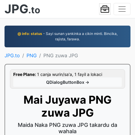
JPG
.to
@ info: status
- Sayi sunan yankinka a cikin minti. Bincika,
rajista, farawa.
JPG.to
PNG
PNG zuwa JPG
Free Plane:
1 canja wurin/sa'a, 1 fayil a lokaci
QDialogButtonBox →
Mai Juyawa PNG
zuwa JPG
Maida Naka PNG zuwa JPG takardu da
wahala