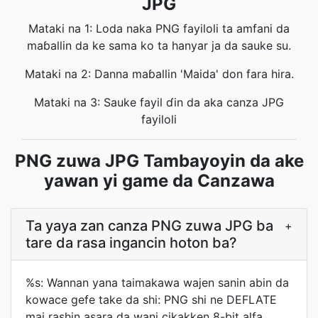
JPG
Mataki na 1: Loda naka PNG fayiloli ta amfani da
maɓallin da ke sama ko ta hanyar ja da sauke su.
Mataki na 2: Danna maɓallin 'Maida' don fara hira.
Mataki na 3: Sauke fayil ɗin da aka canza JPG
fayiloli
PNG zuwa JPG Tambayoyin da ake
yawan yi game da Canzawa
Ta yaya zan canza PNG zuwa JPG ba
+
tare da rasa ingancin hoton ba?
%s: Wannan yana taimakawa wajen sanin abin da
kowace gefe take da shi: PNG shi ne DEFLATE
mai rashin asara da wani cikakken 8-bit alfa