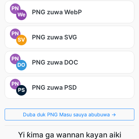
PN
PNG zuwa WebP
We
PN
PNG zuwa SVG
SV
PN
PNG zuwa DOC
DO
PN
PNG zuwa PSD
PS
Duba duk PNG Masu sauya abubuwa →
Yi ƙima ga wannan kayan aiki