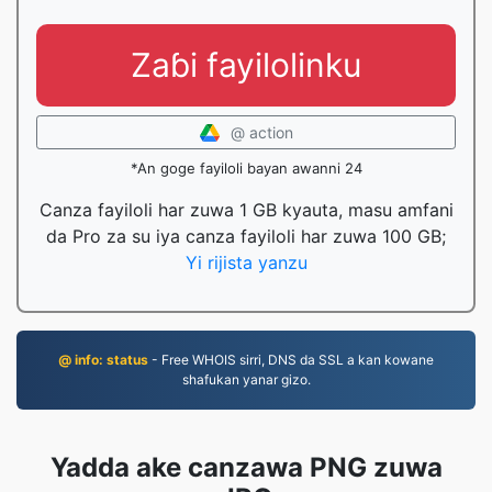
Zaɓi fayilolinku
@ action
*An goge fayiloli bayan awanni 24
Canza fayiloli har zuwa 1 GB kyauta, masu amfani
da Pro za su iya canza fayiloli har zuwa 100 GB;
Yi rijista yanzu
@ info: status
- Free WHOIS sirri, DNS da SSL a kan kowane
shafukan yanar gizo.
Yadda ake canzawa PNG zuwa