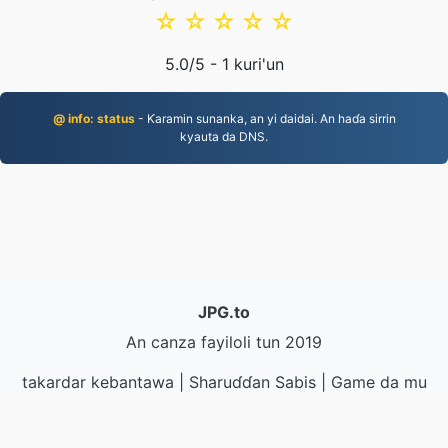
☆
☆
☆
☆
☆
5.0
/5 -
1
kuri'un
@ info: status
- Ƙaramin sunanka, an yi daidai. An haɗa sirrin
kyauta da DNS.
JPG.to
An canza fayiloli tun 2019
takardar kebantawa
|
Sharuɗɗan Sabis
|
Game da mu
|
Tuntube Mu
|
API
|
@ action
|
Yi shigar da shirin
ayuka