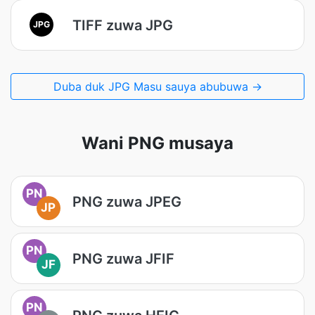
TIFF zuwa JPG
JPG
Duba duk JPG Masu sauya abubuwa →
Wani PNG musaya
PN
PNG zuwa JPEG
JP
PN
PNG zuwa JFIF
JF
PN