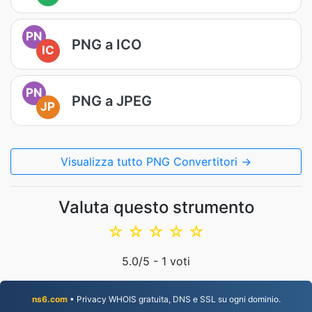
PN
PNG a ICO
IC
PN
PNG a JPEG
JP
Visualizza tutto PNG Convertitori →
Valuta questo strumento
☆
☆
☆
☆
☆
5.0
/5 -
1
voti
ns6.com
• Privacy WHOIS gratuita, DNS e SSL su ogni dominio.