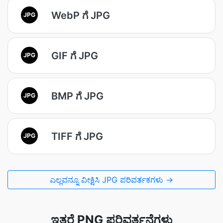
WebP ಗೆ JPG
JPG
GIF ಗೆ JPG
JPG
BMP ಗೆ JPG
JPG
TIFF ಗೆ JPG
JPG
ಎಲ್ಲವನ್ನೂ ವೀಕ್ಷಿಸಿ JPG ಪರಿವರ್ತಕಗಳು →
ಇತರೆ PNG ಪರಿವರ್ತನೆಗಳು