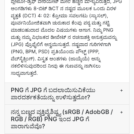
ಪ್ಲೇಟೋ-ಡ್ರಿಫ್ ವೇರಿಯೇಟ್ ಮೇಲೆ ಹೆಚ್ಚಿನ ಮೌಲ್ಯವಿರುತ್ತದೆ, JPG
ಅಂಗಡಿಗಳು 8-ಬಿಟ್ ಡಿCT ನ ನಷ್ಟದ ಮೂಲಕ ಒಂದು ವಿರಳ
ವೃತ್ತತೆ (DCT) 4: 02: ಕ್ರೋಮಾ ಸವಲಗಟು (ಸ್ಯಾಸಲ್),
ಪೂರ್ವನಿಯೋಜಿತವಾಗಿ ಚುರುಕಾದ ಕೆಂಪು ಪಠ್ಯ ಮತ್ತು ಗಟ್ಟಿ
ಮಾಡಬಹುದಾದ ಮೊದಲ ವಿಷಯಗಳು ಆಗಾಗ. ನಿಮ್ಮ PNG
ಮತ್ತು ನಮ್ಮ ವಿಭಜಕದ ಡೀಪೇಟ್ ನ ರಚನಾಶಕ್ತಿ ಅನುಕ್ರಮವನ್ನು
(JPG) ಪ್ರೊಫೈಲಿಗೆ ಅನ್ವಯಿಸುತ್ತದೆ. ನಷ್ಟವಾದ ಗುರಿಗಳಿಗಾಗಿ
(PNG, BPM, PSD) ಪ್ರತಿಯೊಂದು ಪೌಲ್ಟ್‌ (PPP,
ವೆಬ್‌ಸೈಕ್ಸಿಂಗ್). ವಿಸ್ತೃತ ಅಂಶಗಳು (ಜಾಯ್ಕೆಯೆ) ಅನ್ನು
ನಕಲಿಳಿಸುವುದರಿಂದ ನೀವು ಈ ಗುಣವನ್ನು ನಾಗಿಸಲು
ಸಾಧ್ಯವಾಗುತ್ತದೆ.
PNG ಗೆ JPG ಗೆ ಬದಲಾಯಿಸುವಿಕೆಯು
+
ಪಾರದರ್ಶಕತೆಯನ್ನು ಉಳಿಸುತ್ತದೋ?
ನನ್ನ ಬಣ್ಣದ ವ್ಯಕ್ತಿವೈಶಿಷ್ಟ್ಯ (sRGB / AdobGB /
+
RGB / RGB) PNG ಇಂದ JPG ಗೆ
ಪಾರಾಗುವೆವೊ?