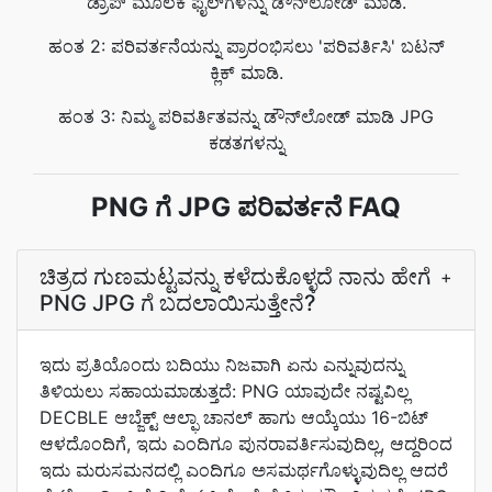
ಡ್ರಾಪ್ ಮೂಲಕ ಫೈಲ್‌ಗಳನ್ನು ಡೌನ್‌ಲೋಡ್ ಮಾಡಿ.
ಹಂತ 2: ಪರಿವರ್ತನೆಯನ್ನು ಪ್ರಾರಂಭಿಸಲು 'ಪರಿವರ್ತಿಸಿ' ಬಟನ್
ಕ್ಲಿಕ್ ಮಾಡಿ.
ಹಂತ 3: ನಿಮ್ಮ ಪರಿವರ್ತಿತವನ್ನು ಡೌನ್‌ಲೋಡ್ ಮಾಡಿ JPG
ಕಡತಗಳನ್ನು
PNG ಗೆ JPG ಪರಿವರ್ತನೆ FAQ
ಚಿತ್ರದ ಗುಣಮಟ್ಟವನ್ನು ಕಳೆದುಕೊಳ್ಳದೆ ನಾನು ಹೇಗೆ
+
PNG JPG ಗೆ ಬದಲಾಯಿಸುತ್ತೇನೆ?
ಇದು ಪ್ರತಿಯೊಂದು ಬದಿಯು ನಿಜವಾಗಿ ಏನು ಎನ್ನುವುದನ್ನು
ತಿಳಿಯಲು ಸಹಾಯಮಾಡುತ್ತದೆ: PNG ಯಾವುದೇ ನಷ್ಟವಿಲ್ಲ
DECBLE ಆಬ್ಜೆಕ್ಟ್ ಆಲ್ಫಾ ಚಾನಲ್ ಹಾಗು ಆಯ್ಕೆಯು 16-ಬಿಟ್
ಆಳದೊಂದಿಗೆ, ಇದು ಎಂದಿಗೂ ಪುನರಾವರ್ತಿಸುವುದಿಲ್ಲ, ಆದ್ದರಿಂದ
ಇದು ಮರುಸಮನದಲ್ಲಿ ಎಂದಿಗೂ ಅಸಮರ್ಥಗೊಳ್ಳುವುದಿಲ್ಲ ಆದರೆ