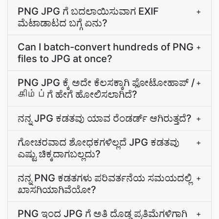
PNG JPG ಗೆ ಬದಲಾಯಿಸುವಾಗ EXIF
+
ಮೆಟಾಡಾಟದ ಬಗ್ಗೆ ಏನು?
Can I batch-convert hundreds of PNG
+
files to JPG at once?
PNG JPG ಕ್ಕೆ ಅದೇ ಕೆಲಸಕ್ಕಾಗಿ ಫೋಟೋಹಾಪ್‌ /
+
கிம்ப்‌ಗೆ ಹೇಗೆ ಹೋಲಿಸಲಾಗಿದೆ?
ನನ್ನ JPG ಕಡತವು ಯಾವ ರೆಂಡರ್ಡ್ ಆಗಿರುತ್ತದೆ?
+
ಗೋಚರವಾದ ಶೋಧಕಗಳಿಲ್ಲದೆ JPG ಕಡತವು
+
ಎಷ್ಟು ಚಿಕ್ಕದಾಗಬಲ್ಲದು?
ನನ್ನ PNG ಕಡತಗಳು ಪರಿವರ್ತನೆಯ ಸಮಯದಲ್ಲಿ
+
ಖಾಸಗಿಯಾಗಿವೆಯೋ?
PNG ಇಂದ JPG ಗೆ ಅತಿ ದೊಡ್ಡ ಪ್ರತಿಮೆಗಳಿಗಾಗಿ
+