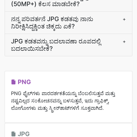
(50MP+) ಕೆಲಸ ಮಾಡಬೇಕೆ?
ನನ್ನ ಪರಿವರ್ತನೆ JPG ಕಡತವು ನಾನು
+
ನಿರೀಕ್ಷಿಸಿದ್ದಕ್ಕಿಂತ ಚಿಕ್ಕದು ಏಕೆ?
JPG ಕಡತವನ್ನು ಬದಲಾವಣಾ ರೂಪದಲ್ಲಿ
+
ಬದಲಾಯಿಸಬೇಕೆ?
PNG
PNG ಫೈಲ್‌ಗಳು ಪಾರದರ್ಶಕತೆಯನ್ನು ಬೆಂಬಲಿಸುತ್ತವೆ ಮತ್ತು
ನಷ್ಟವಿಲ್ಲದ ಸಂಕೋಚನವನ್ನು ಬಳಸುತ್ತವೆ, ಇದು ಗ್ರಾಫಿಕ್ಸ್,
ಲೋಗೋಗಳು ಮತ್ತು ಸ್ಕ್ರೀನ್‌ಶಾಟ್‌ಗಳಿಗೆ ಸೂಕ್ತವಾಗಿದೆ.
JPG