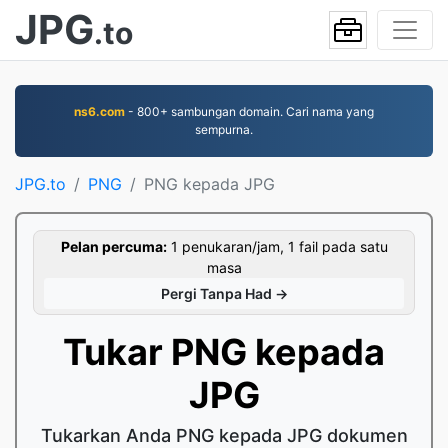
JPG
.to
ns6.com
- 800+ sambungan domain. Cari nama yang
sempurna.
JPG.to
PNG
PNG kepada JPG
Pelan percuma:
1 penukaran/jam, 1 fail pada satu
masa
Pergi Tanpa Had →
Tukar PNG kepada
JPG
Tukarkan Anda PNG kepada JPG dokumen