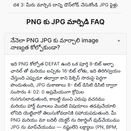
దశ 3: మీరు మార్చిన దాన్ని డౌన్‌లోడ్ చేసుకోండి JPG ఫైళ్లు
PNG కు JPG మార్పిడి FAQ
నేనెలా PNG JPG కు మార్చాలి image
+
నాణ్యత కోల్పోకుండా?
ఇది PNG కోల్పోత DEFAT ఉంది ఒక పూర్తి 8-బిట్ ఆల్ఫా
ఛానల్ తో మరియు ఐచ్చికం 16-బిట్ లోతు, ఇది తిరిగిస్వయం
చేస్తుంది ఎప్పుడూ తద్వారా కాని పిక్సెస్ సారంపై పెద్దగా
పొందుతుంది, JPG దుకాణాలు 8- బిట్ డిసిటి డిసిటి ద్వారా
సంసారం 4: 02: 0 అప్రమేయంగా క్రోమిల
గుసగుసలాడుతుంది, కాబట్టి మంచి ఎరుపు వచనము
మరియు హార్డ్ మూలలు మొదటి విషయాలు తడవుచేయాలి
లోనిది యెట్టివారో తెలుసుకోవడానికి సహాయపడుతుంది. మీ
PNG మరియు మా బదిలీ యెక్టర్ ను రికార్డింగ్ వుడ్‌చేయుము
JPG ను మాప్‌చేయుము —⁠ నష్టంలేని లక్ష్యాలు (PN, BPM,