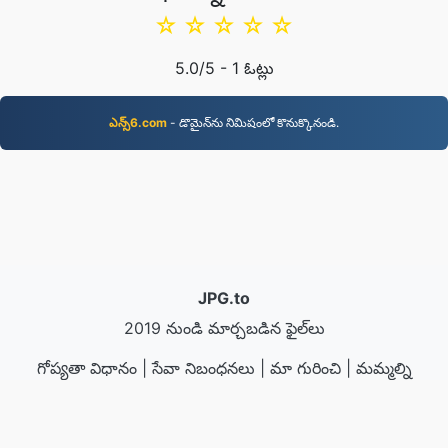
☆
☆
☆
☆
☆
5.0
/5 -
1
ఓట్లు
ఎన్స్6.com
- డొమైన్‌ను నిమిషంలో కొనుక్కొనండి.
JPG.to
2019 నుండి మార్చబడిన ఫైల్‌లు
గోప్యతా విధానం
|
సేవా నిబంధనలు
|
మా గురించి
|
మమ్మల్ని
సంప్రదించండి
|
API
|
మాదిరిలు
|
అప్ స్థాపించు
© 2026 JPG.to
|
VPS.org
LLC | తయారు చేసినది
nadermx