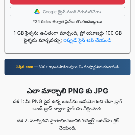
Google డ్రైవ్ నుండి దిగుమతిచేయి
*24 గంటల తర్వాత ఫైల్‌లు తొలగించబడ్డాయి
1 GB ఫైళ్ళను ఉచితంగా మార్చండి, ప్రో యూజర్లు 100 GB
ఫైళ్ళను మార్చవచ్చు;
ఇప్పుడే సైన్ అప్ చేయండి
ఎన్స్6.com
—⁠ 800+ డొమైన్ పొడిగింపులు. మీ పరిపూర్ణ పేరు కనుగొనండి.
ఎలా మార్చాలి PNG కు JPG
దశ 1: మీ PNG పైన ఉన్న బటన్‌ను ఉపయోగించి లేదా డ్రాగ్
అండ్ డ్రాప్ ద్వారా ఫైల్‌లను వీక్షించండి.
దశ 2: మార్పిడిని ప్రారంభించడానికి 'కన్వర్ట్' బటన్‌ను క్లిక్
చేయండి.