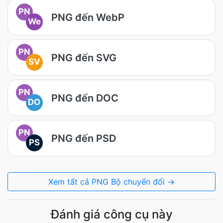
PN
PNG đến WebP
We
PN
PNG đến SVG
SV
PN
PNG đến DOC
DO
PN
PNG đến PSD
PS
Xem tất cả PNG Bộ chuyển đổi →
Đánh giá công cụ này