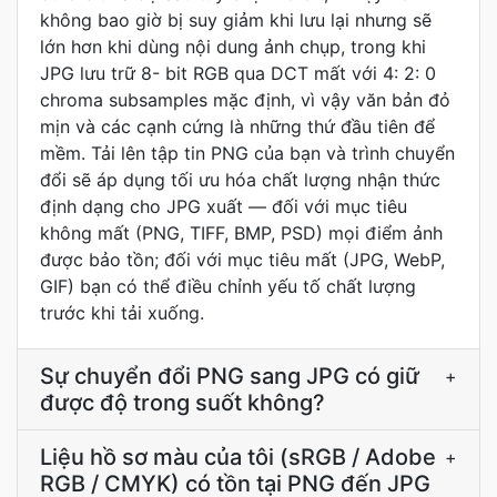
không bao giờ bị suy giảm khi lưu lại nhưng sẽ
lớn hơn khi dùng nội dung ảnh chụp, trong khi
JPG lưu trữ 8- bit RGB qua DCT mất với 4: 2: 0
chroma subsamples mặc định, vì vậy văn bản đỏ
mịn và các cạnh cứng là những thứ đầu tiên để
mềm. Tải lên tập tin PNG của bạn và trình chuyển
đổi sẽ áp dụng tối ưu hóa chất lượng nhận thức
định dạng cho JPG xuất — đối với mục tiêu
không mất (PNG, TIFF, BMP, PSD) mọi điểm ảnh
được bảo tồn; đối với mục tiêu mất (JPG, WebP,
GIF) bạn có thể điều chỉnh yếu tố chất lượng
trước khi tải xuống.
Sự chuyển đổi PNG sang JPG có giữ
+
được độ trong suốt không?
Liệu hồ sơ màu của tôi (sRGB / Adobe
+
RGB / CMYK) có tồn tại PNG đến JPG