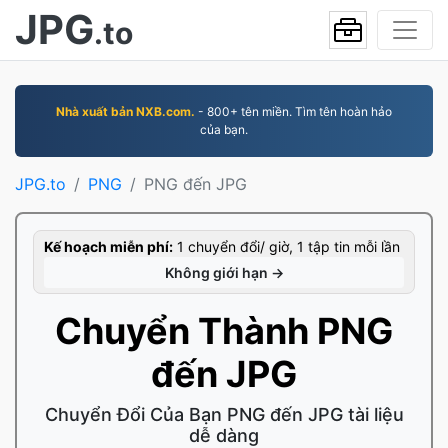
JPG
.to
Nhà xuất bản NXB.com.
- 800+ tên miền. Tìm tên hoàn hảo
của bạn.
JPG.to
PNG
PNG đến JPG
Kế hoạch miễn phí:
1 chuyển đổi/ giờ, 1 tập tin mỗi lần
Không giới hạn →
Chuyển Thành PNG
đến JPG
Chuyển Đổi Của Bạn PNG đến JPG tài liệu
dễ dàng