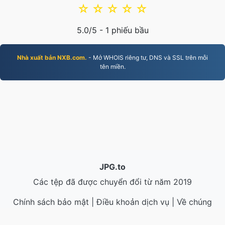
☆
☆
☆
☆
☆
5.0
/5 -
1
phiếu bầu
Nhà xuất bản NXB.com.
- Mở WHOIS riêng tư, DNS và SSL trên mỗi
tên miền.
JPG.to
Các tệp đã được chuyển đổi từ năm 2019
Chính sách bảo mật
|
Điều khoản dịch vụ
|
Về chúng
tôi
|
Liên hệ với chúng tôi
|
API
|
Mẫu
|
Cài đặt ứng