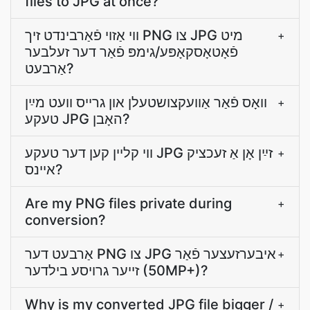
files to JPG at once?
ווי אַזוי פֿאַרבינדט זיך PNG צו JPG מיט
+
פֿאָטאָסקאָפּע/גימפּ פֿאַר דער זעלבער
אַרבעט?
וואָס פֿאַר אַװעקצושטעלן און גרײס װעט מײַן
+
טעקע JPG האָבן?
ווי קליין קען דער טעקע JPG זײַן אָן אַ זעכציק
+
אײנס?
Are my PNG files private during
+
conversion?
אַרבעט דער PNG צו JPG איבערזעצער פֿאַר
+
זייער גרויסע בילדער (50MP+)?
Why is my converted JPG file bigger /
+