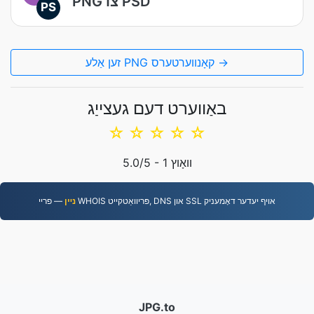
PNG צו PSD
PS
זען אַלע PNG קאָנווערטערס →
באַווערט דעם געצייַג
☆
☆
☆
☆
☆
וואָוץ
1
/5 -
5.0
— פריי WHOIS פּריוואַטקייט, DNS און SSL אויף יעדער דאָמעניק
נײן
JPG.to