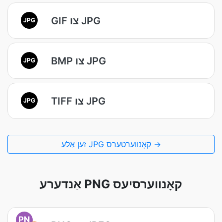
GIF צו JPG
JPG
BMP צו JPG
JPG
TIFF צו JPG
JPG
זען אַלע JPG קאָנווערטערס →
אַנדערע PNG קאָנווערסיעס
PN