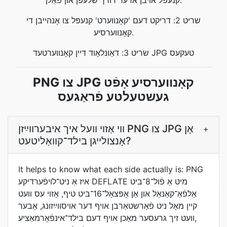
קנעפּל אויבן אדער דורך שלעפּן און פאַלן.
שריט 2: דריקט דעם 'קאָנווערט' קנעפּל צו אָנהייבן די
קאָנווערסיע.
שריט 3: דאַונלאָוד דיין קאָנווערטעד JPG טעקעס
PNG צו JPG קאָנווערסיע אָפֿט
געשטעלטע פֿראַגעס
ווי אַזוי װעל איך איבערװײַזן PNG צו JPG אָן
+
אָנצולײגן בילד־קװאַליטעט?
It helps to know what each side actually is: PNG
איז אַ ניט־לױפֿערדיקע DEFLATE מיט אַ פֿול־8־ביט
אַלפֿאַ־קאַנאַל און אַן אָפּצאָל־16־ביט טיף, אַזוי עס װעט
קײן מאָל ניט פֿאַרשטאַרבן אױף דער אױסװײַזונג, אָבער
װעט זיך גרעסער מאַכן אױף דעם בילד־אינפֿאָרמאַציע,