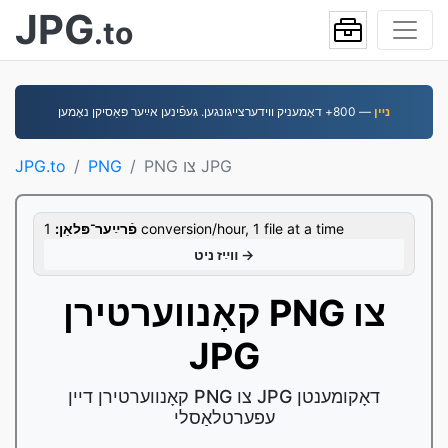
JPG
.to
נײן
— 800+ דאָמעניק װידערצײגונגען. געפֿינען אײַער פּאַסיקן נאָמען
PNG צו JPG
PNG
JPG.to
1 conversion/hour, 1 file at a time
פֿרײַער־פּלאַן:
װײַז ניט →
קאָנווערטירן PNG צו
JPG
קאָנווערטירן דיין PNG צו JPG דאָקומענטן
עפערטלאַסלי