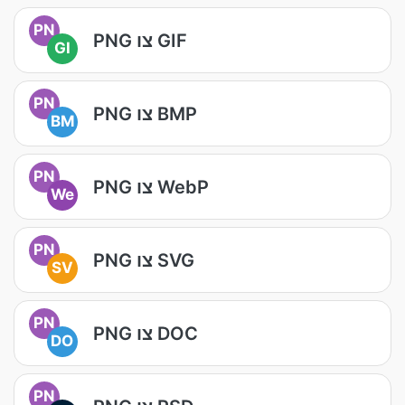
PN
PNG צו GIF
GI
PN
PNG צו BMP
BM
PN
PNG צו WebP
We
PN
PNG צו SVG
SV
PN
PNG צו DOC
DO
PN