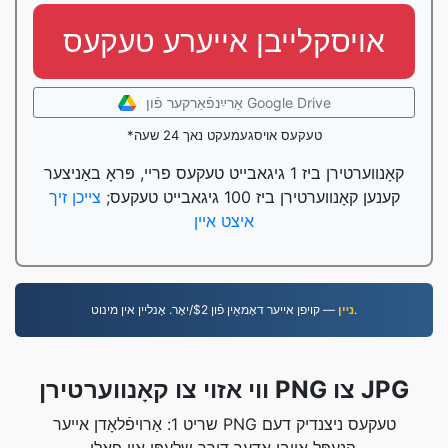
אויסקלייבן אייערע טעקעס
אַרײַנפֿאַרקער פֿון Google Drive
*טעקעס אויסגעמעקט נאך 24 שעה
קאָנווערטירן ביז 1 גיגאבייט טעקעס פריי, פּראָ באַניצער
קענען קאָנווערטירן ביז 100 גיגאבייט טעקעס;
צייכן זיך
איצט איין
— קויפן אייער דאָמאַין פֿון $2/יאָר. אָנליין אין מינוט.
נײן
ווי אזוי צו קאָנווערטירן PNG צו JPG
שריט 1: אַרויפֿלאָדן אייער PNG טעקעס ניצנדיק דעם