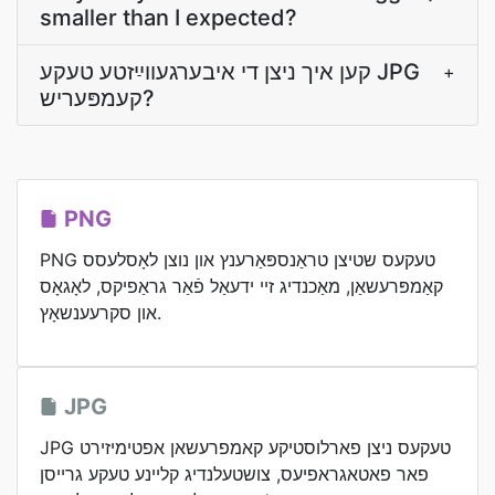
smaller than I expected?
קען איך ניצן די איבערגעװײַזטע טעקע JPG
+
קעמפּעריש?
PNG
PNG טעקעס שטיצן טראַנספּאַרענץ און נוצן לאָסלעסס
קאַמפּרעשאַן, מאַכנדיג זיי ידעאַל פֿאַר גראַפיקס, לאָגאָס
און סקרעענשאָץ.
JPG
JPG טעקעס ניצן פארלוסטיקע קאמפרעשאן אפטימיזירט
פאר פאטאגראפיעס, צושטעלנדיג קליינע טעקע גרייסן