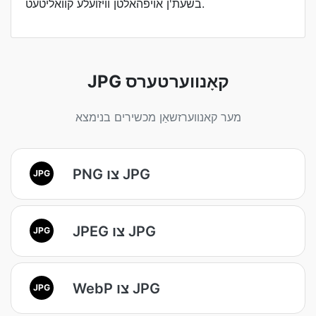
בשעת'ן אויפהאלטן וויזועלע קוואליטעט.
JPG קאָנווערטערס
מער קאנווערזשאַן מכשירים בנימצא
PNG צו JPG
JPG
JPEG צו JPG
JPG
WebP צו JPG
JPG