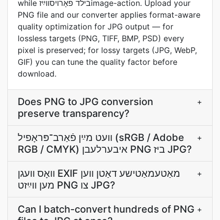
while בילד פֿאָרױסװײַזimage-action. Upload your
PNG file and our converter applies format-aware
quality optimization for JPG output — for
lossless targets (PNG, TIFF, BMP, PSD) every
pixel is preserved; for lossy targets (JPG, WebP,
GIF) you can tune the quality factor before
download.
Does PNG to JPG conversion
+
preserve transparency?
װעט מײַן פֿאַרב־פּראָפיל (sRGB / Adobe
+
RGB / CMYK) איבערלעבן PNG ביז JPG?
וואָס וועגן EXIF מאַטעמאַטישע דאַטן װען
+
מען װײַזט PNG צו JPG?
Can I batch-convert hundreds of PNG
+