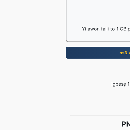
Yi awọn faili to 1 GB
ns6.
Igbesẹ 1:
PN