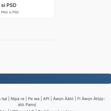
 si PSD
a PNG si PSD
Iṣẹ́
|
Nipa re
|
Pe wa
|
API
|
Àwọn Ààtò
|
Fi Àwọn Àtòjọ-
ètò Pamọ́