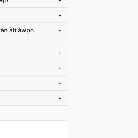
jì?
+
+
̀fàn àti àwọn
+
+
+
+
+