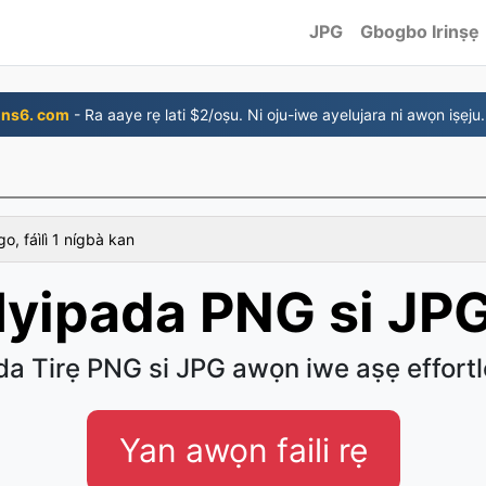
JPG
Gbogbo Irinṣẹ
ns6. com
- Ra aaye rẹ lati $2/oṣu. Ni oju-iwe ayelujara ni awọn iṣẹju.
 fáìlì 1 nígbà kan
Iyipada PNG si JP
da Tirẹ PNG si JPG awọn iwe aṣẹ effortl
Yan awọn faili rẹ