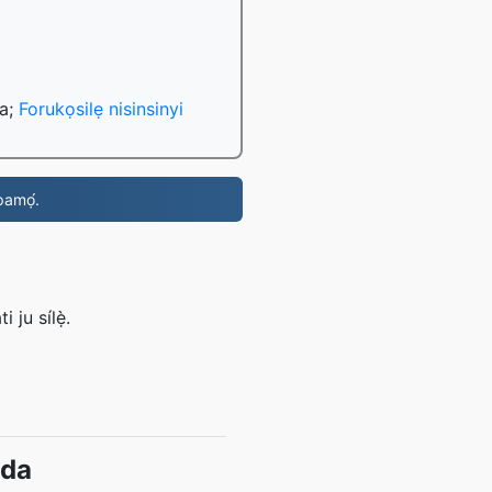
da;
Forukọsilẹ nisinsinyi
i pamọ́.
 ju sílẹ̀.
ada