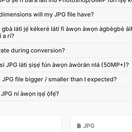
JPG ṣé ń bárà láti inú Photoshop/GIMP fún iṣẹ́ ke
dimensions will my JPG file have?
lè gbà látì jẹ́ kékeré látí fi àwọn àwọn àgbègbè ài
́ a rí?
vate during conversion?
í JPG láti ṣiṣẹ́ fún àwọn àwòrán nlá (50MP+)?
JPG file bigger / smaller than I expected?
adá JPG ní àwọn iṣẹ́ ọ̀fẹ́?
JPG