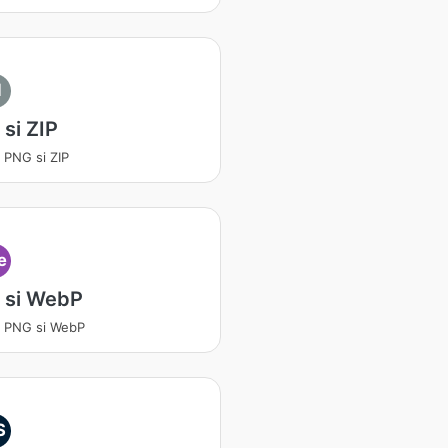
I
si ZIP
a PNG si ZIP
e
 si WebP
a PNG si WebP
S