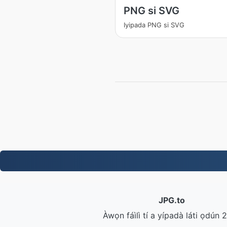
PNG si SVG
Iyipada PNG si SVG
JPG.to
Àwọn fáìlì tí a yípadà láti ọdún 