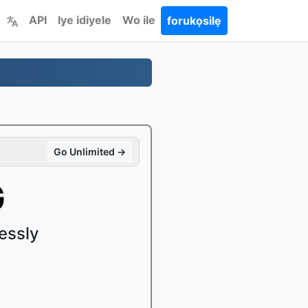
API
Iye idiyele
Wo ile
forukọsilẹ
Go Unlimited →
G
essly