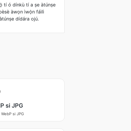
̀ tí ó dínkù tí a ṣe àtúnṣe
pèsè àwọn ìwọ̀n fáìlì
àtúnṣe dídára ojú.
P si JPG
a WebP si JPG