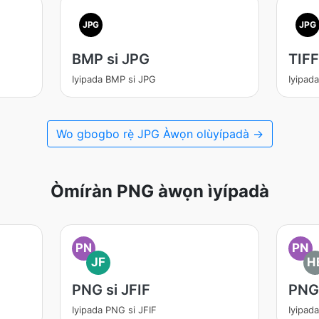
JPG
JPG
BMP si JPG
TIFF
Iyipada BMP si JPG
Iyipad
Wo gbogbo rẹ̀ JPG Àwọn olùyípadà →
Òmíràn PNG àwọn ìyípadà
PN
PN
JF
H
PNG si JFIF
PNG 
Iyipada PNG si JFIF
Iyipad