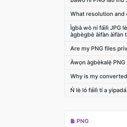
Bawo ní PNG láti inú 
What resolution and 
Ìgbà wò ní fáìlì JPG 
àgbègbè àìfàn àìfàn ti
Are my PNG files pri
Àwọn àgbèkalẹ̀ PNG s
Why is my converted 
Ń lè ló fáìlì tí a yip
PNG