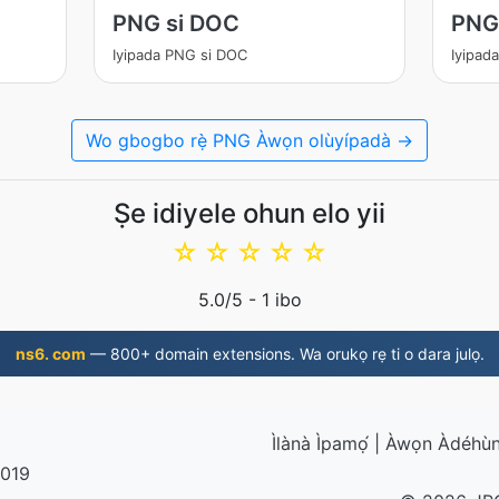
PNG si DOC
PNG
Iyipada PNG si DOC
Iyipad
Wo gbogbo rẹ̀ PNG Àwọn olùyípadà →
Ṣe idiyele ohun elo yii
☆
☆
☆
☆
☆
5.0
/5 -
1
ibo
ns6. com
— 800+ domain extensions. Wa orukọ rẹ ti o dara julọ.
Ìlànà Ìpamọ́
|
Àwọn Àdéhùn 
2019