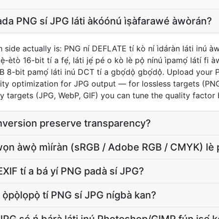
 PNG sí JPG láti àkóónú ìṣàfarawé àwòrán?
e actually is: PNG ní DEFLATE tí kò ní ìdáràn láti inú àwọ
ẹ̀-ètò 16-bit tí a fẹ́, láti jẹ́ pé o kò lè pọ̀ nínú ìpamọ́ látí fi
 RGB 8-bit pamọ́ láti inú DCT tí a gbọ́dọ̀ gbọ́dọ̀̀. Upload yo
ity optimization for JPG output — for lossless targets (PN
ssy targets (JPG, WebP, GIF) you can tune the quality facto
version preserve transparency?
 àwọn àwọ̀ mìíràn (sRGB / Adobe RGB / CMYK) lè 
EXIF tí a bá yí PNG padà sí JPG?
ì ọ̀pọ̀lọpọ̀ tí PNG sí JPG nígbà kan?