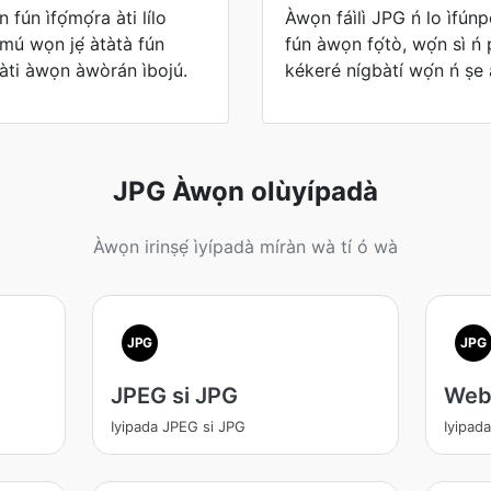
 fún ìfọ́mọ́ra àti lílo
Àwọn fáìlì JPG ń lo ìfúnpọ
ó mú wọn jẹ́ àtàtà fún
fún àwọn fọ́tò, wọ́n sì ń 
àti àwọn àwòrán ìbojú.
kékeré nígbàtí wọ́n ń ṣe 
JPG Àwọn olùyípadà
Àwọn irinṣẹ́ ìyípadà míràn wà tí ó wà
JPG
JPG
JPEG si JPG
Web
Iyipada JPEG si JPG
Iyipad