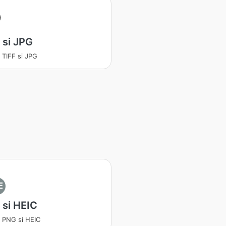
 si JPG
a TIFF si JPG
E
si HEIC
a PNG si HEIC