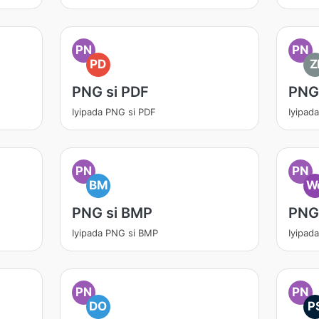
PN
PN
PD
Z
PNG si PDF
PNG 
Iyipada PNG si PDF
Iyipad
PN
PN
BM
W
PNG si BMP
PNG
Iyipada PNG si BMP
Iyipad
PN
PN
DO
P