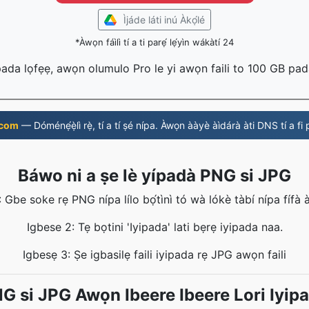
Ìjáde láti inú Àkọ́lé
*Àwọn fáìlì tí a ti parẹ́ lẹ́yìn wákàtí 24
 pada lọfẹẹ, awọn olumulo Pro le yi awọn faili to 100 GB pa
 com
— Dóménẹ́ẹ̀lì rẹ̀, tí a tí ṣé nípa. Àwọn ààyè àìdárà àti DNS tí a f
Báwo ni a ṣe lè yípadà PNG si JPG
 Gbe soke rẹ PNG nípa lílo bọ́tìnì tó wà lókè tàbí nípa fífà àti
Igbese 2: Tẹ bọtini 'Iyipada' lati bẹrẹ iyipada naa.
Igbesẹ 3: Ṣe igbasilẹ faili iyipada rẹ JPG awọn faili
G si JPG Awọn Ibeere Ibeere Lori Iyip