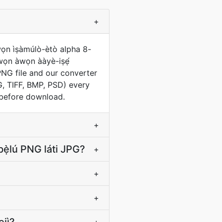
+
n ìṣàmúlò-ètò alpha 8-
 àwọn àwọn ààyè-iṣẹ́
ur PNG file and our converter
G, TIFF, BMP, PSD) every
r before download.
+
pẹ̀lú PNG láti JPG?
+
+
+