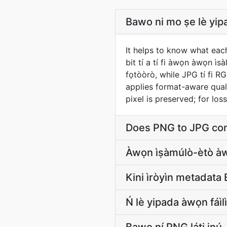
Bawo ni mo ṣe lè yipada
It helps to know what each sid
bit tí a tí fi àwọn àwọn ìsàl
fọtòòrò, while JPG tí fi
applies format-aware qual
pixel is preserved; for lo
Does PNG to JPG con
Àwọn ìṣàmúlò-ètò
Kini ìròyìn metadata 
Ń lè yipada àwọn fáìl