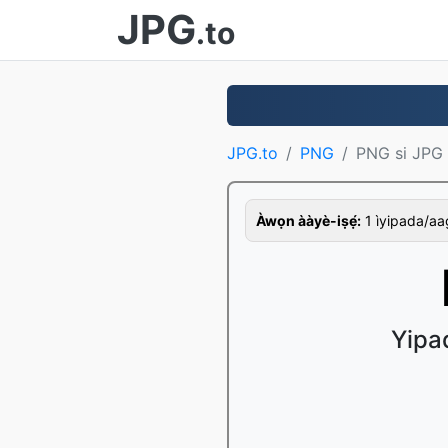
JPG
.to
JPG.to
PNG
PNG si JPG
Àwọn ààyè-iṣẹ́:
1 ìyipada/aago,
Yipa