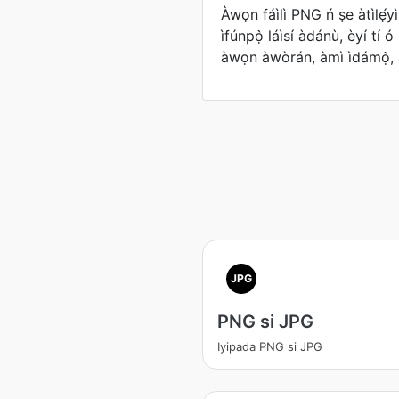
Àwọn fáìlì PNG ń ṣe àtìlẹ́yìn
ìfúnpọ̀ láìsí àdánù, èyí tí 
àwọn àwòrán, àmì ìdámọ̀, 
JPG
PNG si JPG
Iyipada PNG si JPG