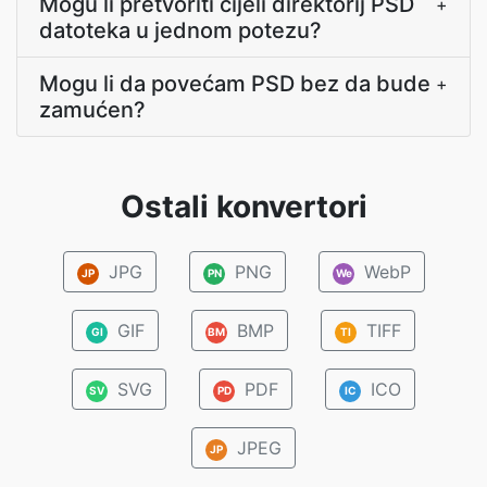
Mogu li pretvoriti cijeli direktorij PSD
+
datoteka u jednom potezu?
Mogu li da povećam PSD bez da bude
+
zamućen?
Ostali konvertori
JPG
PNG
WebP
JP
PN
We
GIF
BMP
TIFF
GI
BM
TI
SVG
PDF
ICO
SV
PD
IC
JPEG
JP