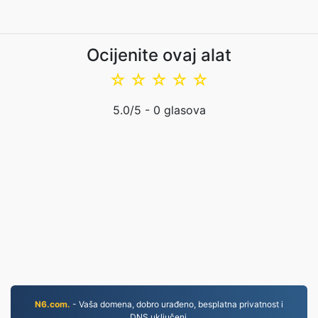
Ocijenite ovaj alat
☆
☆
☆
☆
☆
5.0
/5 -
0
glasova
N6.com.
- Vaša domena, dobro urađeno, besplatna privatnost i
DNS uključeni.