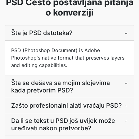
PSD Često postavljana pitanja
o konverziji
Šta je PSD datoteka?
+
PSD (Photoshop Document) is Adobe
Photoshop's native format that preserves layers
and editing capabilities.
Šta se dešava sa mojim slojevima
+
kada pretvorim PSD?
Zašto profesionalni alati vraćaju PSD?
+
Da li se tekst u PSD još uvijek može
+
uređivati nakon pretvorbe?