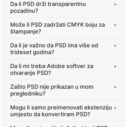
Da li PSD drži transparentnu
+
pozadinu?
Može li PSD zadržati CMYK boju za
+
štampanje?
Da li je važno da PSD ima više od
+
trideset godina?
Da li mi treba Adobe softver za
+
otvaranje PSD?
Zašto PSD nije prikazan u mom
+
pregledniku?
Mogu li samo preimenovati ekstenziju
+
umjesto da konvertiram PSD?