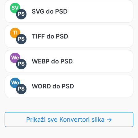
SV
SVG do PSD
PS
TI
TIFF do PSD
PS
We
WEBP do PSD
PS
Wo
WORD do PSD
PS
Prikaži sve Konvertori slika →