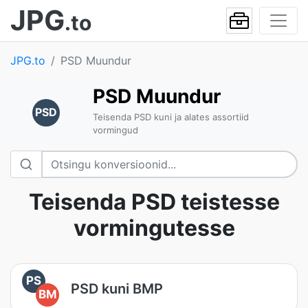
JPG
.to
JPG.to
PSD Muundur
PSD Muundur
PSD
Teisenda PSD kuni ja alates assortiid
vormingud
Teisenda PSD teistesse
vormingutesse
PS
PSD kuni BMP
BM