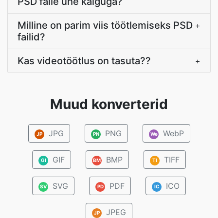
PSD faile ühe käiguga?
Milline on parim viis töötlemiseks PSD
+
failid?
Kas videotöötlus on tasuta??
+
Muud konverterid
JPG
PNG
WebP
JP
PN
We
GIF
BMP
TIFF
GI
BM
TI
SVG
PDF
ICO
SV
PD
IC
JPEG
JP