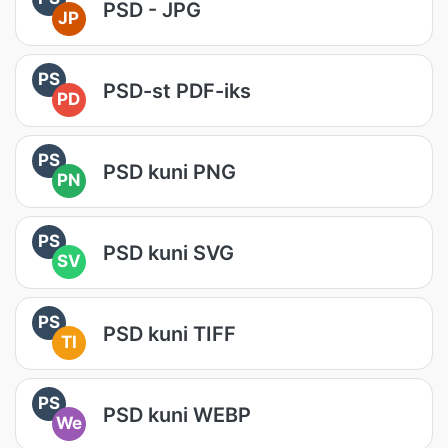
PSD - JPG
JP
PS
PSD-st PDF-iks
PD
PS
PSD kuni PNG
PN
PS
PSD kuni SVG
SV
PS
PSD kuni TIFF
TI
PS
PSD kuni WEBP
We