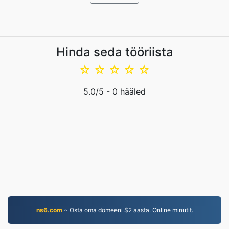
Hinda seda tööriista
☆
☆
☆
☆
☆
5.0
/5 -
0
hääled
ns6.com
~ Osta oma domeeni $2 aasta. Online minutit.