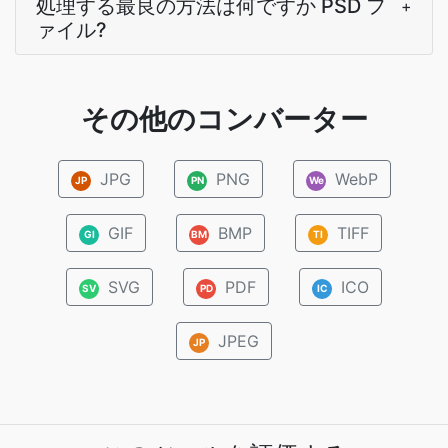
処理する最良の方法は何ですか PSD フ
+
ァイル?
その他のコンバーター
JPG
PNG
WebP
JP
PN
We
GIF
BMP
TIFF
GI
BM
TI
SVG
PDF
ICO
SV
PD
IC
JPEG
JP