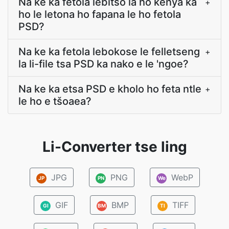
Na ke ka fetola lebitso la ho kenya ka
+
ho le letona ho fapana le ho fetola
PSD?
Na ke ka fetola lebokose le felletseng
+
la li-file tsa PSD ka nako e le 'ngoe?
Na ke ka etsa PSD e kholo ho feta ntle
+
le ho e tšoaea?
Li-Converter tse ling
JPG
PNG
WebP
JP
PN
We
GIF
BMP
TIFF
GI
BM
TI