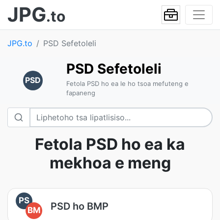
JPG
.to
JPG.to
PSD Sefetoleli
PSD Sefetoleli
PSD
Fetola PSD ho ea le ho tsoa mefuteng e
fapaneng
Fetola PSD ho ea ka
mekhoa e meng
PS
PSD ho BMP
BM