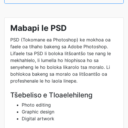
Mabapi le PSD
PSD (Tokomane ea Photoshop) ke mokhoa oa
faele oa tlhaho bakeng sa Adobe Photoshop.
Lifaele tsa PSD li boloka litšoantšo tse nang le
mekhahlelo, li lumella ho hlophisoa ho sa
senyeheng le ho boloka likarolo tsa moralo. Li
bohlokoa bakeng sa moralo oa litšoantšo oa
profeshenale le ho laola linepe.
Tšebeliso e Tloaelehileng
Photo editing
Graphic design
Digital artwork