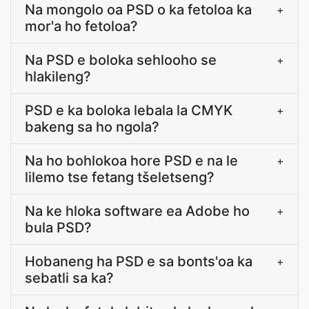
Na mongolo oa PSD o ka fetoloa ka
+
mor'a ho fetoloa?
Na PSD e boloka sehlooho se
+
hlakileng?
PSD e ka boloka lebala la CMYK
+
bakeng sa ho ngola?
Na ho bohlokoa hore PSD e na le
+
lilemo tse fetang tšeletseng?
Na ke hloka software ea Adobe ho
+
bula PSD?
Hobaneng ha PSD e sa bonts'oa ka
+
sebatli sa ka?