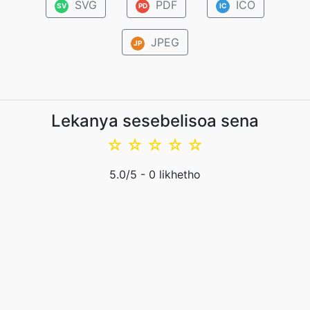
SVG
PDF
ICO
SV
PD
IC
JPEG
JP
Lekanya sesebelisoa sena
☆
☆
☆
☆
☆
5.0
/5 -
0
likhetho