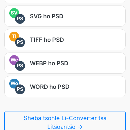
SV
SVG ho PSD
PS
TI
TIFF ho PSD
PS
We
WEBP ho PSD
PS
Wo
WORD ho PSD
PS
Sheba tsohle Li-Converter tsa
Litšoantšo →