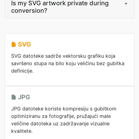
Is my SVG artwork private during
+
conversion?
SVG
SVG datoteke sadrže vektorsku grafiku koja
savršeno stupa na bilo koju veličinu bez gubitka
definicije.
JPG
JPG datoteke koriste kompresiju s gubitkom
optimiziranu za fotografije, pružajući male
veličine datoteka uz zadržavanje vizualne
kvalitete.