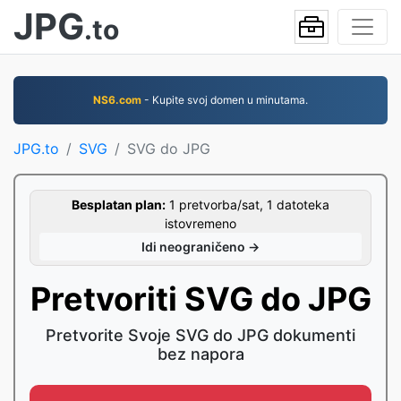
JPG
.to
NS6.com
- Kupite svoj domen u minutama.
JPG.to
SVG
SVG do JPG
Besplatan plan:
1 pretvorba/sat, 1 datoteka
istovremeno
Idi neograničeno →
Pretvoriti SVG do JPG
Pretvorite Svoje SVG do JPG dokumenti
bez napora