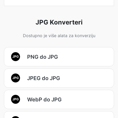
JPG Konverteri
Dostupno je više alata za konverziju
PNG do JPG
JPG
JPEG do JPG
JPG
WebP do JPG
JPG