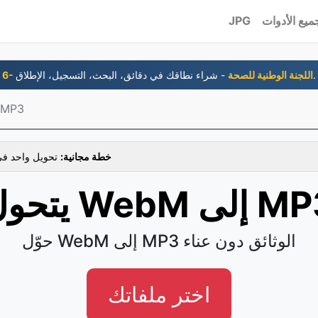
ميع الأدوات
JPG
- شراء نطاقك في دقائق، البحث، التسجيل، الإطلاق.
6- اللجنة الوطنية للصحة
WebM إلى P3
خطة مجانية:
تحويل واحد في
ل WebM إلى MP3
حوّل WebM إلى MP3 الوثائق دون عناء
اختر ملفاتك