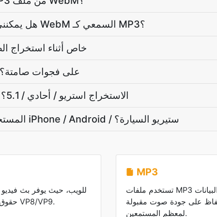
كم يستغرق استخراج MP3 من ملف WebM؟
هل يمكنني استخراج جزء فقط من WebM السمعي كـ MP3؟
هل ملفي WebM خاص أثناء استخرا
لماذا يحتوي ملفي MP3 على فجوات صامتة؟
هل يمكن أن يكون MP3 الاستخراج استريو / أحادي / 5.1؟
هل MP3 المستخرج يلعب على iPhone / Android / ستيريو السيارة؟
MP3
تستخدم ملفات MP3 تقنية الضغط مع فقدان البيانات
حفاظ على جودة صوت مقبولة
حقوق ملكية باستخدام برامج الترميز VP8/VP9.
لمعظم المستمعين.