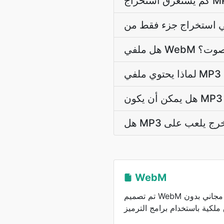
ج الصوت؟
WebM
تم تصميم WebM للويب، حيث يوفر بث فيديو مجاني بدون