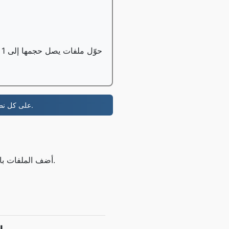
حوّل ملفات يصل حجمها إلى 1 جيجابايت مجانًا، ويمكن لمستخدمي النسخة الاحترافية تحويل ملفات يصل حجمها إلى 100 جيجابايت؛
- الخصوصية المجانية لنظام Whois، ونظام DNS ونظام SSL على كل نطاق.
الخطوة 1: قم بتحميل ملفك WebM أضف الملفات باستخدام الزر أعلاه أو عن طريق السحب والإفلات.