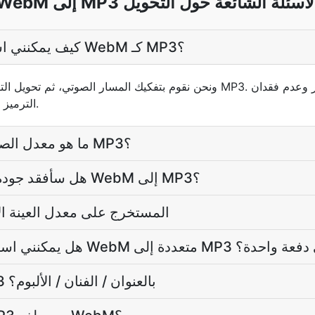
Web إلى MP3 الأسئلة الشائعة حول التحويل
كيف يمكنني استخراج الصوت من ملف WebM كـ MP3؟
الجودة إلى ما وراء MP3 الترميز نفسه.
ما هو معدل الصوت الذي يستخدمه ملف MP3؟
هل سأفقد جودة الصوت عند الانتقال من WebM إلى MP3؟
هل يحافظ MP3 المستخرج على معدل العين
تخراج الصوت من ملفات WebM متعددة إلى MP3 في دفعة واحدة؟
هل يتم وسم الملف MP3 بالعنوان / الفنان / الألبوم؟