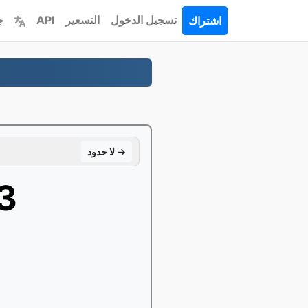
تسجيل الدخول
التسعير
API
ج
اشتراك
لا حدود →
يتحو