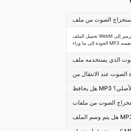
تحميل الملف WebM ونحن نقوم بتفكيك المسار الصوتي، ثم تحويل الترميز إلى MP3. لا يوجد أي فيديو ثانية مرور وعدم فقدان
ة الأصلي؟