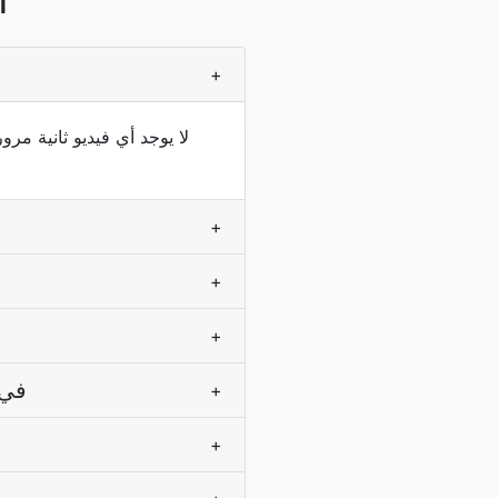
M
+
+
+
+
هل يمكنني اس
+
+