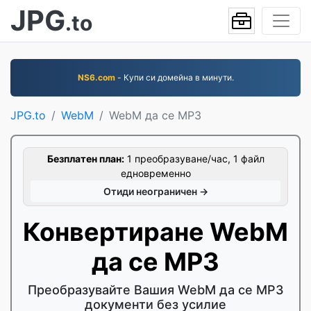
JPG
.to
NS6.com
- Купи си домейна в минути.
JPG.to
WebM
WebM да се MP3
Безплатен план:
1 преобразуване/час, 1 файл
едновременно
Отиди неограничен →
Конвертиране WebM
да се MP3
Преобразувайте Вашия WebM да се MP3
документи без усилие