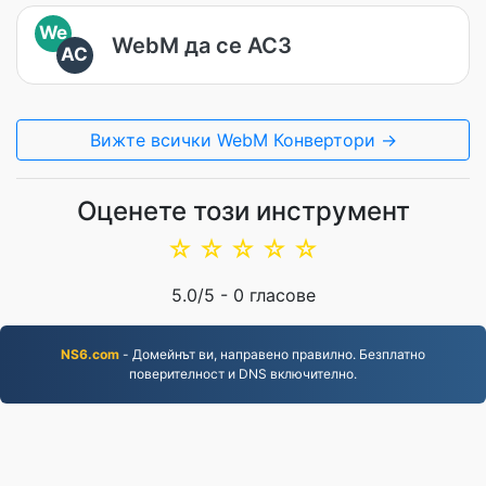
We
WebM да се AC3
AC
Вижте всички WebM Конвертори →
Оценете този инструмент
☆
☆
☆
☆
☆
5.0
/5 -
0
гласове
NS6.com
- Домейнът ви, направено правилно. Безплатно
поверителност и DNS включително.