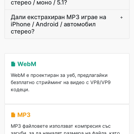
стерео / моно / 5.1?
Дали екстрахиран MP3 играе на
+
iPhone / Android / автомобил
стерео?
WebM
WebM е проектиран за уеб, предлагайки
безплатно стрийминг на видео с VP8/VP9
кодеци.
MP3
MP3 файловете използват компресия със
загуби, за да намалят размера на файла, като