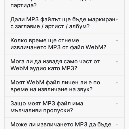
партида?
Дали MP3 файлът ще бъде маркиран
+
с заглавие / артист / албум?
Колко време ще отнеме
+
извличането MP3 от файл WebM?
Мога ли да извадя само част от
+
WebM аудио като MP3?
Моят WebM файл личен ли е по
+
време на извличане на звук?
Защо моят MP3 файл има
+
мълчаливи пропуски?
Може ли извличането MP3 да бъде
+