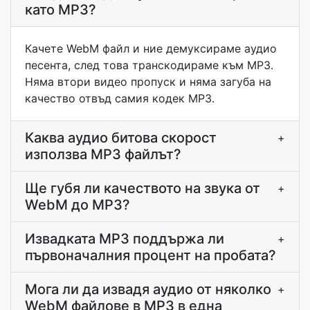
като MP3?
Качете WebM файл и ние демуксираме аудио
песента, след това транскодираме към MP3.
Няма втори видео пропуск и няма загуба на
качество отвъд самия кодек MP3.
Каква аудио битова скорост
+
използва MP3 файлът?
Ще губя ли качеството на звука от
+
WebM до MP3?
Извадката MP3 поддържа ли
+
първоначалния процент на пробата?
Мога ли да извадя аудио от няколко
+
WebM файлове в MP3 в една