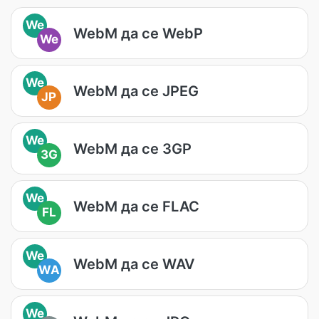
We
WebM да се WebP
We
We
WebM да се JPEG
JP
We
WebM да се 3GP
3G
We
WebM да се FLAC
FL
We
WebM да се WAV
WA
We