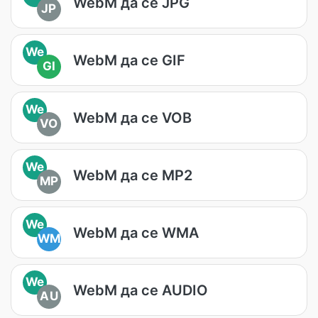
WebM да се JPG
JP
We
WebM да се GIF
GI
We
WebM да се VOB
VO
We
WebM да се MP2
MP
We
WebM да се WMA
WM
We
WebM да се AUDIO
AU