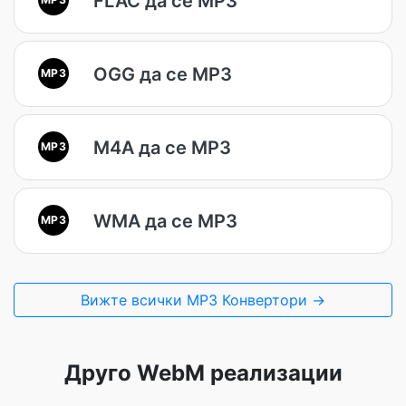
FLAC да се MP3
OGG да се MP3
MP3
M4A да се MP3
MP3
WMA да се MP3
MP3
Вижте всички MP3 Конвертори →
Друго WebM реализации