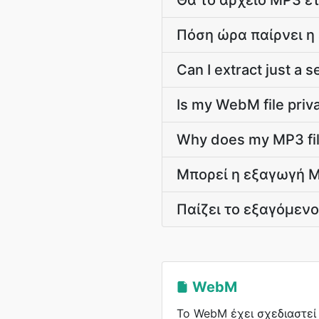
Θα το αρχείο MP3 ετ
Πόση ώρα παίρνει η
Can I extract just a
Is my WebM file priv
Why does my MP3 fil
Μπορεί η εξαγωγή MP
Παίζει το εξαγόμενο
WebM
Το WebM έχει σχεδιαστεί 