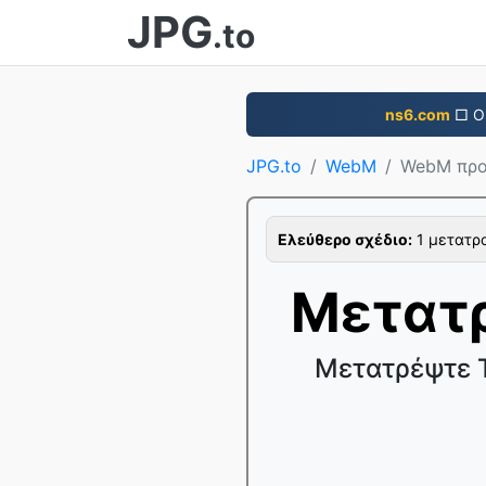
JPG
.to
ns6.com
□ Ο 
JPG.to
WebM
WebM προ
Ελεύθερο σχέδιο:
1 μετατρο
Μετατ
Μετατρέψτε Τ