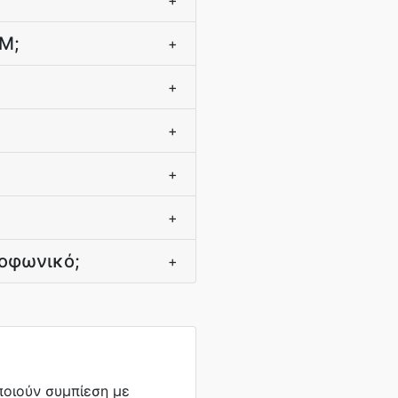
+
bM;
+
+
+
+
+
εοφωνικό;
+
ποιούν συμπίεση με