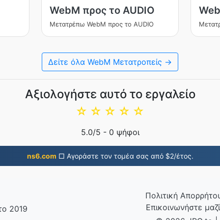
WebM προς το AUDIO
Web
Μετατρέπω WebM προς το AUDIO
Μετατ
Δείτε όλα WebM Μετατροπείς →
Αξιολογήστε αυτό το εργαλείο
☆
☆
☆
☆
☆
5.0
/5 -
0
ψήφοι
ns6.com
□ Αγοράστε τον τομέα σας από $2/έτος.
Πολιτική Απορρήτο
Επικοινωνήστε μαζί
το 2019