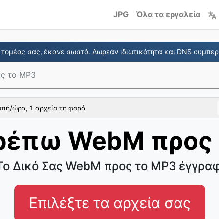
JPG
Όλα τα εργαλεία
τομέας σας, έκανε σωστά. Δωρεάν ιδιωτικότητα και DNS συμπερ
ς το MP3
πή/ώρα, 1 αρχείο τη φορά
ρέπω WebM προς 
ο Δικό Σας WebM προς το MP3 έγγρα
Επιλέξτε τα αρχεία σας