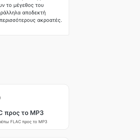
υν το μέγεθος του
αράλληλα αποδεκτή
 περισσότερους ακροατές.
C προς το MP3
ρέπω FLAC προς το MP3