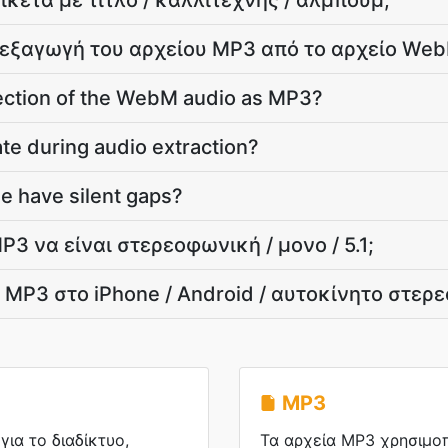
ικέτα με τίτλο / καλλιτέχνης / άλμπουμ;
 εξαγωγή του αρχείου MP3 από το αρχείο We
 section of the WebM audio as MP3?
ate during audio extraction?
e have silent gaps?
3 να είναι στερεοφωνική / μονο / 5.1;
 MP3 στο iPhone / Android / αυτοκίνητο στερ
MP3
για το διαδίκτυο,
Τα αρχεία MP3 χρησιμο