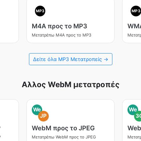
MP3
MP3
M4A προς το MP3
WMA
Μετατρέπω M4A προς το MP3
Μετατ
Δείτε όλα MP3 Μετατροπείς →
Αλλος WebM μετατροπές
We
We
JP
3
P
WebM προς το JPEG
Web
P
Μετατρέπω WebM προς το JPEG
Μετατ