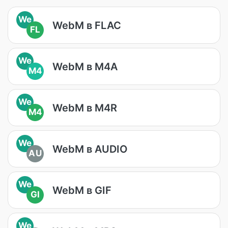
We
WebM в FLAC
FL
We
WebM в M4A
M4
We
WebM в M4R
M4
We
WebM в AUDIO
AU
We
WebM в GIF
GI
We