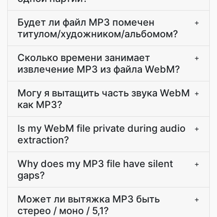
Будет ли файл MP3 помечен
+
титулом/художником/альбомом?
Сколько времени занимает
+
извлечение MP3 из файла WebM?
Могу я вытащить часть звука WebM
+
как MP3?
Is my WebM file private during audio
+
extraction?
Why does my MP3 file have silent
+
gaps?
Может ли вытяжка MP3 быть
+
стерео / моно / 5,1?