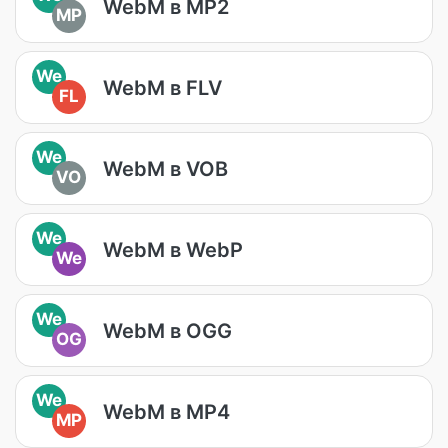
WebM в MP2
MP
We
WebM в FLV
FL
We
WebM в VOB
VO
We
WebM в WebP
We
We
WebM в OGG
OG
We
WebM в MP4
MP