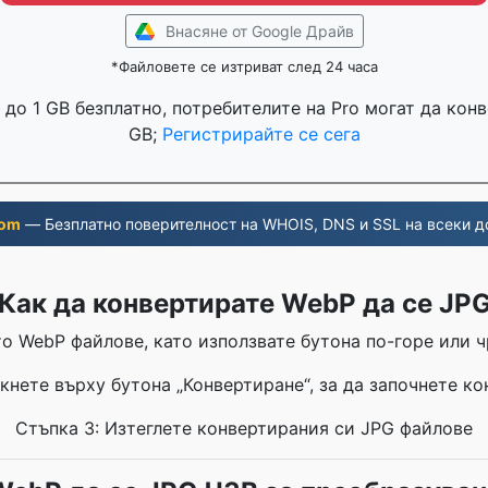
Внасяне от Google Драйв
*Файловете се изтриват след 24 часа
до 1 GB безплатно, потребителите на Pro могат да кон
GB;
Регистрирайте се сега
com
— Безплатно поверителност на WHOIS, DNS и SSL на всеки д
Как да конвертирате WebP да се JP
о WebP файлове, като използвате бутона по-горе или ч
кнете върху бутона „Конвертиране“, за да започнете к
Стъпка 3: Изтеглете конвертирания си JPG файлове