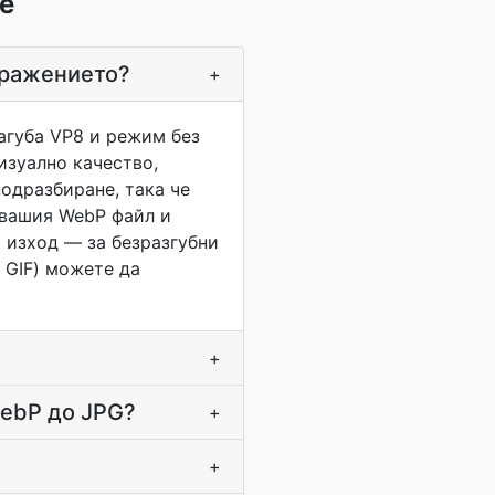
е
бражението?
+
агуба VP8 и режим без
изуално качество,
подразбиране, така че
 вашия WebP файл и
 изход — за безразгубни
, GIF) можете да
+
WebP до JPG?
+
+