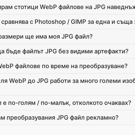
ирам стотици WebP файлове на JPG наведнъ
сравнява с Photoshop / GIMP за една и съща
размери ще има моя JPG файл?
а бъде файлът JPG без видими артефакти?
WebP файлове по време на преобразуване?
ля WebP до JPG работи за много големи из
 е по-голям / по-малък, отколкото очаквах?
ам преобразувания JPG файл рекламно?