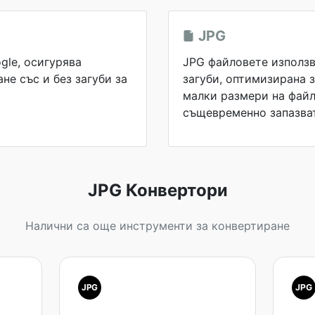
JPG
gle, осигурява
JPG файловете използв
е със и без загуби за
загуби, оптимизирана 
малки размери на файл
същевременно запазват
JPG Конвертори
Налични са още инструменти за конвертиране
JPG
JPG