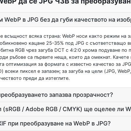
WebP да се JPG ЧЗВ за преобразуван
м WebP в JPG без да губи качеството на изо
 е всъщност всяка страна: WebP носи както режим на з
 обикновено кацане 25-35% под JPG с съответстващо в
битна RGB чрез загуба DCT с 4:2:0 хрома подуване по 
рди ръбове са първите неща, които да омекнат. Качете
га оптимизация за формата с известно качество за JPG
D) всеки пиксел е запазен; за загуба на цели (JPG, WebP
чеството преди да изтеглите.
реобразуването запазва прозрачност?
 (sRGB / Adobe RGB / CMYK) ще оцелее ли 
IF при преобразуване на WebP в JPG?