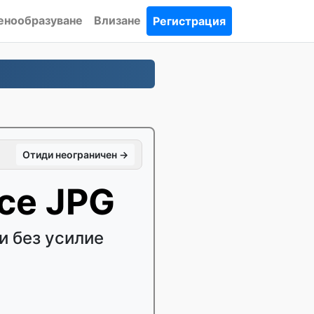
енообразуване
Влизане
Регистрация
Отиди неограничен →
се JPG
и без усилие