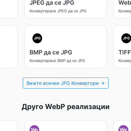
JPEG да се JPG
Web
Конвертиране JPEG да се JPG
Конве
JPG
JPG
BMP да се JPG
TIFF
Конвертиране BMP да се JPG
Конвер
Вижте всички JPG Конвертори →
Друго WebP реализации
We
We