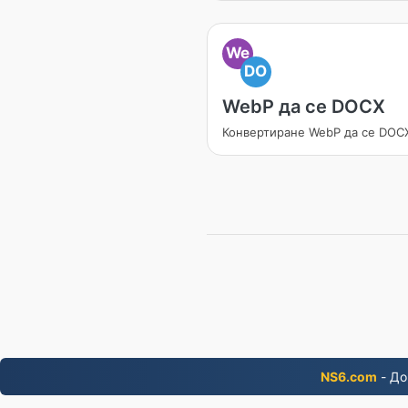
We
DO
WebP да се DOCX
Конвертиране WebP да се DOC
NS6.com
- До