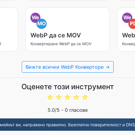
We
We
MO
P
WebP да се MOV
Web
X
Конвертиране WebP да се MOV
Конве
Вижте всички WebP Конвертори →
Оценете този инструмент
☆
☆
☆
☆
☆
5.0
/5 -
0
гласове
мейнът ви, направено правилно. Безплатно поверителност и DNS