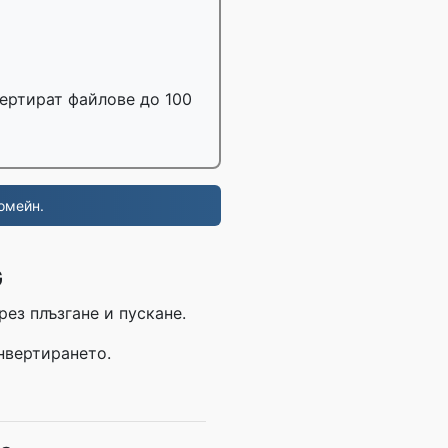
вертират файлове до 100
омейн.
G
рез плъзгане и пускане.
онвертирането.