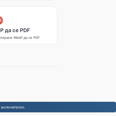
D
P да се PDF
ртиране WebP да се PDF
 включително.