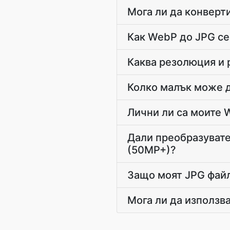
Мога ли да конверт
Как WebP до JPG се 
Каква резолюция и 
Колко малък може д
Лични ли са моите 
Дали преобразувате
(50MP+)?
Защо моят JPG файл
Мога ли да използв