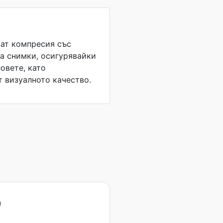
ат компресия със
за снимки, осигурявайки
овете, като
 визуалното качество.