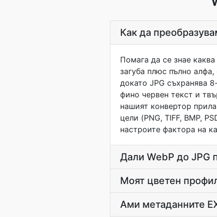
Как да преобразува
Помага да се знае каква
загуба плюс пълно алфа,
докато JPG съхранява 8-
фино червен текст и твъ
нашият конвертор прила
цели (PNG, TIFF, BMP, PS
настроите фактора на ка
Дали WebP до JPG п
Моят цветен профил
Ами метаданните EX