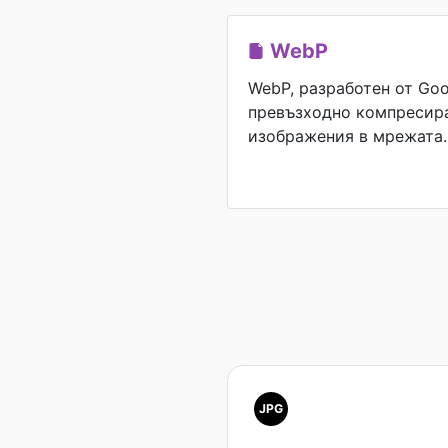
WebP
WebP, разработен от Goo
превъзходно компресиран
изображения в мрежата.
JPG