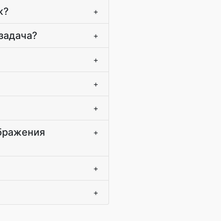
ж?
+
 задача?
+
+
+
+
ображения
+
+
+