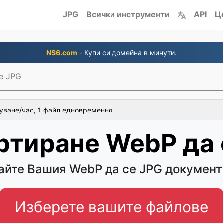
JPG
Всички инструменти
API
Ц
NS6.com
- Купи си домейна в минути.
е JPG
уване/час, 1 файл едновременно
ртиране WebP да 
йте Вашия WebP да се JPG документ
Изберете вашите файлове