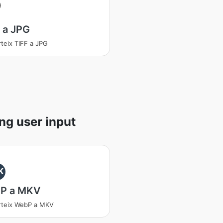
 a JPG
teix TIFF a JPG
ng user input
K
P a MKV
rteix WebP a MKV