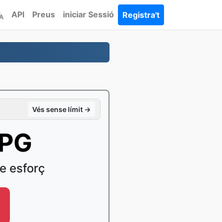
API
Preus
iniciar Sessió
Registra't
Vés sense límit →
JPG
e esforç