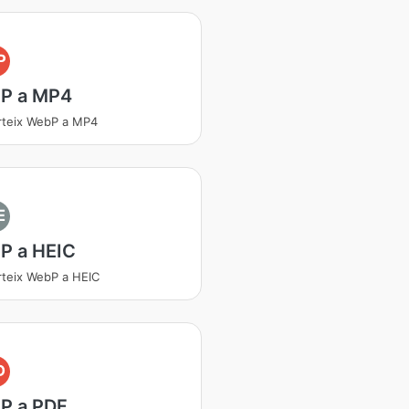
P
P a MP4
rteix WebP a MP4
E
P a HEIC
teix WebP a HEIC
D
P a PDF