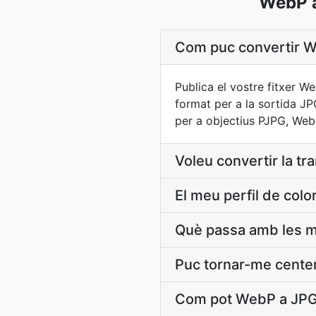
WebP a
Com puc convertir We
Publica el vostre fitxer W
format per a la sortida JP
per a objectius PJPG, WebP
Voleu convertir la t
El meu perfil de co
Què passa amb les m
Puc tornar-me cente
Com pot WebP a JPG 