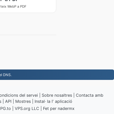
teix WebP a PDF
 el DNS.
ondicions del servei
|
Sobre nosaltres
|
Contacta amb
s
|
API
|
Mostres
|
Instal· la l' aplicació
PG.to
|
VPS.org
LLC | Fet per
nadermx