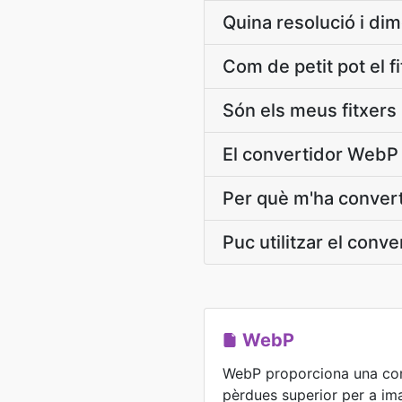
Quina resolució i di
Com de petit pot el f
Són els meus fitxers
El convertidor WebP
Per què m'ha convert
Puc utilitzar el conv
WebP
WebP proporciona una co
pèrdues superior per a im