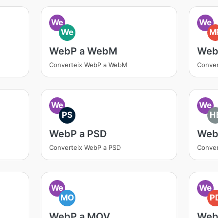
We
We
We
M
WebP a WebM
Web
Converteix WebP a WebM
Conve
We
We
PS
H
WebP a PSD
Web
Converteix WebP a PSD
Conver
We
We
MO
P
WebP a MOV
Web