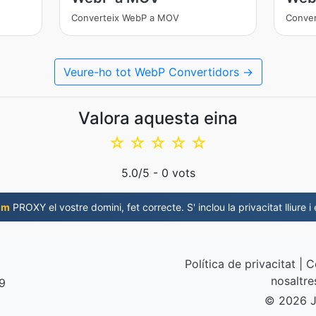
Converteix WebP a MOV
Conver
Veure-ho tot WebP Convertidors →
Valora aquesta eina
☆
☆
☆
☆
☆
5.0
/5 -
0
vots
om
PROXY el vostre domini, fet correcte. S' inclou la privacitat lliure i
Política de privacitat
|
C
nosaltre
19
© 2026 J