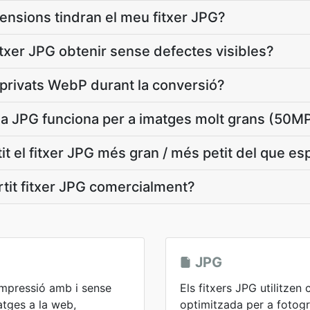
mensions tindran el meu fitxer JPG?
itxer JPG obtenir sense defectes visibles?
 privats WebP durant la conversió?
 a JPG funciona per a imatges molt grans (50M
it el fitxer JPG més gran / més petit del que e
ertit fitxer JPG comercialment?
JPG
mpressió amb i sense
Els fitxers JPG utilitze
atges a la web,
optimitzada per a fotogr