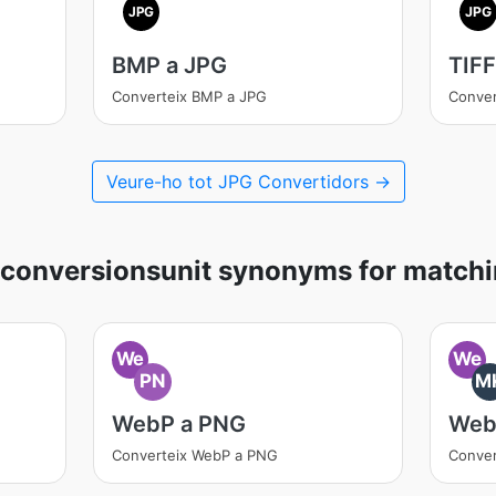
JPG
JPG
BMP a JPG
TIFF
Converteix BMP a JPG
Conver
Veure-ho tot JPG Convertidors →
conversionsunit synonyms for matchi
We
We
PN
M
WebP a PNG
Web
Converteix WebP a PNG
Conve