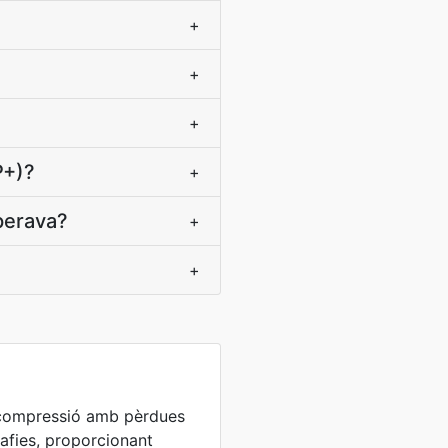
+
+
+
P+)?
+
sperava?
+
+
n compressió amb pèrdues
afies, proporcionant