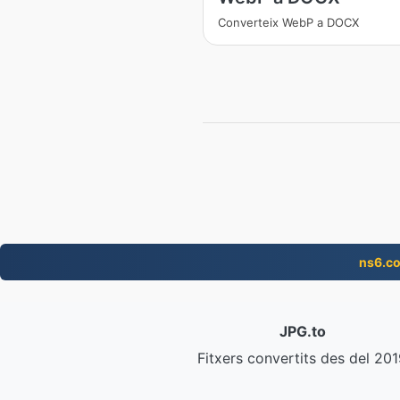
Converteix WebP a DOCX
ns6.c
JPG.to
Fitxers convertits des del 20