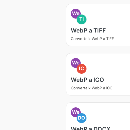
We
TI
WebP a TIFF
Converteix WebP a TIFF
We
IC
WebP a ICO
Converteix WebP a ICO
We
DO
WebP a DOCX