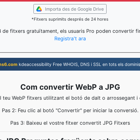
Importa des de Google Drive
*Fitxers suprimits després de 24 hores
 de fitxers gratuïtament, els usuaris Pro poden convertir fi
Registra't ara
ns6.com
kdeaccessibility Free WHOIS, DNS i SSL en tots els dominis
Com convertir WebP a JPG
l teu WebP fitxers utilitzant el botó de dalt o arrossegant i
Pas 2: Feu clic al botó "Convertir" per iniciar la conversió.
Pas 3: Baixeu el vostre fitxer convertit JPG Fitxers