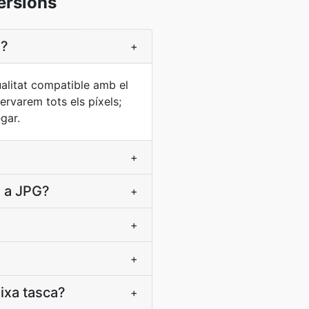
ersions
e?
+
ualitat compatible amb el
ervarem tots els píxels;
gar.
+
P a JPG?
+
+
+
ixa tasca?
+