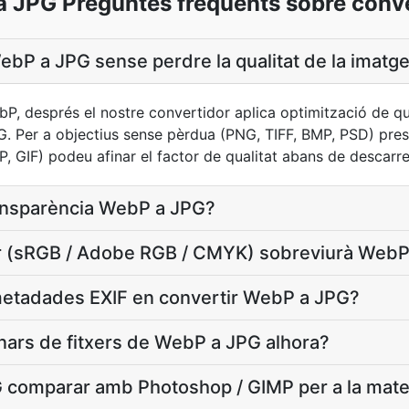
 JPG Preguntes freqüents sobre conv
bP a JPG sense perdre la qualitat de la imatg
ebP, després el nostre convertidor aplica optimització de q
G. Per a objectius sense pèrdua (PNG, TIFF, BMP, PSD) pres
, GIF) podeu afinar el factor de qualitat abans de descarre
ransparència WebP a JPG?
lor (sRGB / Adobe RGB / CMYK) sobreviurà Web
etadades EXIF en convertir WebP a JPG?
nars de fitxers de WebP a JPG alhora?
comparar amb Photoshop / GIMP per a la mate