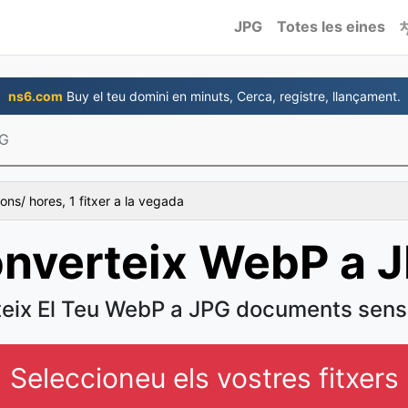
JPG
Totes les eines
ns6.com
Buy el teu domini en minuts, Cerca, registre, llançament.
PG
ons/ hores, 1 fitxer a la vegada
nverteix WebP a 
eix El Teu WebP a JPG documents sens
Seleccioneu els vostres fitxers