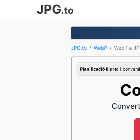
JPG
.to
JPG.to
WebP
WebP a J
Planificació lliure:
1 conversi
Co
Convert