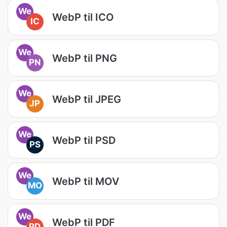
We
WebP til ICO
IC
We
WebP til PNG
PN
We
WebP til JPEG
JP
We
WebP til PSD
PS
We
WebP til MOV
MO
We
WebP til PDF
PD