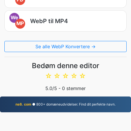
We
WebP til MP4
MP
Se alle WebP Konvertere →
Bedøm denne editor
☆
☆
☆
☆
☆
5.0
/5 -
0
stemmer
ns6. com
● 800+ domæneudvidelser. Find dit perfekte navn.