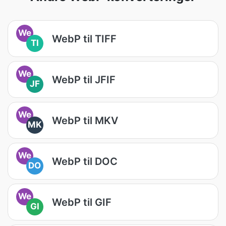
We
WebP til TIFF
TI
We
WebP til JFIF
JF
We
WebP til MKV
MK
We
WebP til DOC
DO
We
WebP til GIF
GI