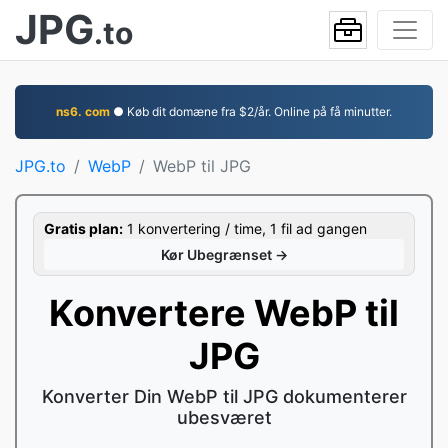
JPG
.to
ns6. com
● Køb dit domæne fra $2/år. Online på få minutter.
JPG.to
WebP
WebP til JPG
Gratis plan:
1 konvertering / time, 1 fil ad gangen
Kør Ubegrænset →
Konvertere WebP til
JPG
Konverter Din WebP til JPG dokumenterer
ubesværet