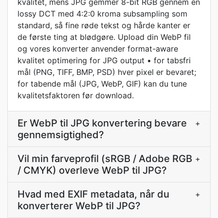
kvalitet, mens JPG gemmer 8-bit RGB gennem en
lossy DCT med 4:2:0 kroma subsampling som
standard, så fine røde tekst og hårde kanter er
de første ting at blødgøre. Upload din WebP fil
og vores konverter anvender format-aware
kvalitet optimering for JPG output • for tabsfri
mål (PNG, TIFF, BMP, PSD) hver pixel er bevaret;
for tabende mål (JPG, WebP, GIF) kan du tune
kvalitetsfaktoren før download.
Er WebP til JPG konvertering bevare
+
gennemsigtighed?
Vil min farveprofil (sRGB / Adobe RGB
+
/ CMYK) overleve WebP til JPG?
Hvad med EXIF metadata, når du
+
konverterer WebP til JPG?