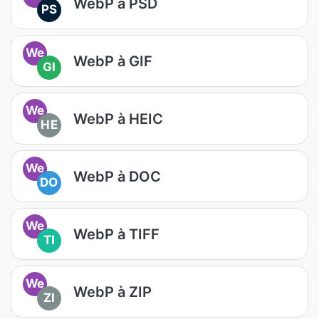
WebP à PSD
PS
We
WebP à GIF
GI
We
WebP à HEIC
HE
We
WebP à DOC
DO
We
WebP à TIFF
TI
We
WebP à ZIP
ZI