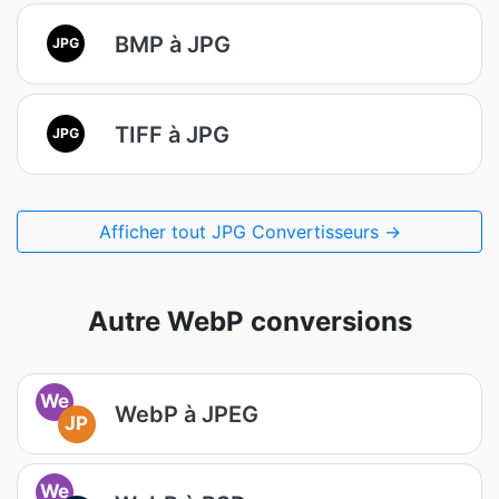
BMP à JPG
JPG
TIFF à JPG
JPG
Afficher tout JPG Convertisseurs →
Autre WebP conversions
We
WebP à JPEG
JP
We