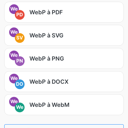
We
WebP à PDF
PD
We
WebP à SVG
SV
We
WebP à PNG
PN
We
WebP à DOCX
DO
We
WebP à WebM
We