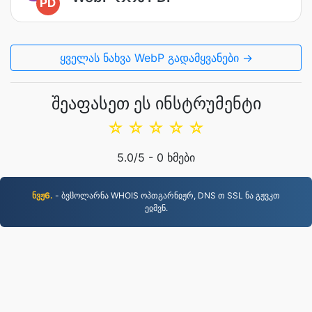
PD
ყველას ნახვა WebP გადამყვანები →
შეაფასეთ ეს ინსტრუმენტი
☆
☆
☆
☆
☆
5.0
/5 -
0
ხმები
ნვჟ6.
- ბვჱოლარნა WHOIS ოპთგარნჲჟრ, DNS თ SSL ნა გჟვკთ
ეჲმვნ.