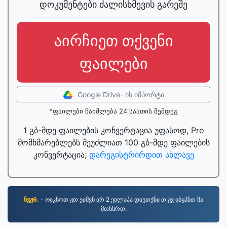
დოკუმენტები ძალისხმევის გარეშე
აირჩიეთ თქვენი
ფაილები
Google Drive- ის იმპორტი
*ფაილები წაიშლება 24 საათის შემდეგ
1 გბ-მდე ფაილების კონვერტაცია უფასოდ, Pro
მომხმარებლებს შეუძლიათ 100 გბ-მდე ფაილების
კონვერტაცია;
დარეგისტრირდით ახლავე
ნვჟ6.
- ოჲკსოთ ჟთ ეჲმვნ ჲრ 2 ეჲლაპა დჲეთქნჲ თ ჟვ ჲბყპნთ ჱა
მთნსრთ.