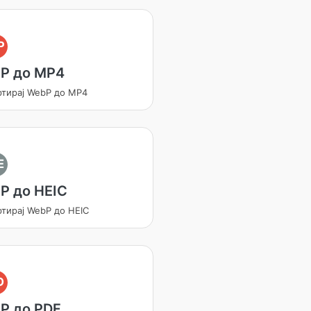
P
P до MP4
ртирај WebP до MP4
E
P до HEIC
ртирај WebP до HEIC
D
P до PDF