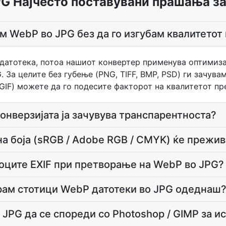
G Најчесто поставувани прашања за
м WebP во JPG без да го изгубам квалитетот 
датотека, потоа нашиот конвертер применува оптимиза
 За целите без губење (PNG, TIFF, BMP, PSD) ги зачувам
 GIF) можете да го подесите факторот на квалитетот п
онверзијата ја зачувува транспарентноста?
на боја (sRGB / Adobe RGB / CMYK) ќе прежи
оците EXIF при претворање на WebP во JPG?
рам стотици WebP датотеки во JPG одеднаш
JPG да се спореди со Photoshop / GIMP за ис