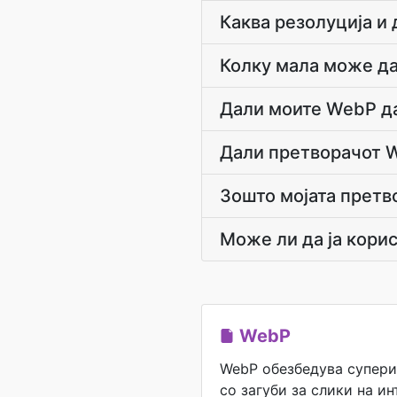
Каква резолуција и 
Колку мала може да
Дали моите WebP да
Дали претворачот W
Зошто мојата претв
Може ли да ја кори
WebP
WebP обезбедува супери
со загуби за слики на ин