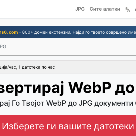
JPG
Сите алатки
ns6. com
- 800+ домен екстензии. Најди го твоето совршено име
JPG
ија/час, 1 датотека по час
вертирај WebP до
рај Го Твојот WebP до JPG документи 
Изберете ги вашите датотеки