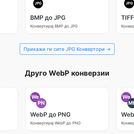
JPG
JPG
BMP до JPG
TIFF
Конвертирај BMP до JPG
Конвер
Прикажи ги сите JPG Конвертори →
Друго WebP конверзии
We
We
PN
M
WebP до PNG
Web
Конвертирај WebP до PNG
Конве