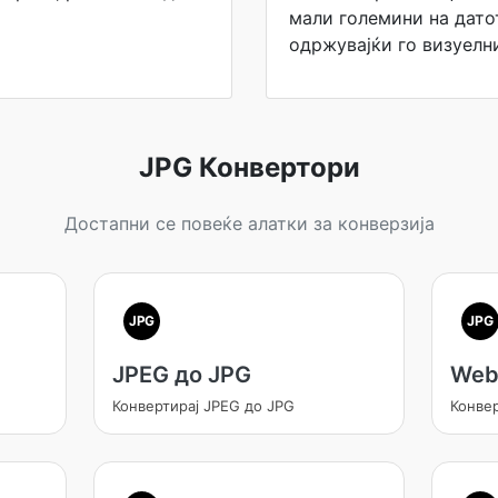
мали големини на дато
одржувајќи го визуелн
JPG Конвертори
Достапни се повеќе алатки за конверзија
JPG
JPG
JPEG до JPG
Web
Конвертирај JPEG до JPG
Конве