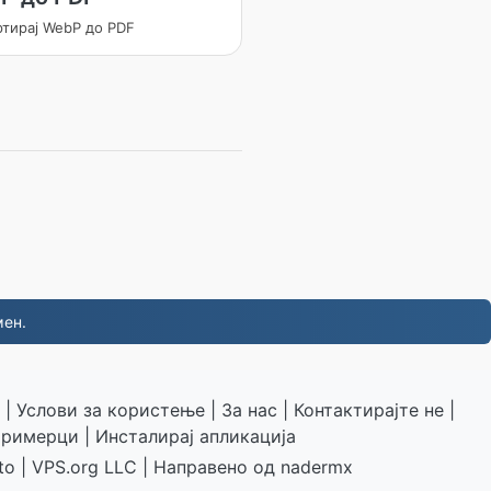
ртирај WebP до PDF
мен.
|
Услови за користење
|
За нас
|
Контактирајте не
|
римерци
|
Инсталирај апликација
to
|
VPS.org
LLC | Направено од
nadermx