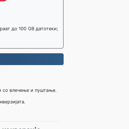
раат до 100 GB датотеки;
и со влечење и пуштање.
нверзијата.