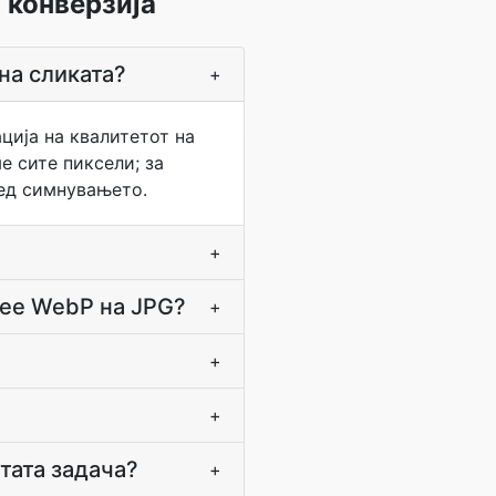
 конверзија
на сликата?
+
ција на квалитетот на
е сите пиксели; за
ред симнувањето.
+
вее WebP на JPG?
+
+
?
+
тата задача?
+