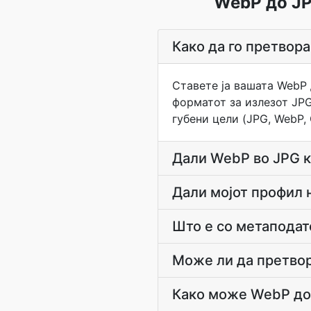
WebP до JP
Како да го претвора
Ставете ја вашата WebP 
форматот за излезот JPG.
губени цели (JPG, WebP,
Дали WebP во JPG к
Дали мојот профил 
Што е со метаподат
Може ли да претво
Како може WebP до 