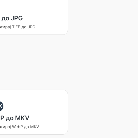
 до JPG
тирај TIFF до JPG
K
P до MKV
ртирај WebP до MKV