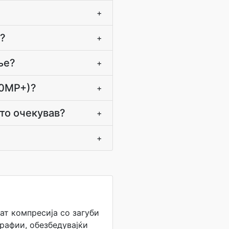
+
и?
+
ње?
+
50MP+)?
+
што очекував?
+
+
ат компресија со загуби
рафии, обезбедувајќи