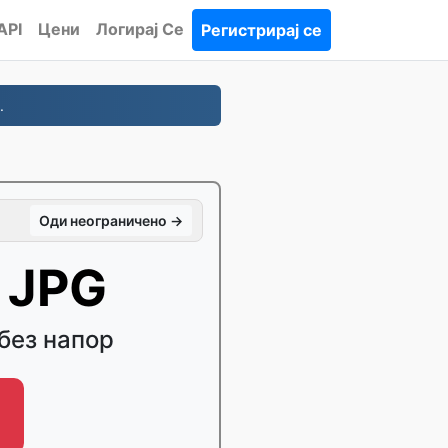
API
Цени
Логирај Се
Регистрирај се
.
Оди неограничено →
 JPG
без напор