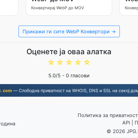
Конвертирај WebP до MOV
Конве
Прикажи ги сите WebP Конвертори →
Оценете ја оваа алатка
☆
☆
☆
☆
☆
5.0
/5 -
0
гласови
. com
— Слободна приватност на WHOIS, DNS и SSL на секој до
Политика за приватност
API
|
П
година
© 2026 JPG.