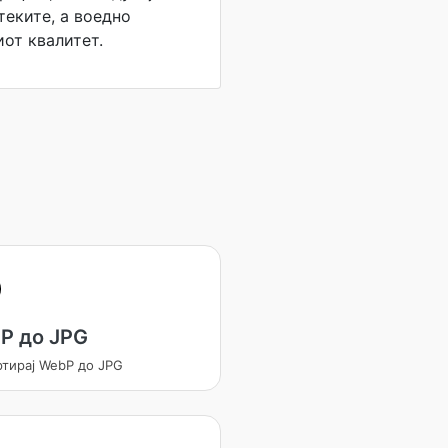
теките, а воедно
иот квалитет.
P до JPG
ртирај WebP до JPG