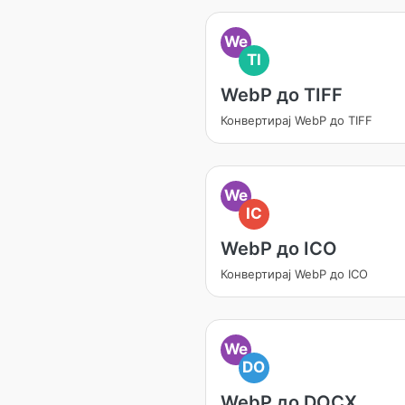
We
TI
WebP до TIFF
Конвертирај WebP до TIFF
We
IC
WebP до ICO
Конвертирај WebP до ICO
We
DO
WebP до DOCX