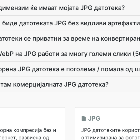
димензии ќе имаат мојата JPG датотека?
 биде датотеката JPG без видливи артефакт
тотеки се приватни за време на конвертира
ebP на JPG работи за многу големи слики (
орена JPG датотека е поголема / помала од 
стам комерцијалната JPG датотека?
JPG
орна компресија без и
JPG датотеките корист
тернет, развиена од
оптимизирана за фотог