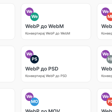
We
We
We
M
WebP до WebM
Web
Конвертирај WebP до WebM
Конве
We
We
PS
H
WebP до PSD
Web
Конвертирај WebP до PSD
Конве
We
We
MO
P
WebP до MOV
Web