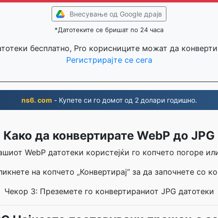
Внесување од Google драјв
*Датотеките се бришат по 24 часа
атотеки бесплатно, Pro корисниците можат да конверти
Регистрирајте се сега
ns6. com
- Купете си го домот од 2 долари годишно.
Како да конвертирате WebP до JPG
вашиот WebP датотеки користејќи го копчето погоре ил
ликнете на копчето „Конвертирај“ за да започнете со ко
Чекор 3: Преземете го конвертираниот JPG датотеки