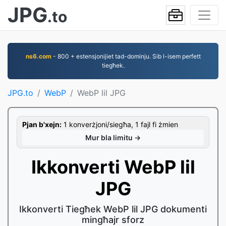
JPG
.to
ns6.com
- 800 + estensjonijiet tad-dominju. Sib l-isem perfett
tiegħek.
JPG.to
WebP
WebP lil JPG
Pjan b'xejn:
1 konverżjoni/siegħa, 1 fajl fi żmien
Mur bla limitu →
Ikkonverti WebP lil
JPG
Ikkonverti Tiegħek WebP lil JPG dokumenti
mingħajr sforz