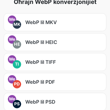
Oħrajn WebP konverżjonijiet
We
WebP lil MKV
MK
We
WebP lil HEIC
HE
We
WebP lil TIFF
TI
We
WebP lil PDF
PD
We
WebP lil PSD
PS