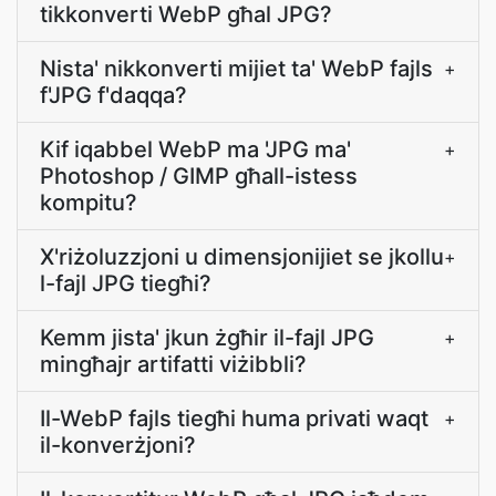
tikkonverti WebP għal JPG?
Nista' nikkonverti mijiet ta' WebP fajls
+
f'JPG f'daqqa?
Kif iqabbel WebP ma 'JPG ma'
+
Photoshop / GIMP għall-istess
kompitu?
X'riżoluzzjoni u dimensjonijiet se jkollu
+
l-fajl JPG tiegħi?
Kemm jista' jkun żgħir il-fajl JPG
+
mingħajr artifatti viżibbli?
Il-WebP fajls tiegħi huma privati waqt
+
il-konverżjoni?