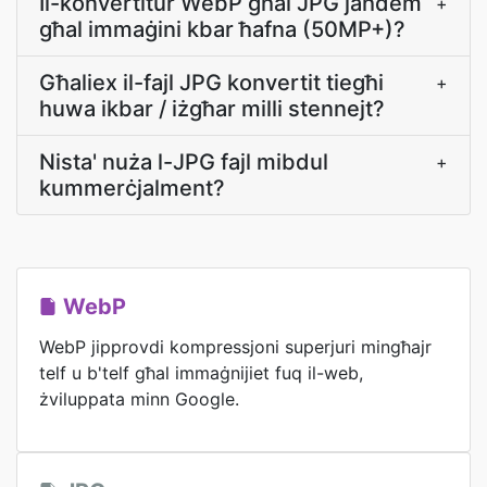
Il-konvertitur WebP għal JPG jaħdem
+
għal immaġini kbar ħafna (50MP+)?
Għaliex il-fajl JPG konvertit tiegħi
+
huwa ikbar / iżgħar milli stennejt?
Nista' nuża l-JPG fajl mibdul
+
kummerċjalment?
WebP
WebP jipprovdi kompressjoni superjuri mingħajr
telf u b'telf għal immaġnijiet fuq il-web,
żviluppata minn Google.