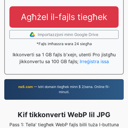
Agħżel il-fajls tiegħek
Importazzjoni minn Google Drive
*Fajls imħassra wara 24 siegħa
Ikkonverti sa 1 GB fajls b'xejn, utenti Pro jistgħu
jikkonvertu sa 100 GB fajls;
Irreġistra issa
ns6.com
— Ixtri domain tiegħek minn $ 2/sena. Online fil-
minuti.
Kif tikkonverti WebP lil JPG
Pass 1: Tella' tiegħek WebP fajls billi tuża l-buttuna