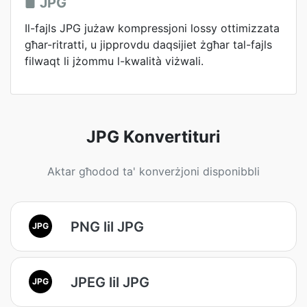
JPG
Il-fajls JPG jużaw kompressjoni lossy ottimizzata
għar-ritratti, u jipprovdu daqsijiet żgħar tal-fajls
filwaqt li jżommu l-kwalità viżwali.
JPG Konvertituri
Aktar għodod ta' konverżjoni disponibbli
PNG lil JPG
JPG
JPEG lil JPG
JPG