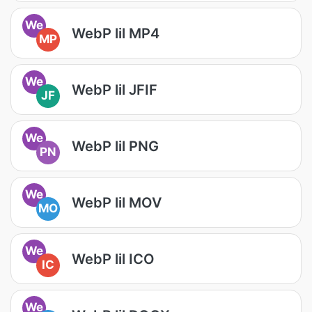
We
WebP lil MP4
MP
We
WebP lil JFIF
JF
We
WebP lil PNG
PN
We
WebP lil MOV
MO
We
WebP lil ICO
IC
We