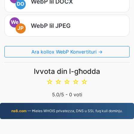
WebP lil DOCX
DO
We
WebP lil JPEG
JP
Ara kollox WebP Konvertituri →
Ivvota din l-għodda
☆
☆
☆
☆
☆
5.0
/5 -
0
voti
ns6.com
— Ħieles WHOIS privatezza, DNS u SSL fuq kull dominju.