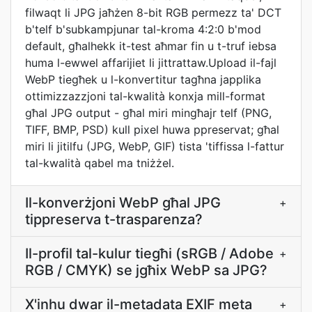
filwaqt li JPG jaħżen 8-bit RGB permezz ta' DCT
b'telf b'subkampjunar tal-kroma 4:2:0 b'mod
default, għalhekk it-test aħmar fin u t-truf iebsa
huma l-ewwel affarijiet li jittrattaw.Upload il-fajl
WebP tiegħek u l-konvertitur tagħna japplika
ottimizzazzjoni tal-kwalità konxja mill-format
għal JPG output - għal miri mingħajr telf (PNG,
TIFF, BMP, PSD) kull pixel huwa ppreservat; għal
miri li jitilfu (JPG, WebP, GIF) tista 'tiffissa l-fattur
tal-kwalità qabel ma tniżżel.
Il-konverżjoni WebP għal JPG
+
tippreserva t-trasparenza?
Il-profil tal-kulur tiegħi (sRGB / Adobe
+
RGB / CMYK) se jgħix WebP sa JPG?
X'inhu dwar il-metadata EXIF meta
+