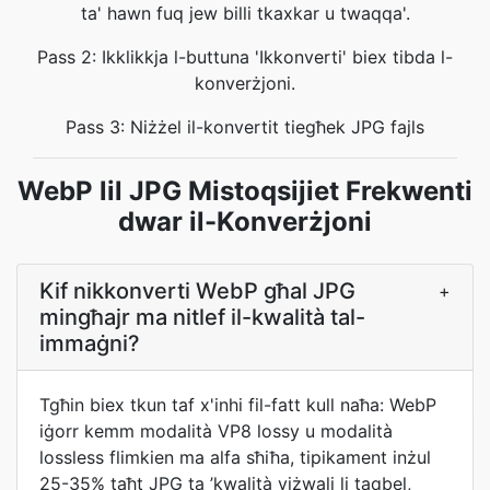
ta' hawn fuq jew billi tkaxkar u twaqqa'.
Pass 2: Ikklikkja l-buttuna 'Ikkonverti' biex tibda l-
konverżjoni.
Pass 3: Niżżel il-konvertit tiegħek JPG fajls
WebP lil JPG Mistoqsijiet Frekwenti
dwar il-Konverżjoni
Kif nikkonverti WebP għal JPG
+
mingħajr ma nitlef il-kwalità tal-
immaġni?
Tgħin biex tkun taf x'inhi fil-fatt kull naħa: WebP
iġorr kemm modalità VP8 lossy u modalità
lossless flimkien ma alfa sħiħa, tipikament inżul
25-35% taħt JPG ta ’kwalità viżwali li taqbel,