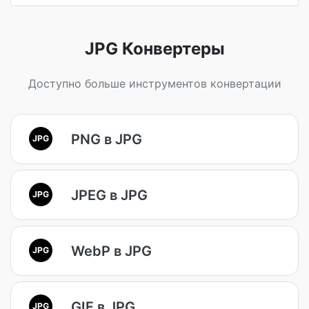
JPG Конвертеры
Доступно больше инструментов конвертации
PNG в JPG
JPG
JPEG в JPG
JPG
WebP в JPG
JPG
GIF в JPG
JPG