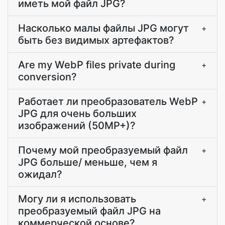
иметь мой файл JPG?
Насколько малы файлы JPG могут
+
быть без видимых артефактов?
Are my WebP files private during
+
conversion?
Работает ли преобразователь WebP
+
JPG для очень больших
изображений (50MP+)?
Почему мой преобразуемый файл
+
JPG больше/ меньше, чем я
ожидал?
Могу ли я использовать
+
преобразуемый файл JPG на
коммерческой основе?