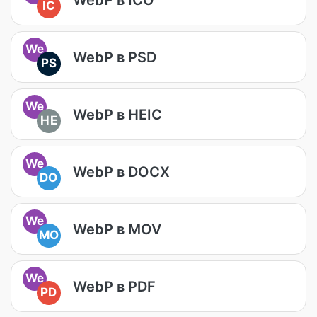
IC
We
WebP в PSD
PS
We
WebP в HEIC
HE
We
WebP в DOCX
DO
We
WebP в MOV
MO
We
WebP в PDF
PD