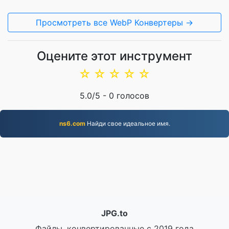
Просмотреть все WebP Конвертеры →
Оцените этот инструмент
☆
☆
☆
☆
☆
5.0
/5 -
0
голосов
ns6.com
Найди свое идеальное имя.
JPG.to
Файлы, конвертированные с 2019 года