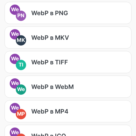
We
WebP в PNG
PN
We
WebP в MKV
MK
We
WebP в TIFF
TI
We
WebP в WebM
We
We
WebP в MP4
MP
We
WebP в ICO