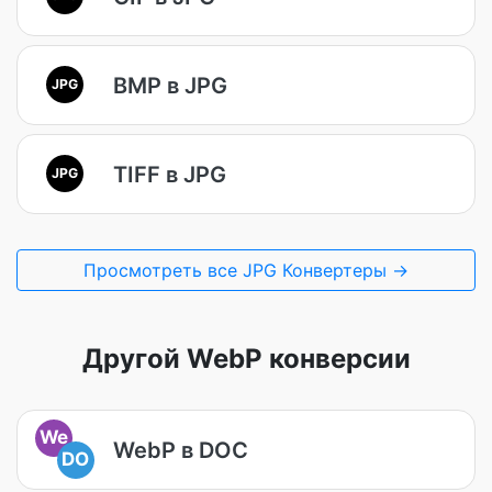
BMP в JPG
JPG
TIFF в JPG
JPG
Просмотреть все JPG Конвертеры →
Другой WebP конверсии
We
WebP в DOC
DO