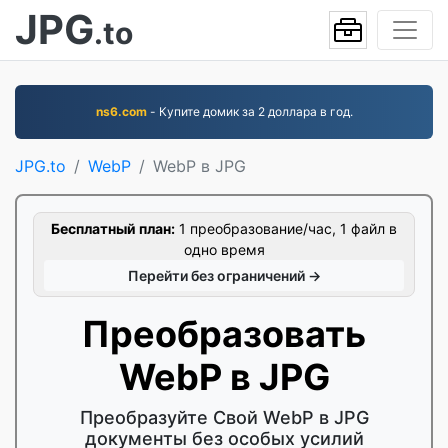
JPG
.to
ns6.com
- Купите домик за 2 доллара в год.
JPG.to
WebP
WebP в JPG
Бесплатный план:
1 преобразование/час, 1 файл в
одно время
Перейти без ограничений →
Преобразовать
WebP в JPG
Преобразуйте Свой WebP в JPG
документы без особых усилий