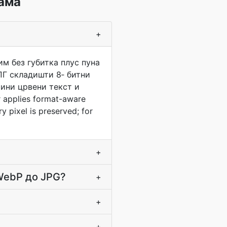
ама
+
жим без губитка плус пуна
ПГ складишти 8‐ битни
фини црвени текст и
 applies format-aware
y pixel is preserved; for
+
 WebP до JPG?
+
+
+