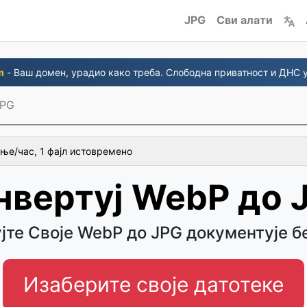
JPG
Сви алати
m
- Ваш домен, урадио како треба. Слободна приватност и ДНС 
JPG
ње/час, 1 фајл истовремено
нвертуј WebP до 
јте Своје WebP до JPG документује б
Изаберите своје датотеке