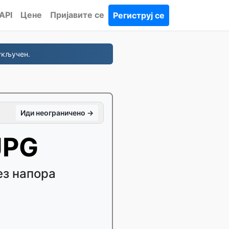
API
Цене
Пријавите се
Региструј се
укључен.
Иди неограничено →
JPG
ез напора