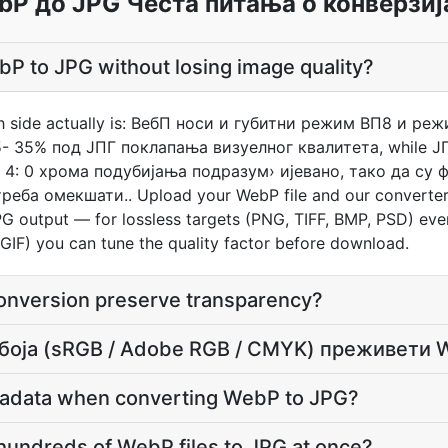
bP до JPG Честа питања о конверзиј
P to JPG without losing image quality?
ch side actually is: ВебП носи и губитни режим ВП8 и ре
- 35% под ЈПГ поклапања визуелног квалитета, while Ј
 4: 0 хрома подубијања подразум› ијевано, тако да су 
реба омекшати.. Upload your WebP file and our converter
PG output — for lossless targets (PNG, TIFF, BMP, PSD) ever
 GIF) you can tune the quality factor before download.
nversion preserve transparency?
 боја (sRGB / Adobe RGB / CMYK) преживети
tadata when converting WebP to JPG?
hundreds of WebP files to JPG at once?