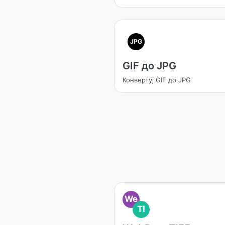
JPG
GIF до JPG
Конвертуј GIF до JPG
We
TI