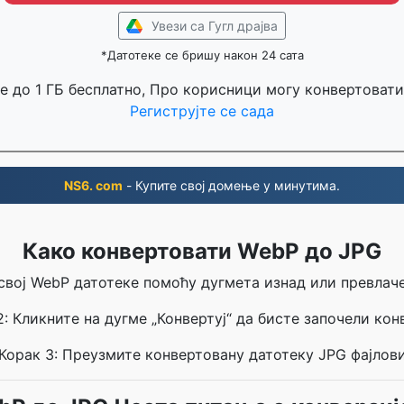
Увези са Гугл драјва
*Датотеке се бришу након 24 сата
е до 1 ГБ бесплатно, Про корисници могу конвертовати
Региструјте се сада
NS6. com
- Купите свој домење у минутима.
Како конвертовати WebP до JPG
 свој WebP датотеке помоћу дугмета изнад или превла
2: Кликните на дугме „Конвертуј“ да бисте започели конв
Корак 3: Преузмите конвертовану датотеку JPG фајлов