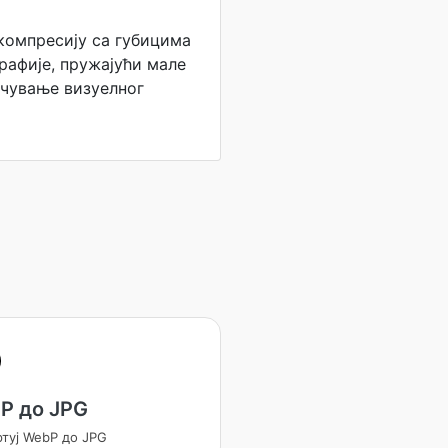
компресију са губицима
рафије, пружајући мале
очување визуелног
P до JPG
ртуј WebP до JPG