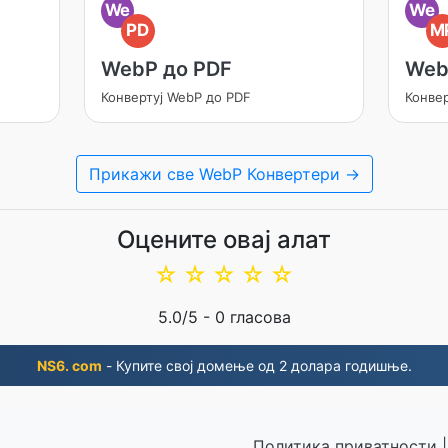
We
We
PD
M
WebP до PDF
Web
Конвертуј WebP до PDF
Конве
Прикажи све WebP Конвертери →
Оцените овај алат
☆
☆
☆
☆
☆
5.0
/5 -
0
гласова
NS6. com
- Купите свој домење од 2 долара годишње.
Политика приватности