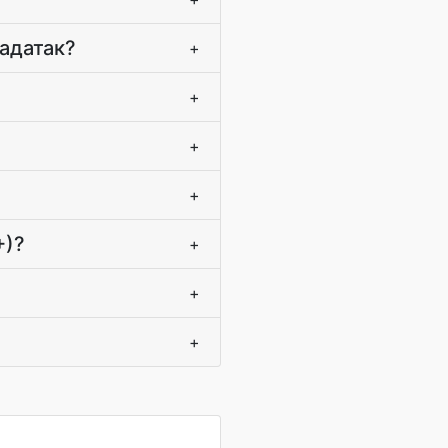
задатак?
+
+
+
+
+)?
+
+
+