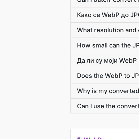
Како се WebP до JP
What resolution and 
How small can the JPG
Да ли су моји WebP
Does the WebP to JP
Why is my converted 
Can I use the conver