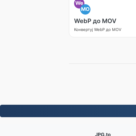
We
MO
WebP до MOV
Конвертуј WebP до MOV
JPG.to