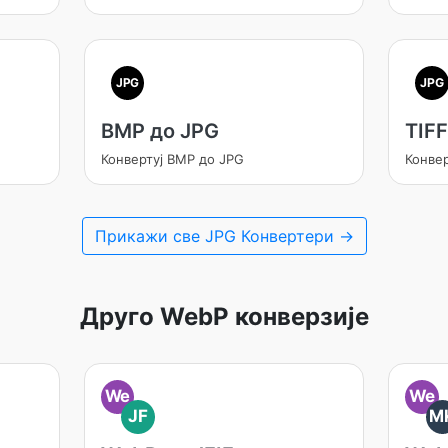
JPG
JPG
BMP до JPG
TIFF
Конвертуј BMP до JPG
Конвер
Прикажи све JPG Конвертери →
Друго WebP конверзије
We
We
JF
M