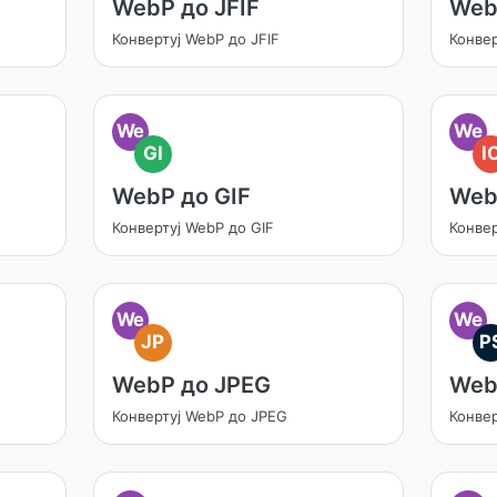
WebP до JFIF
Web
Конвертуј WebP до JFIF
Конве
We
We
GI
I
WebP до GIF
Web
Конвертуј WebP до GIF
Конвер
We
We
JP
P
WebP до JPEG
Web
Конвертуј WebP до JPEG
Конве