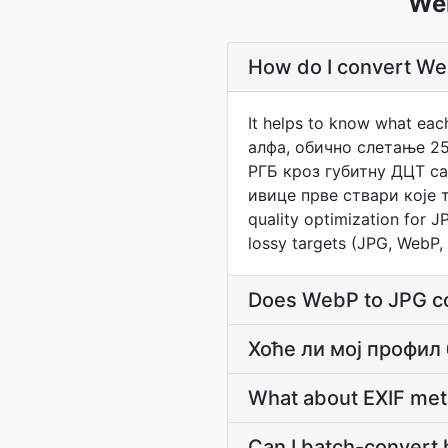
We
How do I convert Web
It helps to know what ea
алфа, обично слетање 25
РГБ кроз губитну ДЦТ са
ивице прве ствари које т
quality optimization for J
lossy targets (JPG, WebP,
Does WebP to JPG co
Хоће ли мој профил
What about EXIF me
Can I batch-convert 