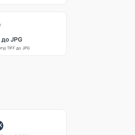
 до JPG
туј TIFF до JPG
K