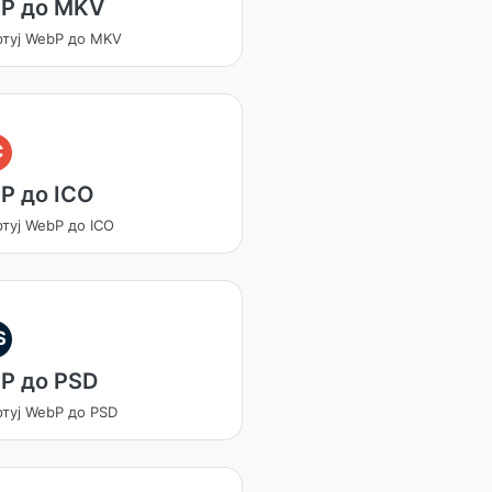
P до MKV
ртуј WebP до MKV
C
P до ICO
туј WebP до ICO
S
P до PSD
ртуј WebP до PSD