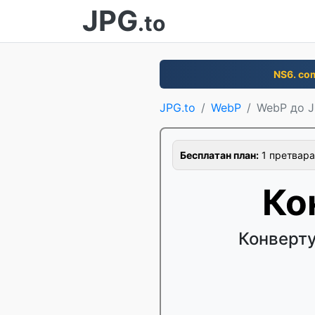
JPG
.to
NS6. co
JPG.to
WebP
WebP до 
Бесплатан план:
1 претвара
Ко
Конверту