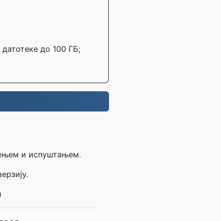
 датотеке до 100 ГБ;
чењем и испуштањем.
ерзију.
и