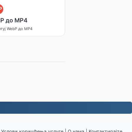
P
P до MP4
ртуј WebP до MP4
|
Услови коришћења услуге
|
О нама
|
Контактирајте