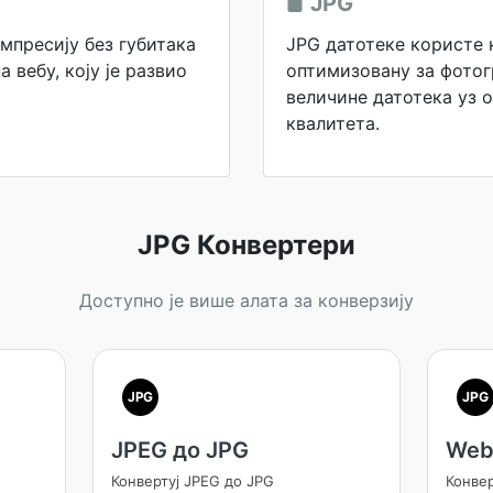
JPG
мпресију без губитака
JPG датотеке користе 
а вебу, коју је развио
оптимизовану за фотог
величине датотека уз 
квалитета.
JPG Конвертери
Доступно је више алата за конверзију
JPG
JPG
JPEG до JPG
Web
Конвертуј JPEG до JPG
Конве