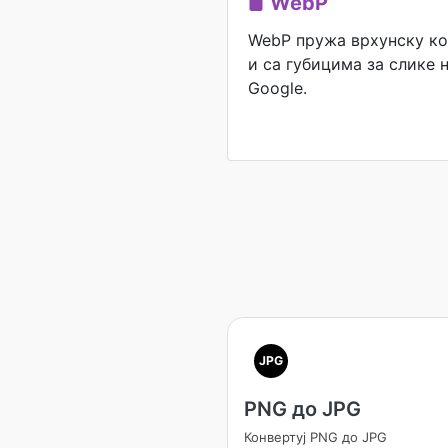
WebP
WebP пружа врхунску ко
и са губицима за слике н
Google.
JPG
PNG до JPG
Конвертуј PNG до JPG