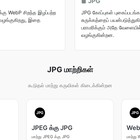
JPG
கு WebP சிறந்த இழப்பற்ற
JPG கோப்புகள் புகைப்படங்க
ை வழங்குகிறது, இதை
சுருக்கத்தைப் பயன்படுத்து
பராமரிக்கும் அதே வேளையி
வழங்குகின்றன.
JPG மாற்றிகள்
கூடுதல் மாற்று கருவிகள் கிடைக்கின்றன
JPG
JPG
JPEG க்கு JPG
WebP
மாற்று JPEG க்கு JPG
மாற்று