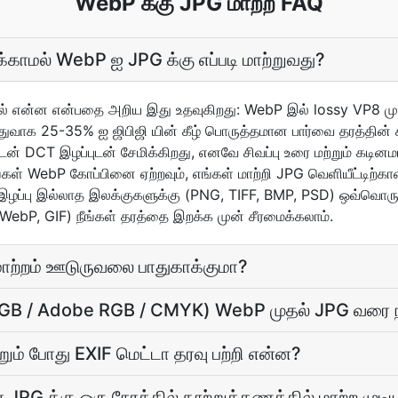
WebP க்கு JPG மாற்ற FAQ
க்காமல் WebP ஐ JPG க்கு எப்படி மாற்றுவது?
் என்ன என்பதை அறிய இது உதவுகிறது: WebP இல் lossy VP8 முறை
துவாக 25-35% ஐ ஜிபிஜி யின் கீழ் பொருத்தமான பார்வை தரத்தின் க
ுடன் DCT இழப்புடன் சேமிக்கிறது, எனவே சிவப்பு உரை மற்றும் கடினம
் WebP கோப்பினை ஏற்றவும், எங்கள் மாற்றி JPG வெளியீட்டிற்கா
 இழப்பு இல்லாத இலக்குகளுக்கு (PNG, TIFF, BMP, PSD) ஒவ்வொரு பி
 WebP, GIF) நீங்கள் தரத்தை இறக்க முன் சீரமைக்கலாம்.
மாற்றம் ஊடுருவலை பாதுகாக்குமா?
GB / Adobe RGB / CMYK) WebP முதல் JPG வரை நீட
ம் போது EXIF மெட்டா தரவு பற்றி என்ன?
PG க்கு ஒரு நேரத்தில் நூற்றுக்கணக்கில் மாற்ற முடிய