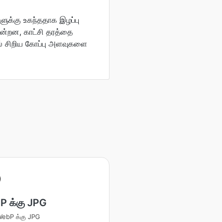
ளுக்கு உகந்ததாக இழப்பு
கின்றன, காட்சி தரத்தை
ல் சிறிய கோப்பு அளவுகளை
 க்கு JPG
 WebP க்கு JPG