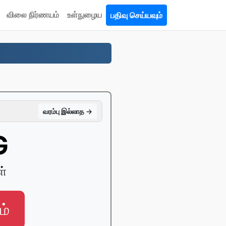
விலை நிர்ணயம்
உள்நுழைய
பதிவு செய்யவும்
வரம்பு இல்லாத →
G
ள்
ம்