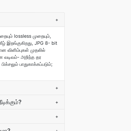
+
யும் lossless முறையும்,
ீழ் இறங்குகிறது, JPG 8- bit
ான விளிம்புகள் முதலில்
ன வடிவம்- அறிந்த தர
க்சலும் பாதுகாக்கப்படும்;
+
ிக்கும்?
+
+
ுமா?
+