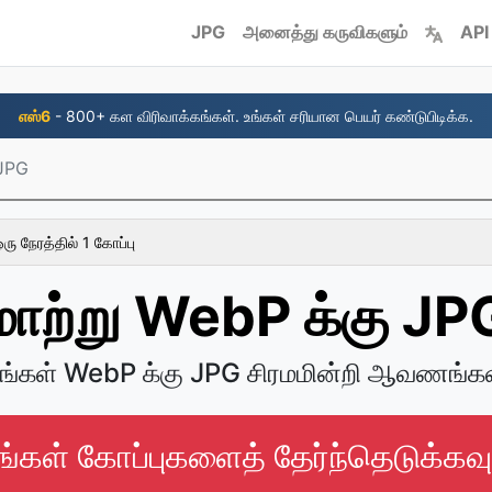
JPG
அனைத்து கருவிகளும்
API
எஸ்6
- 800+ கள விரிவாக்கங்கள். உங்கள் சரியான பெயர் கண்டுபிடிக்க.
 JPG
ரு நேரத்தில் 1 கோப்பு
மாற்று WebP க்கு JP
ங்கள் WebP க்கு JPG சிரமமின்றி ஆவணங்க
ங்கள் கோப்புகளைத் தேர்ந்தெடுக்கவு