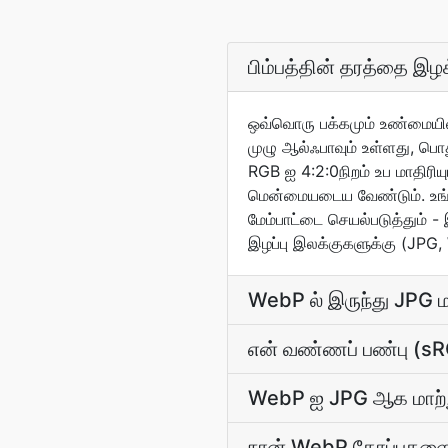
பிம்பத்தின் தரத்தை இழ
ஒவ்வொரு பக்கமும் உண்மையில
முழு ஆல்ஃபாவும் உள்ளது, பொ
RGB ஐ 4:2:0நிறம் உப மாதிரிய
மென்மையடைய வேண்டும். உங்கள
மேம்பாட்டை செயல்படுத்தும் -
இழப்பு இலக்குகளுக்கு (JPG,
WebP ல் இருந்து JPG 
என் வண்ணப் பண்பு (sR
WebP ஐ JPG ஆக மாற்று
நான் WebP கோப்புகளை J