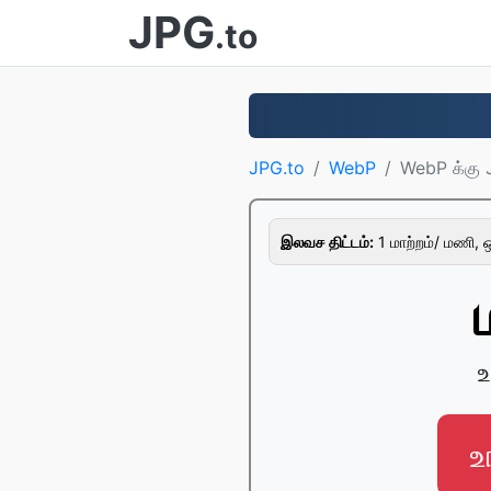
JPG
.to
JPG.to
WebP
WebP க்கு
இலவச திட்டம்:
1 மாற்றம்/ மணி, ஒ
உ
உ