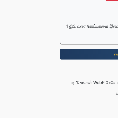
1 ஜிபி வரை கோப்புகளை இலவ
எ
படி 1: உங்கள் WebP மேலே 