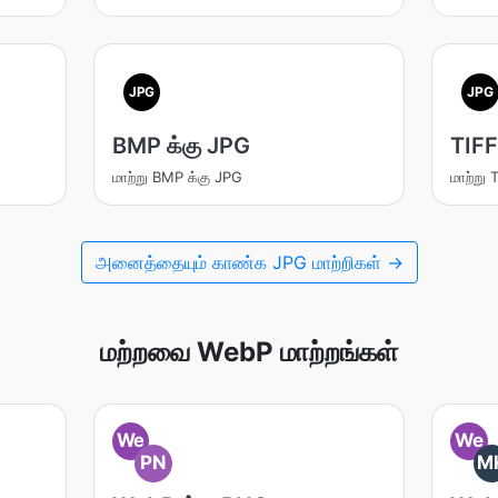
JPG
JPG
BMP க்கு JPG
TIFF
மாற்று BMP க்கு JPG
மாற்று 
அனைத்தையும் காண்க JPG மாற்றிகள் →
மற்றவை WebP மாற்றங்கள்
We
We
PN
M