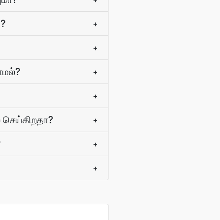
்?
+
+
ாமல்?
+
+
ை செய்கிறதா?
+
?
+
+