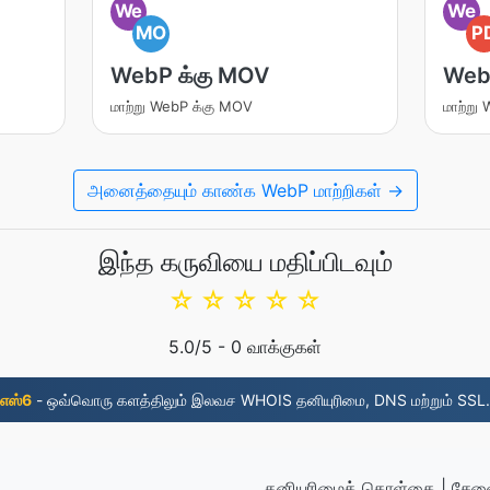
We
We
MO
P
WebP க்கு MOV
WebP
மாற்று WebP க்கு MOV
மாற்று
அனைத்தையும் காண்க WebP மாற்றிகள் →
இந்த கருவியை மதிப்பிடவும்
☆
☆
☆
☆
☆
5.0
/5 -
0
வாக்குகள்
எஸ்6
- ஒவ்வொரு களத்திலும் இலவச WHOIS தனியுரிமை, DNS மற்றும் SSL.
தனியுரிமைக் கொள்கை
|
சேவை