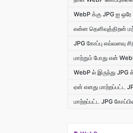
WebP க்கு JPG ஐ ஒரே பண
என்ன தெளிவுத்திறன் மற
JPG கோப்பு எவ்வளவு சிற
மாற்றும் போது என் We
WebP ல் இருந்து JPG க
ஏன் எனது மாற்றப்பட்ட J
மாற்றப்பட்ட JPG கோப்பி