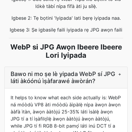
lókè tàbí nípa fífà àti ju sílẹ̀.
Igbese 2: Tẹ bọtini 'Iyipada' lati bẹrẹ iyipada naa.
Igbesẹ 3: Ṣe igbasilẹ faili iyipada rẹ JPG awọn faili
WebP si JPG Awọn Ibeere Ibeere
Lori Iyipada
Bawo ni mo ṣe lè yipada WebP sí JPG
+
láti àkóónú ìṣàfarawé àwòrán?
It helps to know what each side actually is: WebP
ná móòdù VP8 àti móòdù àìpàlẹ̀ nípa àwọn àwọn
ààfà ìtàn, àwọn ààtòjú 25-35% láti ìsàlẹ̀ àwọn
JPG tí a tí ìṣàfilọ́lẹ̀ àwọn ààtòjú àwọn ààtòjú,
while JPG tí fi RGB 8-bit pamọ́ láti inú DCT tí a