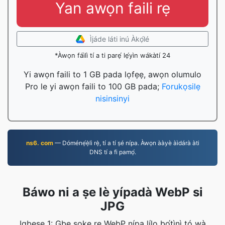
Yan awọn faili rẹ
Ìjáde láti inú Àkọ́lé
*Àwọn fáìlì tí a ti parẹ́ lẹ́yìn wákàtí 24
Yi awọn faili to 1 GB pada lọfẹẹ, awọn olumulo
Pro le yi awọn faili to 100 GB pada;
Forukọsilẹ
nisinsinyi
ns6. com
— Dóménẹ́ẹ̀lì rẹ̀, tí a tí ṣé nípa. Àwọn ààyè àìdárà àti
DNS tí a fi pamọ́.
Báwo ni a ṣe lè yípadà WebP si
JPG
Igbesẹ 1: Gbe soke rẹ WebP nípa lílo bọ́tìnì tó wà