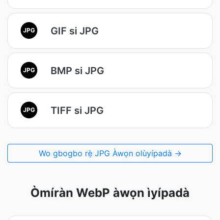
GIF si JPG
JPG
BMP si JPG
JPG
TIFF si JPG
JPG
Wo gbogbo rẹ̀ JPG Àwọn olùyípadà →
Òmíràn WebP àwọn ìyípadà