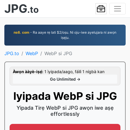
JPG
.to
ns6. com
- Ra aaye rẹ lati $2/oṣu. Ni oju-iwe ayelujara ni awọn
iṣẹju.
JPG.to
WebP
WebP si JPG
Àwọn ààyè-iṣẹ́:
1 ìyipada/aago, fáìlì 1 nígbà kan
Go Unlimited →
Iyipada WebP si JPG
Yipada Tirẹ WebP si JPG awọn iwe aṣẹ
effortlessly