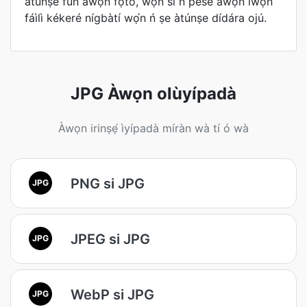
àtúnṣe fún àwọn fọ́tò, wọ́n sì ń pèsè àwọn ìwọ̀n
fáìlì kékeré nígbàtí wọ́n ń ṣe àtúnṣe dídára ojú.
JPG Àwọn olùyípadà
Àwọn irinṣẹ́ ìyípadà míràn wà tí ó wà
PNG si JPG
JPG
JPEG si JPG
JPG
WebP si JPG
JPG