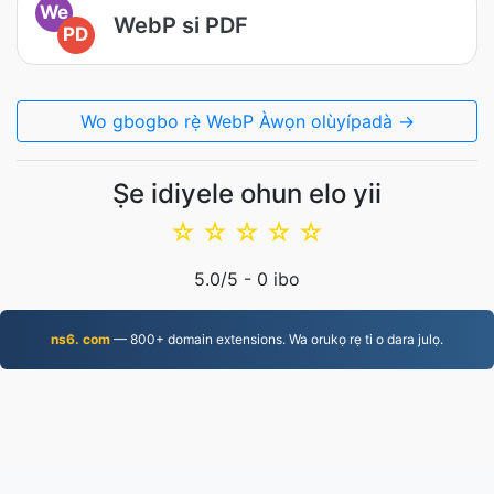
We
WebP si PDF
PD
Wo gbogbo rẹ̀ WebP Àwọn olùyípadà →
Ṣe idiyele ohun elo yii
☆
☆
☆
☆
☆
5.0
/5 -
0
ibo
ns6. com
— 800+ domain extensions. Wa orukọ rẹ ti o dara julọ.