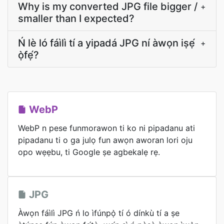
Why is my converted JPG file bigger /
+
smaller than I expected?
Ń lè ló fáìlì tí a yipadá JPG ní àwọn iṣẹ́
+
ọ̀fẹ́?
WebP
WebP n pese funmorawon ti ko ni pipadanu ati
pipadanu ti o ga julọ fun awọn aworan lori oju
opo wẹẹbu, ti Google ṣe agbekalẹ rẹ.
JPG
Àwọn fáìlì JPG ń lo ìfúnpọ̀ tí ó dínkù tí a ṣe