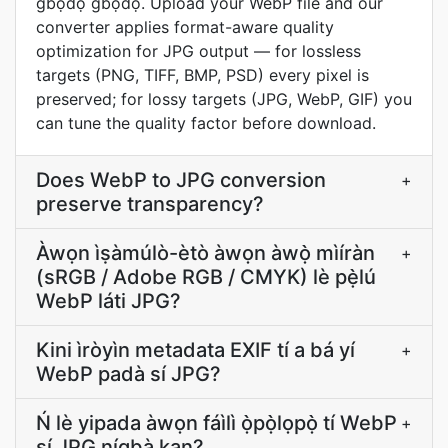
gbọ́dọ̀ gbọ́dọ̀̀. Upload your WebP file and our
converter applies format-aware quality
optimization for JPG output — for lossless
targets (PNG, TIFF, BMP, PSD) every pixel is
preserved; for lossy targets (JPG, WebP, GIF) you
can tune the quality factor before download.
Does WebP to JPG conversion
+
preserve transparency?
Àwọn ìṣàmúlò-ètò àwọn àwọ̀ mìíràn
+
(sRGB / Adobe RGB / CMYK) lè pẹ̀lú
WebP láti JPG?
Kini ìròyìn metadata EXIF tí a bá yí
+
WebP padà sí JPG?
Ń lè yipada àwọn fáìlì ọ̀pọ̀lọpọ̀ tí WebP
+
sí JPG nígbà kan?