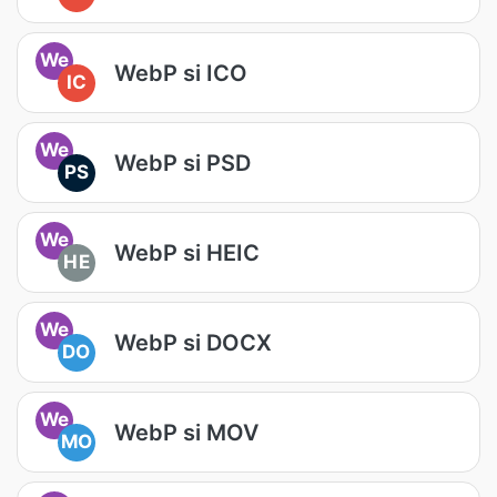
We
WebP si ICO
IC
We
WebP si PSD
PS
We
WebP si HEIC
HE
We
WebP si DOCX
DO
We
WebP si MOV
MO