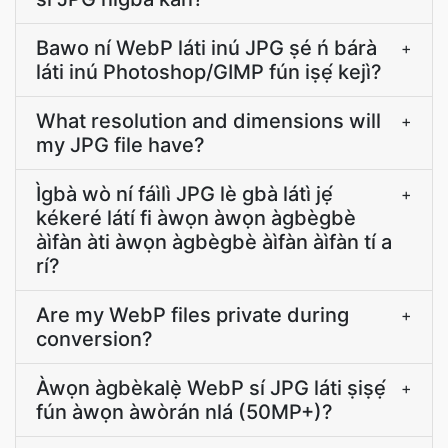
Bawo ní WebP láti inú JPG ṣé ń bárà
+
láti inú Photoshop/GIMP fún iṣẹ́ kejì?
What resolution and dimensions will
+
my JPG file have?
Ìgbà wò ní fáìlì JPG lè gbà látì jẹ́
+
kékeré látí fi àwọn àwọn àgbègbè
àìfàn àti àwọn àgbègbè àìfàn àìfàn tí a
rí?
Are my WebP files private during
+
conversion?
Àwọn àgbèkalẹ̀ WebP sí JPG láti ṣiṣẹ́
+
fún àwọn àwòrán nlá (50MP+)?