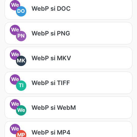
We
WebP si DOC
DO
We
WebP si PNG
PN
We
WebP si MKV
MK
We
WebP si TIFF
TI
We
WebP si WebM
We
We
WebP si MP4
MP