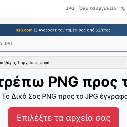
JPG
Όλα τα εργαλεία
ns6.com
□ Αγοράστε τον τομέα σας από $2/έτος.
ο JPG
πή/ώρα, 1 αρχείο τη φορά
ρέπω PNG προς 
Το Δικό Σας PNG προς το JPG έγγραφ
Επιλέξτε τα αρχεία σας