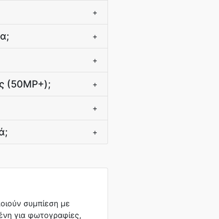
+
α;
+
+
ς (50MP+);
+
+
ά;
+
οιούν συμπίεση με
ένη για φωτογραφίες,