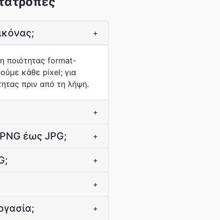
ετατροπές
ικόνας;
+
η ποιότητας format-
ούμε κάθε pixel; για
ητας πριν από τη λήψη.
+
 PNG έως JPG;
+
G;
+
+
ργασία;
+