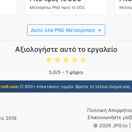
Μετατρέπω PNG προς το DOC
Μετατ
Δείτε όλα PNG Μετατροπείς →
Αξιολογήστε αυτό το εργαλείο
☆
☆
☆
☆
☆
5.0
/5 -
1
ψήφοι
ns6.com
□ 800+ επεκτάσεις τομέα. Βρείτε το τέλειο όνομά σας.
Πολιτική Απορρήτο
Επικοινωνήστε μαζί
το 2019
© 2026 JPG.to
|