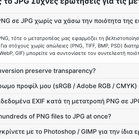
 το JPG Συχνές ερωτήσεις για τις μ
NG σε JPG χωρίς να χάσω την ποιότητα της ε
PNG, τότε ο μετατροπέας μας εφαρμόζει τη βελτιστοποίησ
 Για στόχους χωρίς απώλειες (PNG, TIFF, BMP, PSD) διατηρ
ebP, GIF) μπορείτε να συντονίσετε τον συντελεστή ποιότ
version preserve transparency?
χρωμο προφίλ μου (sRGB / Adobe RGB / CMYK)
ταδεδομένα EXIF κατά τη μετατροπή PNG σε JP
hundreds of PNG files to JPG at once?
ρίνετε με το Photoshop / GIMP για την ίδια ε