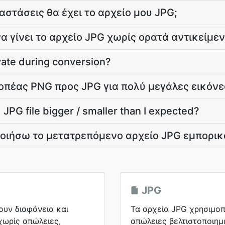
αστάσεις θα έχει το αρχείο μου JPG;
α γίνει το αρχείο JPG χωρίς ορατά αντικείμεν
vate during conversion?
ροπέας PNG προς JPG για πολύ μεγάλες εικόνε
JPG file bigger / smaller than I expected?
ιήσω το μετατρεπόμενο αρχείο JPG εμπορικ
JPG
ουν διαφάνεια και
Τα αρχεία JPG χρησιμοπ
χωρίς απώλειες,
απώλειες βελτιστοποιημ