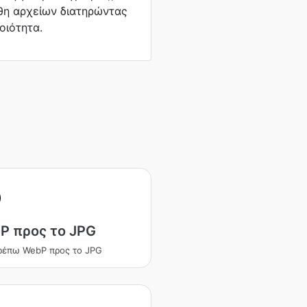
θη αρχείων διατηρώντας
οιότητα.
P προς το JPG
ρέπω WebP προς το JPG