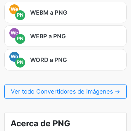
We
WEBM a PNG
PN
We
WEBP a PNG
PN
Wo
WORD a PNG
PN
Ver todo Convertidores de imágenes →
Acerca de PNG