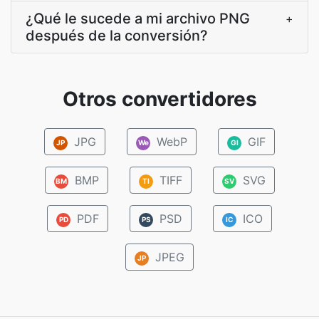
¿Qué le sucede a mi archivo PNG
+
después de la conversión?
Otros convertidores
JPG
WebP
GIF
JP
We
GI
BMP
TIFF
SVG
BM
TI
SV
PDF
PSD
ICO
PD
PS
IC
JPEG
JP