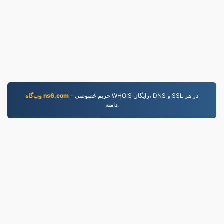
- حریم خصوصی WHOIS رایگان، DNS و SSL در هر
وب‌گاه ns6.com
دامنه.
JPG.to
فایل‌های تبدیل‌شده از سال ۲۰۱۹
سیاست حفظ حریم خصوصی
|
شرایط خدمات
|
درباره ما
|
نمونه‌ها
|
نصب برنامه
|
API
|
تماس با ما
LLC | ساخته شده توسط
VPS.org
|
© 2026 JPG.to
nadermx