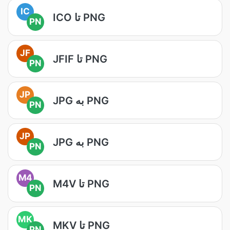
IC
ICO تا PNG
PN
JF
JFIF تا PNG
PN
JP
JPG به PNG
PN
JP
JPG به PNG
PN
M4
M4V تا PNG
PN
MK
MKV تا PNG
PN