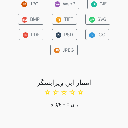
JPG
WebP
GIF
JP
We
GI
BMP
TIFF
SVG
BM
TI
SV
PDF
PSD
ICO
PD
PS
IC
JPEG
JP
امتیاز این ویرایشگر
☆
☆
☆
☆
☆
رای
0
/5 -
5.0