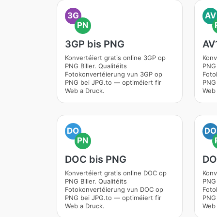
3G
AV
PN
3GP bis PNG
AV
Konvertéiert gratis online 3GP op
Konv
PNG Biller. Qualitéits
PNG B
Fotokonvertéierung vun 3GP op
Foto
PNG bei JPG.to — optiméiert fir
PNG 
Web a Druck.
Web 
DO
DO
PN
DOC bis PNG
DO
Konvertéiert gratis online DOC op
Konv
PNG Biller. Qualitéits
PNG B
Fotokonvertéierung vun DOC op
Foto
PNG bei JPG.to — optiméiert fir
PNG 
Web a Druck.
Web 