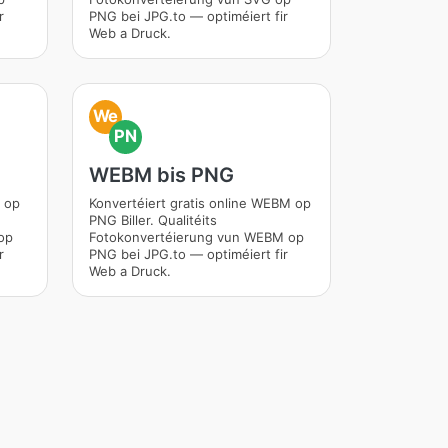
r
PNG bei JPG.to — optiméiert fir
Web a Druck.
We
PN
WEBM bis PNG
V op
Konvertéiert gratis online WEBM op
PNG Biller. Qualitéits
op
Fotokonvertéierung vun WEBM op
r
PNG bei JPG.to — optiméiert fir
Web a Druck.