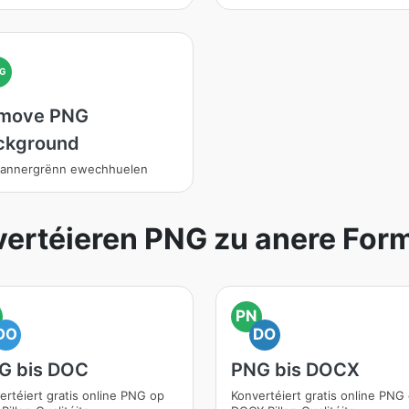
G
move PNG
ckground
hannergrënn ewechhuelen
ertéieren PNG zu anere For
PN
DO
DO
G bis DOC
PNG bis DOCX
ertéiert gratis online PNG op
Konvertéiert gratis online PNG