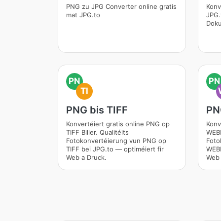
PNG zu JPG Converter online gratis
Konv
mat JPG.to
JPG.
Doku
PN
PN
TI
PNG bis TIFF
PN
Konvertéiert gratis online PNG op
Konv
TIFF Biller. Qualitéits
WEBP 
Fotokonvertéierung vun PNG op
Foto
TIFF bei JPG.to — optiméiert fir
WEBP
Web a Druck.
Web 