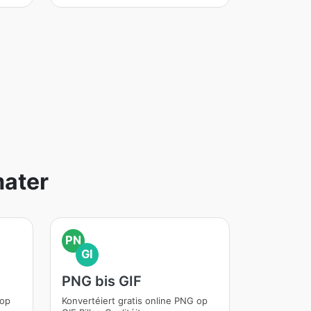
mater
PN
GI
PNG bis GIF
 op
Konvertéiert gratis online PNG op