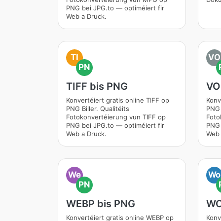
PNG bei JPG.to — optiméiert fir
Web a Druck.
TI
VO
PN
TIFF bis PNG
VO
Konvertéiert gratis online TIFF op
Konv
PNG Biller. Qualitéits
PNG B
Fotokonvertéierung vun TIFF op
Foto
PNG bei JPG.to — optiméiert fir
PNG 
Web a Druck.
Web 
We
Wo
PN
WEBP bis PNG
WO
Konvertéiert gratis online WEBP op
Konv