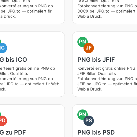
iller. Qualitéits
DOCX Biller. Qualitéits
konvertéierung vun PNG op
Fotokonvertéierung vun PNG 
bei JPG.to — optiméiert fir
DOCX bei JPG.to — optiméiert f
a Druck.
Web a Druck.
PN
IC
JF
G bis ICO
PNG bis JFIF
ertéiert gratis online PNG op
Konvertéiert gratis online PNG
iller. Qualitéits
JFIF Biller. Qualitéits
konvertéierung vun PNG op
Fotokonvertéierung vun PNG 
bei JPG.to — optiméiert fir Web
JFIF bei JPG.to — optiméiert fi
uck.
Web a Druck.
PN
PD
PS
G zu PDF
PNG bis PSD