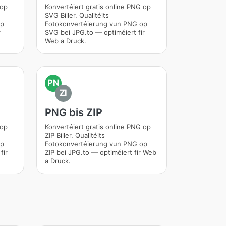
 op
Konvertéiert gratis online PNG op
SVG Biller. Qualitéits
op
Fotokonvertéierung vun PNG op
r
SVG bei JPG.to — optiméiert fir
Web a Druck.
PN
ZI
PNG bis ZIP
 op
Konvertéiert gratis online PNG op
ZIP Biller. Qualitéits
op
Fotokonvertéierung vun PNG op
fir
ZIP bei JPG.to — optiméiert fir Web
a Druck.