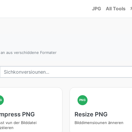
JPG
All Tools
s
 an aus verschiddene Formater
G
PNG
mpress PNG
Resize PNG
sst vun der Bilddatei
Bilddimensiounen änneren
zéieren