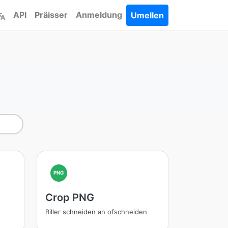
API
Präisser
Anmeldung
Umellen
PNG
Crop PNG
Biller schneiden an ofschneiden