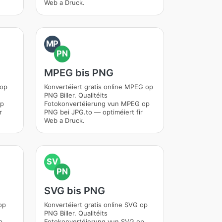
Web a Druck.
MP
PN
MPEG bis PNG
 op
Konvertéiert gratis online MPEG op
PNG Biller. Qualitéits
op
Fotokonvertéierung vun MPEG op
r
PNG bei JPG.to — optiméiert fir
Web a Druck.
SV
PN
SVG bis PNG
op
Konvertéiert gratis online SVG op
PNG Biller. Qualitéits
p
Fotokonvertéierung vun SVG op