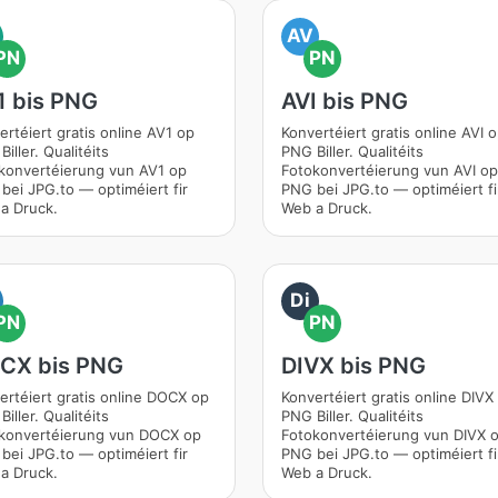
AV
PN
PN
1 bis PNG
AVI bis PNG
ertéiert gratis online AV1 op
Konvertéiert gratis online AVI 
iller. Qualitéits
PNG Biller. Qualitéits
konvertéierung vun AV1 op
Fotokonvertéierung vun AVI op
bei JPG.to — optiméiert fir
PNG bei JPG.to — optiméiert fi
a Druck.
Web a Druck.
Di
PN
PN
CX bis PNG
DIVX bis PNG
ertéiert gratis online DOCX op
Konvertéiert gratis online DIVX
iller. Qualitéits
PNG Biller. Qualitéits
konvertéierung vun DOCX op
Fotokonvertéierung vun DIVX 
bei JPG.to — optiméiert fir
PNG bei JPG.to — optiméiert fi
a Druck.
Web a Druck.