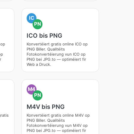
IC
PN
ICO bis PNG
 op
Konvertéiert gratis online ICO op
PNG Biller. Qualitéits
op
Fotokonvertéierung vun ICO op
r
PNG bei JPG.to — optiméiert fir
Web a Druck.
M4
PN
M4V bis PNG
ratis
Konvertéiert gratis online M4V op
PNG Biller. Qualitéits
Fotokonvertéierung vun M4V op
PNG bei JPG.to — optiméiert fir