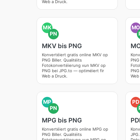
Web a Druck.
MK
M
PN
MKV bis PNG
MO
Konvertéiert gratis online MKV op
Konv
PNG Biller. Qualitéits
PNG B
Fotokonvertéierung vun MKV op
Foto
PNG bei JPG.to — optiméiert fir
PNG 
Web a Druck.
Web 
MP
PD
PN
MPG bis PNG
PD
Konvertéiert gratis online MPG op
Konv
PNG Biller. Qualitéits
JPG.
Fotokonvertéierung vun MPG op
Doku