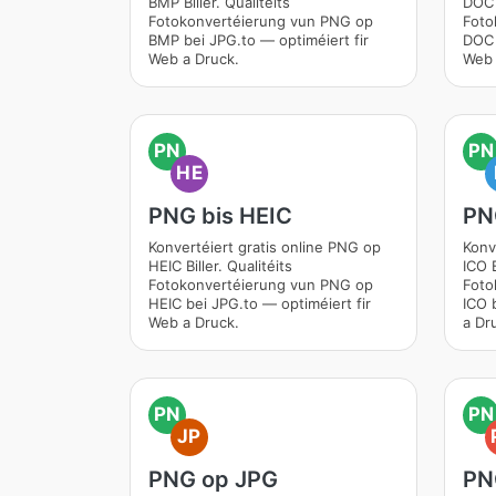
BMP Biller. Qualitéits
DOC B
Fotokonvertéierung vun PNG op
Foto
BMP bei JPG.to — optiméiert fir
DOC 
Web a Druck.
Web 
PN
PN
HE
PNG bis HEIC
PN
Konvertéiert gratis online PNG op
Konv
HEIC Biller. Qualitéits
ICO B
Fotokonvertéierung vun PNG op
Foto
HEIC bei JPG.to — optiméiert fir
ICO 
Web a Druck.
a Dr
PN
PN
JP
PNG op JPG
PN