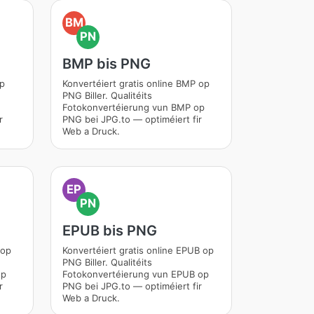
BM
PN
BMP bis PNG
op
Konvertéiert gratis online BMP op
PNG Biller. Qualitéits
Fotokonvertéierung vun BMP op
r
PNG bei JPG.to — optiméiert fir
Web a Druck.
EP
PN
EPUB bis PNG
 op
Konvertéiert gratis online EPUB op
PNG Biller. Qualitéits
op
Fotokonvertéierung vun EPUB op
r
PNG bei JPG.to — optiméiert fir
Web a Druck.