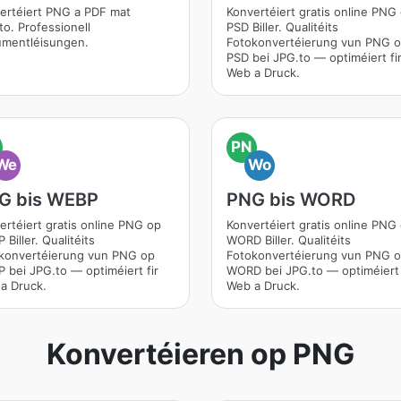
ertéiert PNG a PDF mat
Konvertéiert gratis online PNG
to. Professionell
PSD Biller. Qualitéits
mentléisungen.
Fotokonvertéierung vun PNG 
PSD bei JPG.to — optiméiert fi
Web a Druck.
PN
We
Wo
G bis WEBP
PNG bis WORD
ertéiert gratis online PNG op
Konvertéiert gratis online PNG
Biller. Qualitéits
WORD Biller. Qualitéits
konvertéierung vun PNG op
Fotokonvertéierung vun PNG 
 bei JPG.to — optiméiert fir
WORD bei JPG.to — optiméiert 
a Druck.
Web a Druck.
Konvertéieren op PNG