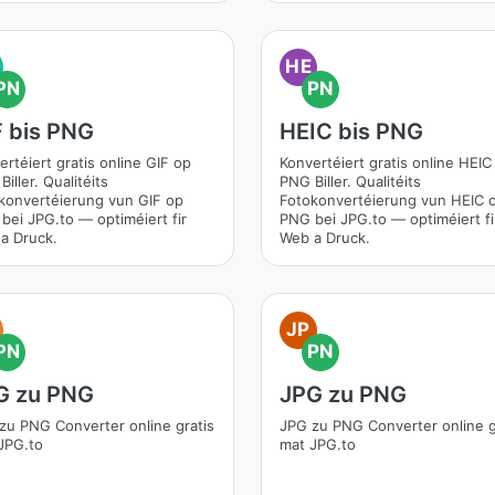
HE
PN
PN
F bis PNG
HEIC bis PNG
ertéiert gratis online GIF op
Konvertéiert gratis online HEIC
iller. Qualitéits
PNG Biller. Qualitéits
konvertéierung vun GIF op
Fotokonvertéierung vun HEIC 
bei JPG.to — optiméiert fir
PNG bei JPG.to — optiméiert fi
a Druck.
Web a Druck.
JP
PN
PN
G zu PNG
JPG zu PNG
zu PNG Converter online gratis
JPG zu PNG Converter online g
JPG.to
mat JPG.to