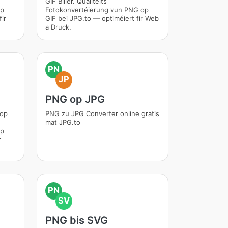
GIF Biller. Qualitéits
op
Fotokonvertéierung vun PNG op
ir
GIF bei JPG.to — optiméiert fir Web
a Druck.
PN
JP
PNG op JPG
 op
PNG zu JPG Converter online gratis
mat JPG.to
op
r
PN
SV
PNG bis SVG