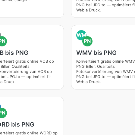
PNG bei JPG.to — optiméiert fi
Web a Druck.
WM
PN
PN
B bis PNG
WMV bis PNG
ertéiert gratis online VOB op
Konvertéiert gratis online WM
iller. Qualitéits
PNG Biller. Qualitéits
konvertéierung vun VOB op
Fotokonvertéierung vun WMV 
bei JPG.to — optiméiert fir
PNG bei JPG.to — optiméiert fi
a Druck.
Web a Druck.
PN
RD bis PNG
ertéiert gratis online WORD op