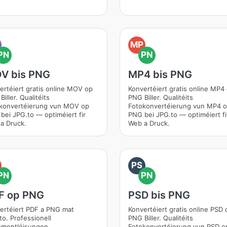
O
MP
PN
PN
V bis PNG
MP4 bis PNG
ertéiert gratis online MOV op
Konvertéiert gratis online MP4
iller. Qualitéits
PNG Biller. Qualitéits
konvertéierung vun MOV op
Fotokonvertéierung vun MP4 
bei JPG.to — optiméiert fir
PNG bei JPG.to — optiméiert fi
a Druck.
Web a Druck.
PS
PN
PN
F op PNG
PSD bis PNG
ertéiert PDF a PNG mat
Konvertéiert gratis online PSD 
to. Professionell
PNG Biller. Qualitéits
mentléisungen.
Fotokonvertéierung vun PSD o