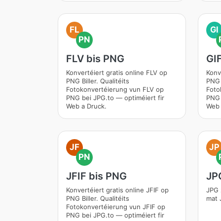
FL
GI
PN
FLV bis PNG
GI
Konvertéiert gratis online FLV op
Konv
PNG Biller. Qualitéits
PNG B
Fotokonvertéierung vun FLV op
Foto
PNG bei JPG.to — optiméiert fir
PNG 
Web a Druck.
Web 
JF
JP
PN
JFIF bis PNG
JP
Konvertéiert gratis online JFIF op
JPG 
PNG Biller. Qualitéits
mat 
Fotokonvertéierung vun JFIF op
PNG bei JPG.to — optiméiert fir