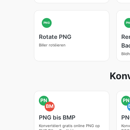
PNG
PN
Rotate PNG
Re
Ba
Biller rotéieren
Bild
Konv
PN
PN
BM
PNG bis BMP
PN
Konvertéiert gratis online PNG op
Konv