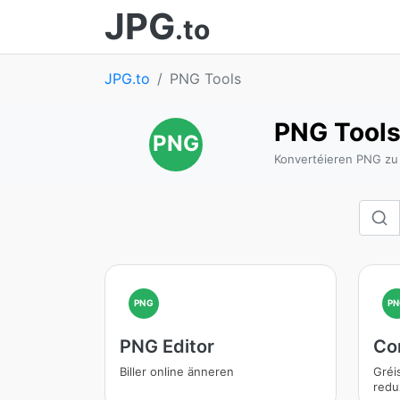
JPG
.to
JPG.to
PNG Tools
PNG Tool
PNG
Konvertéieren PNG zu
PNG
PN
PNG Editor
Co
Biller online änneren
Gréi
redu