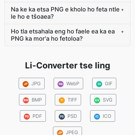
Na ke ka etsa PNG e kholo ho feta ntle
+
le ho e tšoaea?
Ho tla etsahala eng ho faele ea ka ea
+
PNG ka mor'a ho fetoloa?
Li-Converter tse ling
JPG
WebP
GIF
JP
We
GI
BMP
TIFF
SVG
BM
TI
SV
PDF
PSD
ICO
PD
PS
IC
JPEG
JP