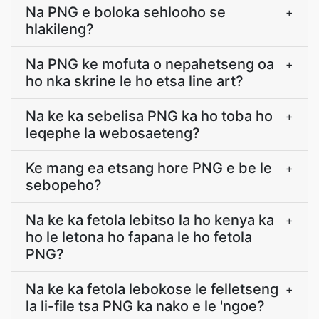
Na PNG e boloka sehlooho se
+
hlakileng?
Na PNG ke mofuta o nepahetseng oa
+
ho nka skrine le ho etsa line art?
Na ke ka sebelisa PNG ka ho toba ho
+
leqephe la webosaeteng?
Ke mang ea etsang hore PNG e be le
+
sebopeho?
Na ke ka fetola lebitso la ho kenya ka
+
ho le letona ho fapana le ho fetola
PNG?
Na ke ka fetola lebokose le felletseng
+
la li-file tsa PNG ka nako e le 'ngoe?