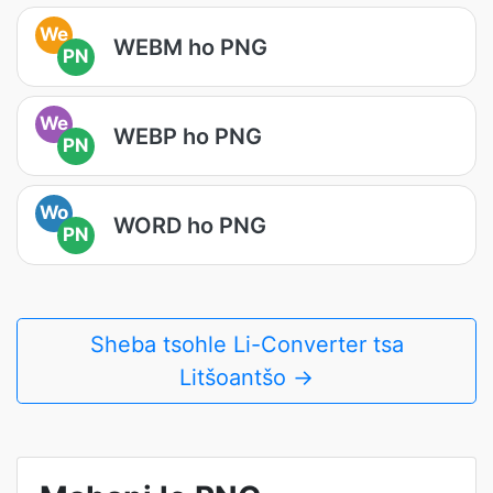
We
WEBM ho PNG
PN
We
WEBP ho PNG
PN
Wo
WORD ho PNG
PN
Sheba tsohle Li-Converter tsa
Litšoantšo →