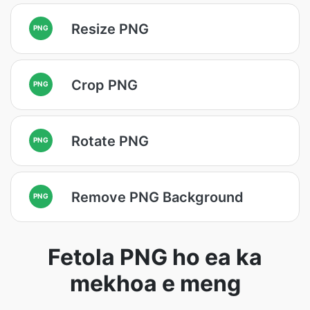
Resize PNG
PNG
Crop PNG
PNG
Rotate PNG
PNG
Remove PNG Background
PNG
Fetola PNG ho ea ka
mekhoa e meng