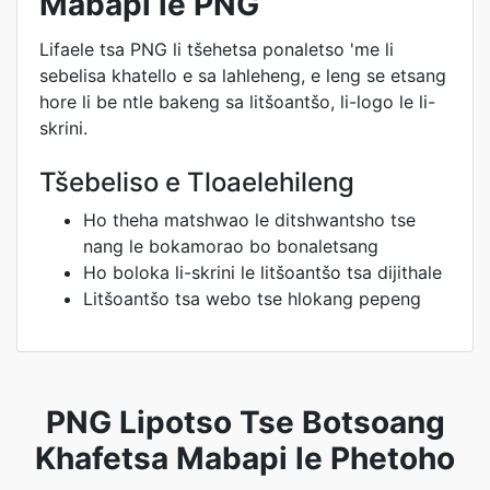
Mabapi le PNG
Lifaele tsa PNG li tšehetsa ponaletso 'me li
sebelisa khatello e sa lahleheng, e leng se etsang
hore li be ntle bakeng sa litšoantšo, li-logo le li-
skrini.
Tšebeliso e Tloaelehileng
Ho theha matshwao le ditshwantsho tse
nang le bokamorao bo bonaletsang
Ho boloka li-skrini le litšoantšo tsa dijithale
Litšoantšo tsa webo tse hlokang pepeng
PNG Lipotso Tse Botsoang
Khafetsa Mabapi le Phetoho