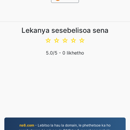
Lekanya sesebelisoa sena
☆
☆
☆
☆
☆
5.0
/5 -
0
likhetho
ns6.com
- Lebitso la hau la domain, le phethetsoe ka ho