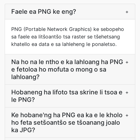
Faele ea PNG ke eng?
+
PNG (Portable Network Graphics) ke sebopeho
sa faele ea litšoantšo tsa raster se tšehetsang
khatello ea data e sa lahleheng le ponaletso.
Na ho na le ntho e ka lahloang ha PNG
+
e fetoloa ho mofuta o mong o sa
lahloang?
Hobaneng ha lifoto tsa skrine li tsoa e
+
le PNG?
Ke hobane'ng ha PNG ea ka e le kholo
+
ho feta setšoantšo se tšoanang joalo
ka JPG?