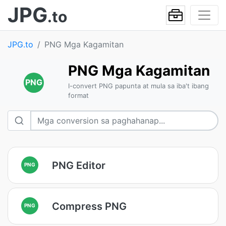
JPG
.to
JPG.to
PNG Mga Kagamitan
PNG Mga Kagamitan
PNG
I-convert PNG papunta at mula sa iba't ibang
format
PNG Editor
PNG
Compress PNG
PNG