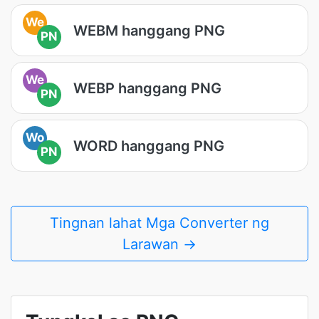
We
WEBM hanggang PNG
PN
We
WEBP hanggang PNG
PN
Wo
WORD hanggang PNG
PN
Tingnan lahat Mga Converter ng
Larawan →