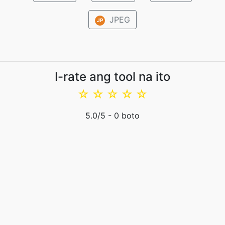
JPEG
JP
I-rate ang tool na ito
☆
☆
☆
☆
☆
5.0
/5 -
0
boto