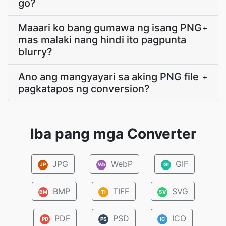
go?
Maaari ko bang gumawa ng isang PNG
+
mas malaki nang hindi ito pagpunta
blurry?
Ano ang mangyayari sa aking PNG file
+
pagkatapos ng conversion?
Iba pang mga Converter
JPG
WebP
GIF
JP
We
GI
BMP
TIFF
SVG
BM
TI
SV
PDF
PSD
ICO
PD
PS
IC