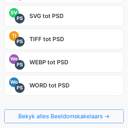
SV
SVG tot PSD
PS
TI
TIFF tot PSD
PS
We
WEBP tot PSD
PS
Wo
WORD tot PSD
PS
Bekyk alles Beeldomskakelaars →