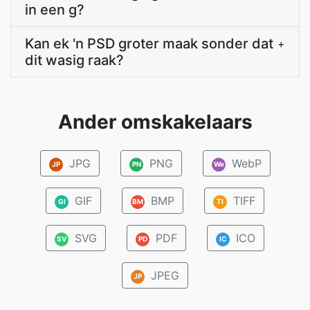
in een g?
Kan ek 'n PSD groter maak sonder dat
+
dit wasig raak?
Ander omskakelaars
JPG
PNG
WebP
JP
PN
We
GIF
BMP
TIFF
GI
BM
TI
SVG
PDF
ICO
SV
PD
IC
JPEG
JP