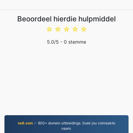
Beoordeel hierdie hulpmiddel
☆
☆
☆
☆
☆
5.0
/5 -
0
stemme
ns6.com
☞ 800+ domein uitbreidings. Soek jou volmaakte
naam.