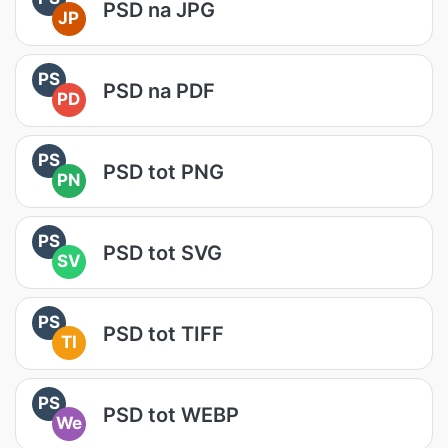
PSD na JPG
JP
PS
PSD na PDF
PD
PS
PSD tot PNG
PN
PS
PSD tot SVG
SV
PS
PSD tot TIFF
TI
PS
PSD tot WEBP
We