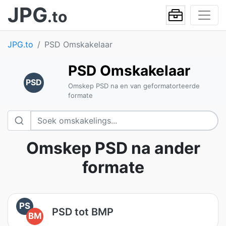
JPG
.to
JPG.to
PSD Omskakelaar
PSD Omskakelaar
PSD
Omskep PSD na en van geformatorteerde
formate
Omskep PSD na ander
formate
PS
PSD tot BMP
BM