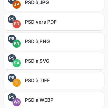
PSD à JPG
JP
PS
PSD vers PDF
PD
PS
PSD à PNG
PN
PS
PSD à SVG
SV
PS
PSD à TIFF
TI
PS
PSD à WEBP
We