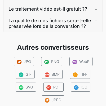
Le traitement vidéo est-il gratuit ??
+
La qualité de mes fichiers sera-t-elle
+
préservée lors de la conversion ??
Autres convertisseurs
JPG
PNG
WebP
JP
PN
We
GIF
BMP
TIFF
GI
BM
TI
SVG
PDF
ICO
SV
PD
IC
JPEG
JP