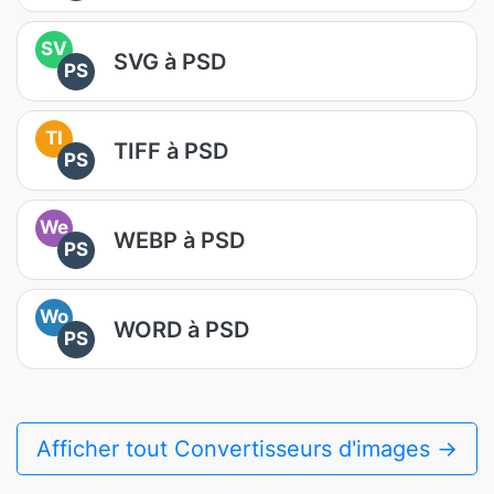
SV
SVG à PSD
PS
TI
TIFF à PSD
PS
We
WEBP à PSD
PS
Wo
WORD à PSD
PS
Afficher tout Convertisseurs d'images →