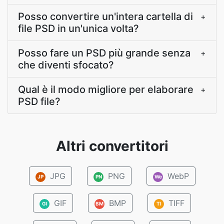
Posso convertire un'intera cartella di
+
file PSD in un'unica volta?
Posso fare un PSD più grande senza
+
che diventi sfocato?
Qual è il modo migliore per elaborare
+
PSD file?
Altri convertitori
JPG
PNG
WebP
JP
PN
We
GIF
BMP
TIFF
GI
BM
TI