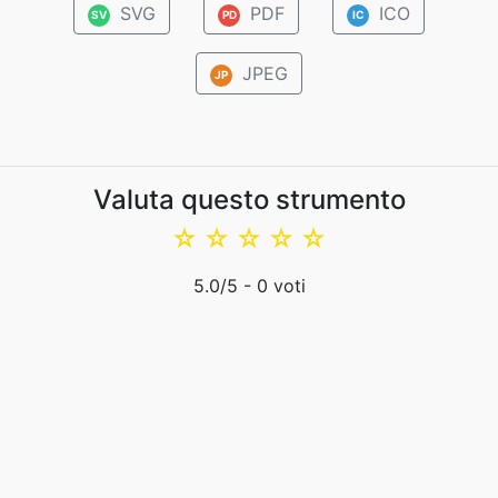
SVG
PDF
ICO
SV
PD
IC
JPEG
JP
Valuta questo strumento
☆
☆
☆
☆
☆
5.0
/5 -
0
voti