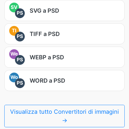
SV
SVG a PSD
PS
TI
TIFF a PSD
PS
We
WEBP a PSD
PS
Wo
WORD a PSD
PS
Visualizza tutto Convertitori di immagini
→