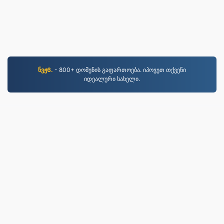
ნვჟ6.
- 800+ დომენის გაფართოება. იპოვეთ თქვენი
იდეალური სახელი.
JPG.to
2019 წლიდან კონვერტირებული ფაილები
კონფიდენციალურობის პოლიტიკა
|
მომსახურების
პირობები
|
ჩვენს შესახებ
|
დაგვიკავშირდით
|
API
|
ნიმუშები
|
პროგრამის დაყენება
© 2026 JPG.to
|
VPS.org
LLC | დამზადებულია
nadermx