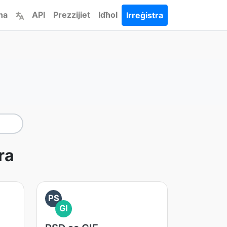
ha
API
Prezzijiet
Idħol
Irreġistra
ra
PS
GI