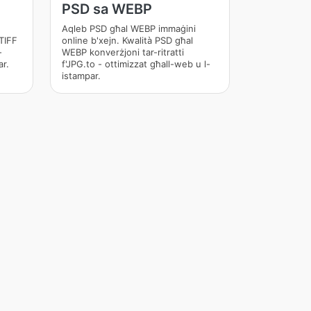
PSD sa WEBP
Aqleb PSD għal WEBP immaġini
 TIFF
online b'xejn. Kwalità PSD għal
-
WEBP konverżjoni tar-ritratti
ar.
f'JPG.to - ottimizzat għall-web u l-
istampar.