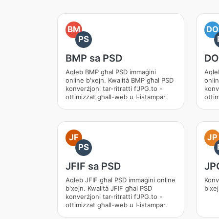
BM
DO
PS
BMP sa PSD
DO
Aqleb BMP għal PSD immaġini
Aqle
online b'xejn. Kwalità BMP għal PSD
onli
konverżjoni tar-ritratti f'JPG.to -
konve
ottimizzat għall-web u l-istampar.
otti
JF
JP
PS
JFIF sa PSD
JP
Aqleb JFIF għal PSD immaġini online
Konv
b'xejn. Kwalità JFIF għal PSD
b'xe
konverżjoni tar-ritratti f'JPG.to -
ottimizzat għall-web u l-istampar.