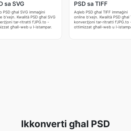
D sa SVG
PSD sa TIFF
b PSD għal SVG immaġini
Aqleb PSD għal TIFF immaġini
ne b'xejn. Kwalità PSD għal SVG
online b'xejn. Kwalità PSD għal
rżjoni tar-ritratti f'JPG.to -
konverżjoni tar-ritratti f'JPG.to 
mizzat għall-web u l-istampar.
ottimizzat għall-web u l-istamp
Ikkonverti għal PSD