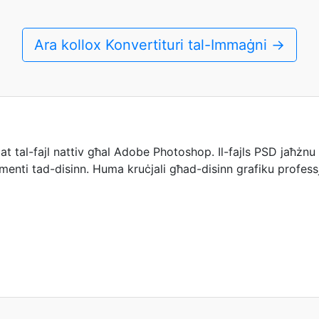
Ara kollox Konvertituri tal-Immaġni →
al-fajl nattiv għal Adobe Photoshop. Il-fajls PSD jaħżnu im
menti tad-disinn. Huma kruċjali għad-disinn grafiku professjo