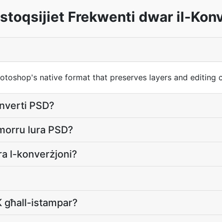
stoqsijiet Frekwenti dwar il-Konv
shop's native format that preserves layers and editing ca
konverti PSD?
jmorru lura PSD?
ra l-konverżjoni?
 għall-istampar?