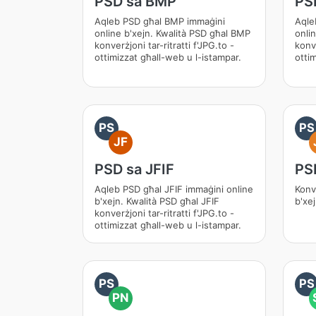
PSD sa BMP
PS
Aqleb PSD għal BMP immaġini
Aqle
online b'xejn. Kwalità PSD għal BMP
onli
konverżjoni tar-ritratti f'JPG.to -
konve
ottimizzat għall-web u l-istampar.
otti
PS
PS
JF
PSD sa JFIF
PS
Aqleb PSD għal JFIF immaġini online
Konv
b'xejn. Kwalità PSD għal JFIF
b'xe
konverżjoni tar-ritratti f'JPG.to -
ottimizzat għall-web u l-istampar.
PS
PS
PN