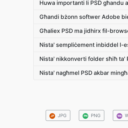
Huwa importanti li PSD għandu a
Għandi bżonn softwer Adobe bie
Għaliex PSD ma jidhirx fil-brows
Nista' sempliċement inbiddel l-
Nista' nikkonverti folder sħiħ ta'
Nista' nagħmel PSD akbar mingħa
JPG
PNG
W
JP
PN
We