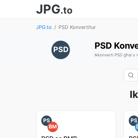
JPG
.to
JPG.to
PSD Konvertitur
PSD Konve
PSD
Ikkonverti PSD għal u m
I
PS
PS
BM