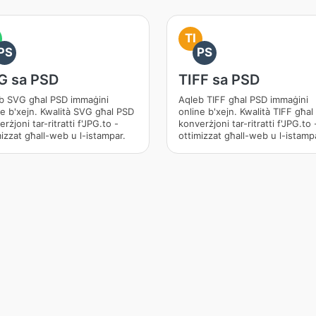
TI
PS
PS
G sa PSD
TIFF sa PSD
b SVG għal PSD immaġini
Aqleb TIFF għal PSD immaġini
ne b'xejn. Kwalità SVG għal PSD
online b'xejn. Kwalità TIFF għa
rżjoni tar-ritratti f'JPG.to -
konverżjoni tar-ritratti f'JPG.to 
mizzat għall-web u l-istampar.
ottimizzat għall-web u l-istamp