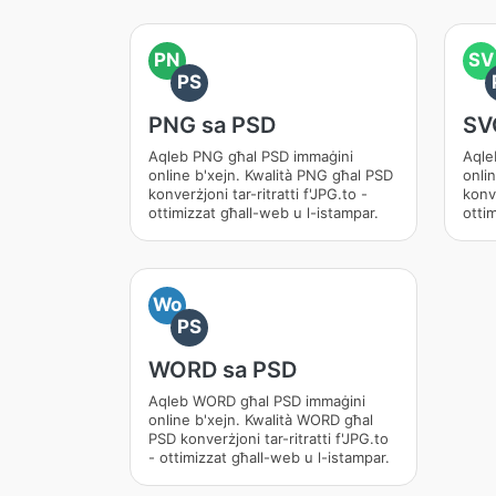
PN
SV
PS
PNG sa PSD
SV
Aqleb PNG għal PSD immaġini
Aqle
online b'xejn. Kwalità PNG għal PSD
onli
konverżjoni tar-ritratti f'JPG.to -
konve
ottimizzat għall-web u l-istampar.
otti
Wo
PS
WORD sa PSD
Aqleb WORD għal PSD immaġini
online b'xejn. Kwalità WORD għal
PSD konverżjoni tar-ritratti f'JPG.to
- ottimizzat għall-web u l-istampar.