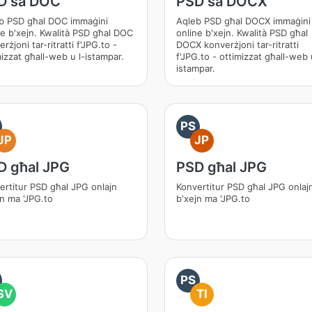
D sa DOC
PSD sa DOCX
b PSD għal DOC immaġini
Aqleb PSD għal DOCX immaġini
ne b'xejn. Kwalità PSD għal DOC
online b'xejn. Kwalità PSD għal
rżjoni tar-ritratti f'JPG.to -
DOCX konverżjoni tar-ritratti
mizzat għall-web u l-istampar.
f'JPG.to - ottimizzat għall-web 
istampar.
PS
JP
JP
D għal JPG
PSD għal JPG
ertitur PSD għal JPG onlajn
Konvertitur PSD għal JPG onlaj
jn ma 'JPG.to
b'xejn ma 'JPG.to
PS
SV
TI