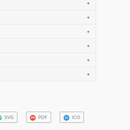
+
+
+
+
+
+
SVG
PDF
ICO
V
PD
IC