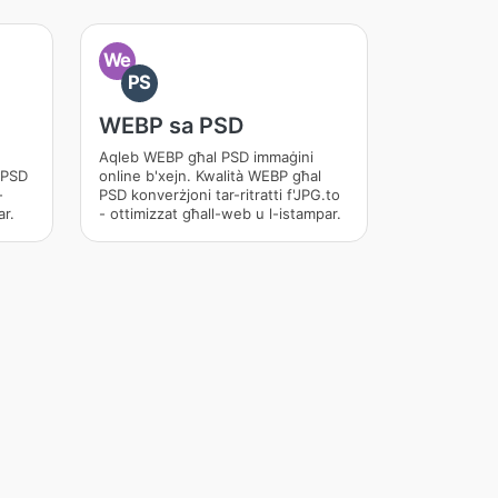
We
PS
WEBP sa PSD
Aqleb WEBP għal PSD immaġini
l PSD
online b'xejn. Kwalità WEBP għal
-
PSD konverżjoni tar-ritratti f'JPG.to
ar.
- ottimizzat għall-web u l-istampar.