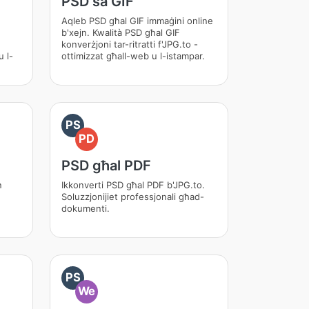
PSD sa GIF
Aqleb PSD għal GIF immaġini online
b'xejn. Kwalità PSD għal GIF
konverżjoni tar-ritratti f'JPG.to -
u l-
ottimizzat għall-web u l-istampar.
PS
PD
PSD għal PDF
n
Ikkonverti PSD għal PDF b'JPG.to.
Soluzzjonijiet professjonali għad-
dokumenti.
PS
We