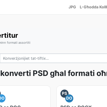
JPG
L-Għodda Koll
rtitur
inn formati assortiti
kkonverti PSD għal formati oħ
PS
DO
DO