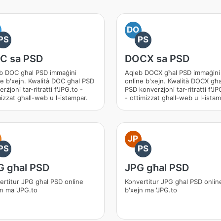
DO
PS
PS
C sa PSD
DOCX sa PSD
b DOC għal PSD immaġini
Aqleb DOCX għal PSD immaġini
ne b'xejn. Kwalità DOC għal PSD
online b'xejn. Kwalità DOCX għa
rżjoni tar-ritratti f'JPG.to -
PSD konverżjoni tar-ritratti f'JP
mizzat għall-web u l-istampar.
- ottimizzat għall-web u l-istam
JP
PS
PS
G għal PSD
JPG għal PSD
ertitur JPG għal PSD online
Konvertitur JPG għal PSD onlin
jn ma 'JPG.to
b'xejn ma 'JPG.to