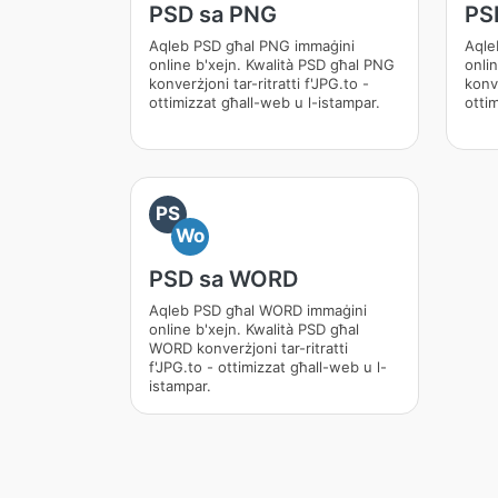
PSD sa PNG
PS
Aqleb PSD għal PNG immaġini
Aqle
online b'xejn. Kwalità PSD għal PNG
onli
konverżjoni tar-ritratti f'JPG.to -
konve
ottimizzat għall-web u l-istampar.
otti
PS
Wo
PSD sa WORD
Aqleb PSD għal WORD immaġini
online b'xejn. Kwalità PSD għal
WORD konverżjoni tar-ritratti
f'JPG.to - ottimizzat għall-web u l-
istampar.