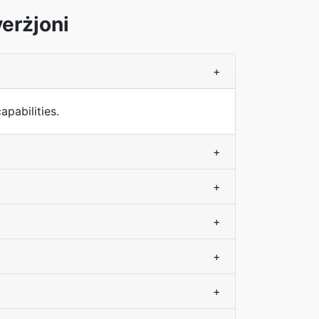
erżjoni
+
pabilities.
+
+
+
+
+