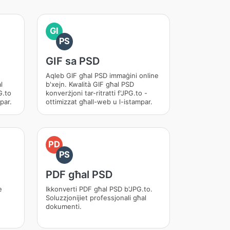
GI
PS
GIF sa PSD
Aqleb GIF għal PSD immaġini online
l
b'xejn. Kwalità GIF għal PSD
G.to
konverżjoni tar-ritratti f'JPG.to -
par.
ottimizzat għall-web u l-istampar.
PD
PS
PDF għal PSD
e
Ikkonverti PDF għal PSD b'JPG.to.
Soluzzjonijiet professjonali għal
dokumenti.