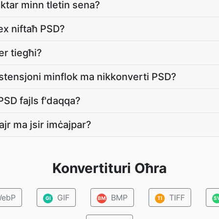
ktar minn tletin sena?
x niftaħ PSD?
er tiegħi?
estensjoni minflok ma nikkonverti PSD?
 PSD fajls f'daqqa?
jr ma jsir imċajpar?
Konvertituri Oħra
ebP
GIF
BMP
TIFF
GI
BM
TI
S