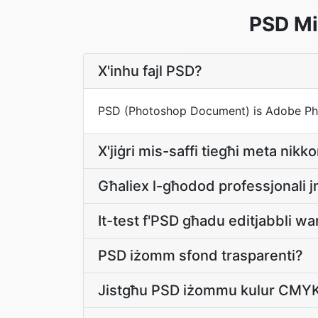
PSD Mi
X'inhu fajl PSD?
PSD (Photoshop Document) is Adobe Photo
X'jiġri mis-saffi tiegħi meta nik
Għaliex l-għodod professjonali 
It-test f'PSD għadu editjabbli wa
PSD iżomm sfond trasparenti?
Jistgħu PSD iżommu kulur CMYK